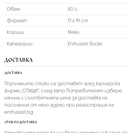
Обем
80 с.
Формат
17 х 19 cm
Корици
Меки
Категории
Enthusiast Books
ДОСТАВКА
ДОСТАВКА
Поръчаните стоки се доставят чрез куриерскa
фирмa „СПИДИ“,
след като Потребителят избере
начина и съответната цена за доставка на
посочения от него адрес при регистрация на
enthusiast.bg.
СРОК НА ДОСТАВКА
Направената поръчка ще бъде изпратена в срок до