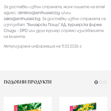
За доставки извън страната, моля пишете на email
адрес:
dimitrov@enthusiast.bg
и/или
sales@enthusiast.bg
. За доставки извън страната се
изпозлват:
"Български Пощи" АД
,
куриерска фирма
Спиди - DPD
или друг куриер спрямо изискванията
на клиента.
Актулизирана информация на 11.02.2026 г.
ПОДОБНИ ПРОДУКТИ