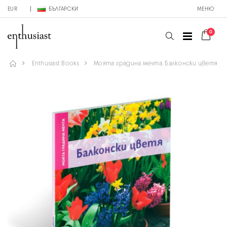
EUR
БЪЛГАРСКИ
МЕНЮ
0
Enthusiast Books
Моята градина мечта. Балконски цветя