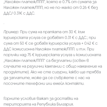
„Наложен платеж/ППП“, която е 0.7% от сумата за
Наложен платеж/ППП, но не по-малко от 0.26 € без
ДДС/ 0.31€ с ДДС.
.
Пример:
При сума на пратката от 30 €. към
куриерската услуга се добавят 0.31 € с ДДС.; при
сума от 50 € се добавя куриерска услуга + 0.42 € с
ДДС комисионна Наложен платеж/ППП. и т.н. При
поръчки над 75 € куриерската услуга и комисионата
„Наложен платеж/ППП“ са безплатни (освен в
случаите на различни кампании с общо намаление на
продуктите). Ако не сте сигурни, какво ще трябва
да заплатите, може да се съвржете с нас на
посочните телефони или емейл контакти.
Горните условия важат за доставки на
територията на Република България.