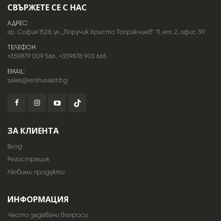
СВЪРЖЕТЕ СЕ С НАС
АДРЕС:
гр. София 1528, ул. „Поручик Христо Топракчиев“ 11, ет. 2, офис 39
ТЕЛЕФОН:
+359879 009 566
,
+359878 903 665
EMAIL:
sales@enthusiast.bg
ЗА КЛИЕНТА
Вход
Регистрация
Любими продукти
ИНФОРМАЦИЯ
Често задавани въпроси