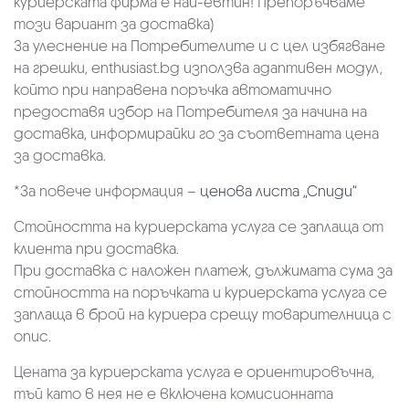
куриерската фирма е най-евтин! Препоръчваме
този вариант за доставка)
За улеснение на Потребителите и с цел избягване
на грешки, enthusiast.bg използва адаптивен модул,
който при направена поръчка автоматично
предоставя избор на Потребителя за начина на
доставка, информирайки го за съответната цена
за доставка.
*За повече информация –
ценова листа „Спиди“
Стойността на куриерската услуга се заплаща от
клиента при доставка.
При доставка с наложен платеж, дължимата сума за
стойността на поръчката и куриерската услуга се
заплаща в брой на куриера срещу товарителница с
опис.
Цената за куриерската услуга е ориентировъчна,
тъй като в нея не е включена комисионната