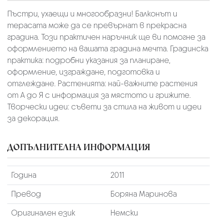
Пъстри, ухаещи и многообразни! Балконът и
терасата може да се превърнат в прекрасна
градина. Този практичен наръчник ще ви помогне за
оформлението на вашата градина мечта. Градинска
практика: подробни указания за планиране,
оформление, изграждане, подготовка и
отглеждане. Растенията: най-важните растения
от А до Я с информация за мястото и грижите.
Творчески идеи: съвети за стила на живот и идеи
за декорация.
ДОПЪЛНИТЕЛНА ИНФОРМАЦИЯ
Година
2011
Превод
Боряна Маринова
Оригинален език
Немски