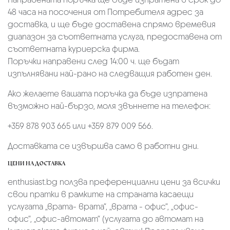
48 часа на посочения от Потребителя адрес за
доставка, и ще бъде доставена спрямо времевия
диапазон за съответната услуга, предоставена от
съответната куриерска фирма.
Поръчки направени след 14:00 ч. ще бъдат
изпълнявани най-рано на следващия работен ден.
Ако желаете вашата поръчка да бъде изпратена
възможно най-бързо, моля звъннете на телефон:
+359 878 903 665 или +359 879 009 566.
Доставката се извършва само в работни дни.
ЦЕНИ НА ДОСТАВКА
enthusiast.bg ползва преференциални цени за всички
свои пратки в рамките на страната касаещи
услугата „врата- врата“, „врата - офис“, „oфис-
офис“, „офис-автомат“ (услугата до автомат на