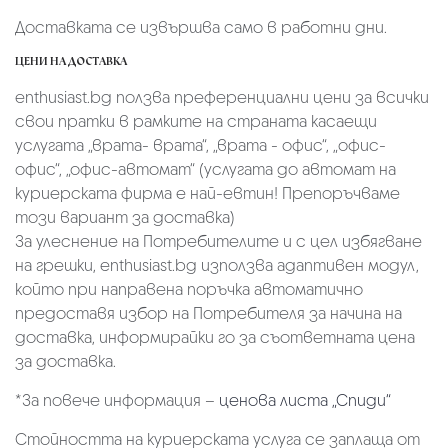
Доставката се извършва само в работни дни.
ЦЕНИ НА ДОСТАВКА
enthusiast.bg ползва преференциални цени за всички
свои пратки в рамките на страната касаещи
услугата „врата- врата“, „врата - офис“, „oфис-
офис“, „офис-автомат“ (услугата до автомат на
куриерската фирма е най-евтин! Препоръчваме
този вариант за доставка)
За улеснение на Потребителите и с цел избягване
на грешки, enthusiast.bg използва адаптивен модул,
който при направена поръчка автоматично
предоставя избор на Потребителя за начина на
доставка, информирайки го за съответната цена
за доставка.
*За повече информация –
ценова листа „Спиди“
Стойността на куриерската услуга се заплаща от