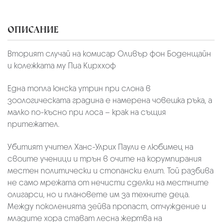
ОПИСАНИЕ
Вторият случай на комисар Оливър фон Боденщайн
и колежката му Пиа Кирххоф
Една топла юнска утрин при слона в
зоологическата градина е намерена човешка ръка, а
малко по-късно при лоса – крак на същия
притежател.
Убитият учител Ханс-Улрих Паули е любимец на
своите ученици и трън в очите на корумпирания
местен политически и стопански елит. Той разбива
не само мрежата от нечисти сделки на местните
олигарси, но и плановете им за техните деца.
Между поколенията зейва пропаст, отчуждение и
младите хора стават лесна жертва на