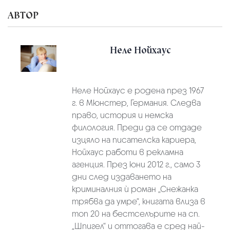
АВТОР
Неле Нойхаус
Неле Нойхаус е родена през 1967
г. в Мюнстер, Германия. Следва
право, история и немска
филология. Преди да се отдаде
изцяло на писателска кариера,
Нойхаус работи в рекламна
агенция. През юни 2012 г., само 3
дни след издаването на
криминалния ѝ роман „Снежанка
трябва да умре“, книгата влиза в
топ 20 на бестселърите на сп.
„Шпигел“ и оттогава е сред най-