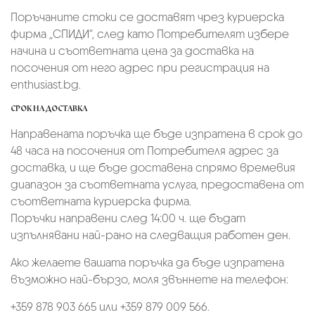
Поръчаните стоки се доставят чрез куриерскa
фирмa „СПИДИ“,
след като Потребителят избере
начина и съответната цена за доставка на
посочения от него адрес при регистрация на
enthusiast.bg.
СРОК НА ДОСТАВКА
Направената поръчка ще бъде изпратена в срок до
48 часа на посочения от Потребителя адрес за
доставка, и ще бъде доставена спрямо времевия
диапазон за съответната услуга, предоставена от
съответната куриерска фирма.
Поръчки направени след 14:00 ч. ще бъдат
изпълнявани най-рано на следващия работен ден.
Ако желаете вашата поръчка да бъде изпратена
възможно най-бързо, моля звъннете на телефон:
+359 878 903 665 или +359 879 009 566.