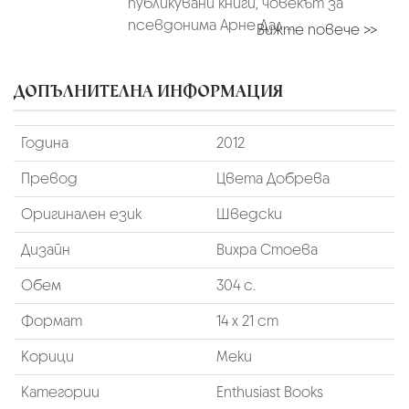
публикувани книги, човекът за
псевдонима Арне Дал ...
Вижте повече >>
ДОПЪЛНИТЕЛНА ИНФОРМАЦИЯ
Година
2012
Превод
Цвета Добрева
Оригинален език
Шведски
Дизайн
Вихра Стоева
Обем
304 с.
Формат
14 х 21 cm
Корици
Меки
Категории
Enthusiast Books