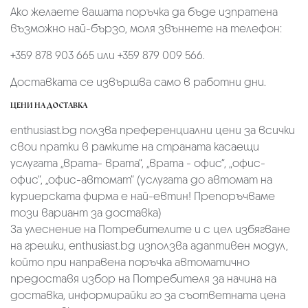
Ако желаете вашата поръчка да бъде изпратена
възможно най-бързо, моля звъннете на телефон:
+359 878 903 665 или +359 879 009 566.
Доставката се извършва само в работни дни.
ЦЕНИ НА ДОСТАВКА
enthusiast.bg ползва преференциални цени за всички
свои пратки в рамките на страната касаещи
услугата „врата- врата“, „врата - офис“, „oфис-
офис“, „офис-автомат“ (услугата до автомат на
куриерската фирма е най-евтин! Препоръчваме
този вариант за доставка)
За улеснение на Потребителите и с цел избягване
на грешки, enthusiast.bg използва адаптивен модул,
който при направена поръчка автоматично
предоставя избор на Потребителя за начина на
доставка, информирайки го за съответната цена