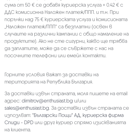
сума от 50 € се добавя куриерска услуга + 0.42 € с
ДДС комисионна Наложен платеж/ППП. и т.н. При
поръчки над 75 € куриерската услуга и комисионата
„Наложен платеж/ППП“ са безплатни (освен в
случаите на различни кампании с общо намаление на
продуктите). Ако не сте сигурни, какво ще трябва
да заплатите, може да се съвржете с нас на
посочните телефони или емейл контакти.
Горните условия важат за доставки на
територията на Република България.
За доставки извън страната, моля пишете на email
адрес:
dimitrov@enthusiast.bg
и/или
sales@enthusiast.bg
. За доставки извън страната се
изпозлват:
"Български Пощи" АД
,
куриерска фирма
Спиди - DPD
или друг куриер спрямо изискванията
на клиента.