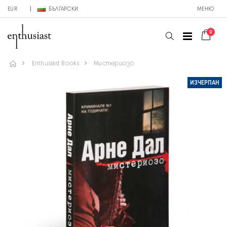
EUR
БЪЛГАРСКИ
МЕНЮ
0
Enthusiast Books
Мистериозо
ИЗЧЕРПАН