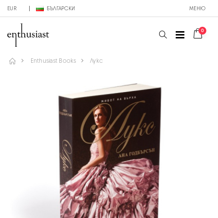
EUR
БЪЛГАРСКИ
МЕНЮ
0
Enthusiast Books
Лукс