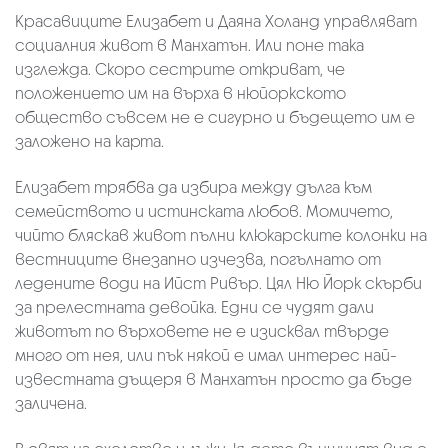
Красавиците Елизабет и Даяна Холанд управляват
социалния живот в Манхатън. Или поне така
изглежда. Скоро сестрите откриват, че
положението им на върха в нюйоркското
общество съвсем не е сигурно и бъдещето им е
заложено на карта.
Елизабет трябва да избира между дълга към
семейството и истинската любов. Момичето,
чийто бляскав живот пълни клюкарските колонки на
вестниците внезапно изчезва, погълнато от
ледените води на Ийст Ривър. Цял Ню Йорк скърби
за прелестната девойка. Едни се чудят дали
животът по върховете не е изисквал твърде
много от нея, или пък някой е имал интерес най-
известната дъщеря в Манхатън просто да бъде
заличена.