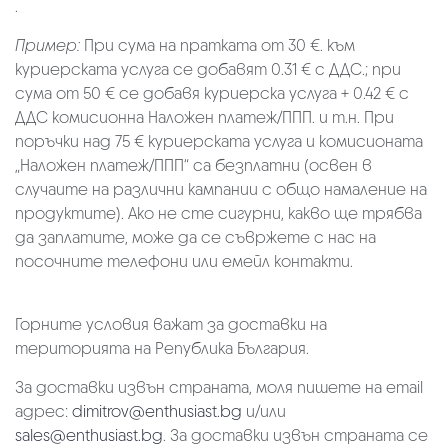
.
Пример:
При сума на пратката от 30 €. към
куриерската услуга се добавят 0.31 € с ДДС.; при
сума от 50 € се добавя куриерска услуга + 0.42 € с
ДДС комисионна Наложен платеж/ППП. и т.н. При
поръчки над 75 € куриерската услуга и комисионата
„Наложен платеж/ППП“ са безплатни (освен в
случаите на различни кампании с общо намаление на
продуктите). Ако не сте сигурни, какво ще трябва
да заплатите, може да се съвржете с нас на
посочните телефони или емейл контакти.
Горните условия важат за доставки на
територията на Република България.
За доставки извън страната, моля пишете на email
адрес:
dimitrov@enthusiast.bg
и/или
sales@enthusiast.bg
. За доставки извън страната се