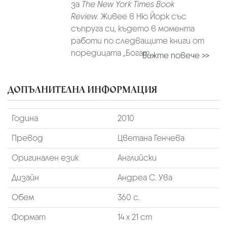
за
The New York Times Book
Review
.
Живее в Ню Йорк със
съпруга си, където в момента
работи по следващите книги от
поредицата „Богат...
Вижте повече >>
ДОПЪЛНИТЕЛНА ИНФОРМАЦИЯ
Година
2010
Превод
Цветана Генчева
Оригинален език
Английски
Дизайн
Андреа С. Ува
Обем
360 с.
Формат
14 х 21 cm