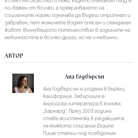
В свят на охолство и лъжи, където външният вид е
по-важен от всичко, а прекрачването на
социалните норми означава да бъдеш отритнат и
забравен, пет момичета водят опасен и скандален
живот. Вълнуващото пътешествие в годините на
невинността е всичко друго, но не и невинно...
АВТОР
Ана Годбърсън
Ана Годбърсън е родена в Бъркли,
Калифорния. Завършила е
Английска литература в колежа
„Барнард“. През 2003 година
става асистентка в редакцията
на мъжкото списание
Esquire
.
Пише статии под псевдоним