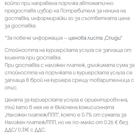
който при направена поръчка автоматично
предоставя избор на Потребителя за начина на
доставка, информирайки го за съответната цена
за доставка.
*За повече информация –
ценова листа „Спиди“
Стойността на куриерската услуга се заплаща от
клиента при доставка.
При доставка с наложен платеж, дължимата сума за
стойността на поръчката и куриерската услуга се
заплаща в брой на куриера срещу товарителница с
опис.
Цената за куриерската услуга е ориентировъчна,
тъй като в нея не е включена комисионната
„Наложен платеж/ППП“, която е 0.7% от сумата за
Наложен платеж/ППП, но не по-малко от 0.26 € без
ДДС/ 0.31€ с ДДС.