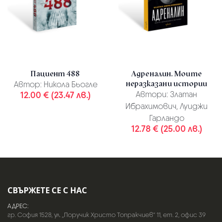
Пациент 488
Адреналин. Моите
неразказани истории
Автор:
Никола Бьогле
12.00 € (23.47 лв.)
Автори:
Златан
Ибрахимович, Луиджи
Гарландо
12.78 € (25.00 лв.)
СВЪРЖЕТЕ СЕ С НАС
АДРЕС:
гр. София 1528, ул. „Поручик Христо Топракчиев“ 11, ет. 2, офис 39