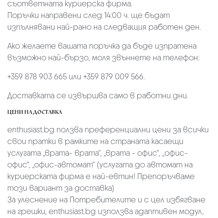
съответната куриерска фирма.
Поръчки направени след 14:00 ч. ще бъдат
изпълнявани най-рано на следващия работен ден.
Ако желаете вашата поръчка да бъде изпратена
възможно най-бързо, моля звъннете на телефон:
+359 878 903 665 или +359 879 009 566.
Доставката се извършва само в работни дни.
ЦЕНИ НА ДОСТАВКА
enthusiast.bg ползва преференциални цени за всички
свои пратки в рамките на страната касаещи
услугата „врата- врата“, „врата - офис“, „oфис-
офис“, „офис-автомат“ (услугата до автомат на
куриерската фирма е най-евтин! Препоръчваме
този вариант за доставка)
За улеснение на Потребителите и с цел избягване
на грешки, enthusiast.bg използва адаптивен модул,