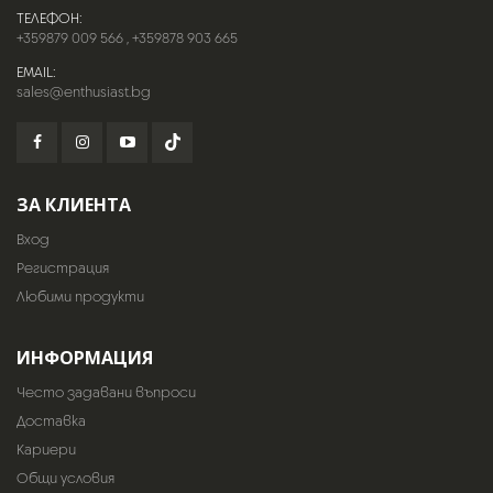
ТЕЛЕФОН:
+359879 009 566
,
+359878 903 665
EMAIL:
sales@enthusiast.bg
ЗА КЛИЕНТА
Вход
Регистрация
Любими продукти
ИНФОРМАЦИЯ
Често задавани въпроси
Доставка
Кариери
Общи условия