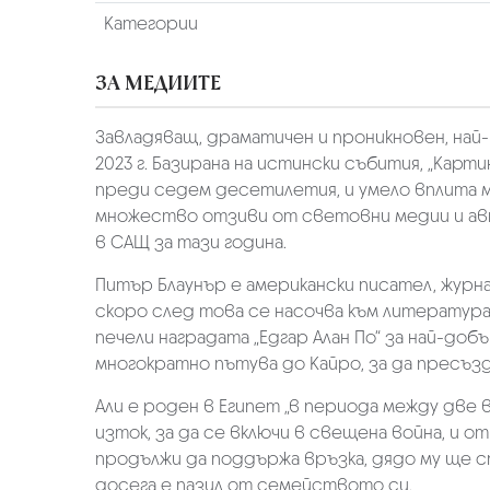
Категории
ЗА МЕДИИТЕ
Завладяващ, драматичен и проникновен, най
2023 г. Базирана на истински събития, „Карт
преди седем десетилетия, и умело вплита м
множество отзиви от световни медии и авт
в САЩ за тази година.
Питър Блаунър е американски писател, журна
скоро след това се насочва към литературата
печели наградата „Едгар Алан По“ за най-до
многократно пътува до Кайро, за да пресъ
Али е роден в Египет „в периода между две в
изток, за да се включи в свещена война, и о
продължи да поддържа връзка, дядо му ще с
досега е пазил от семейството си.