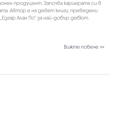
онен продуцент. Започва кариерата си в
ата. Автор е на девет книги, преведени
а „Едгар Алан По“ за най-добър дебют.
Вижте повече >>