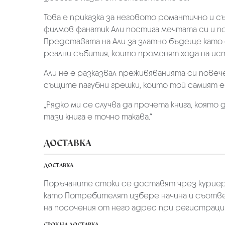
Това е приказка за неговото романтично и 
филмов фанатик Али постига мечтата си и п
Представата на Али за златно бъдеще като 
реални събития, които променят хода на ис
Али не е разказвал преживяванията си повече
същите пагубни грешки, които той самият е
„Рядко ми се случва да прочета книга, която
тази книга е точно такава.“
ДОСТАВКА
ДОСТАВКА
Поръчаните стоки се доставят чрез куриер
като Потребителят избере начина и съотве
на посочения от него адрес при регистрация 
СРОК НА ДОСТАВКА