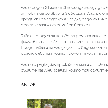
Али е роден в Египет „в периода между две в
изток, за да се включи в
свещена война,
и от
продължи да поддържа връзка, дядо му ще с
досега е пазил от семейството си.
Това е приказка за неговото романтично и 
филмов фанатик Али постига мечтата си и п
Представата на Али за златно бъдеще като 
реални събития, които променят хода на ис
Али не е разказвал преживяванията си повече
същите пагубни грешки, които той самият е
АВТОР