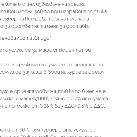
елите и с цел избягване на грешки,
аптивен модул, който при направена поръчка
избор на Потребителя за начина на
о за съответната цена за доставка.
ценова листа „Спиди“
та услуга се заплаща от клиента при
платеж, дължимата сума за стойността на
услуга се заплаща в брой на куриера срещу
луга е ориентировъчна, тъй като в нея не е
аложен платеж/ППП“, която е 0.7% от сумата
не по-малко от 0.26 € без ДДС/ 0.31€ с ДДС.
ката от 30 €. към куриерската услуга се