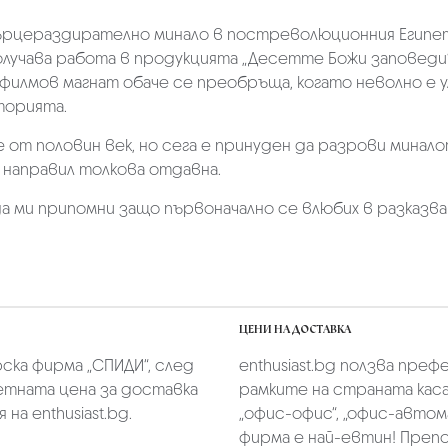
сърцераздирателно минало в постреволюционния Египет 
олучава работа в продукцията „Десетте Божи заповеди“
филмов магнат обаче се преобръща, когато неволно е у
торията.
 от половин век, но сега е принуден да разрови миналот
 направил толкова отдавна.
 да ми припомни защо първоначално се влюбих в разказв
ЦЕНИ НА ДОСТАВКА
скa фирмa „СПИДИ“,
след
enthusiast.bg ползва преф
тната цена за доставка
рамките на страната касае
на enthusiast.bg.
„oфис-офис“, „офис-автом
фирма е най-евтин! Преп