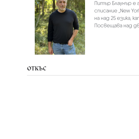
Питър Блаунър е 
списание „New Yor
на над 25 езика, 
Посвещава над дв
ОТКЪС