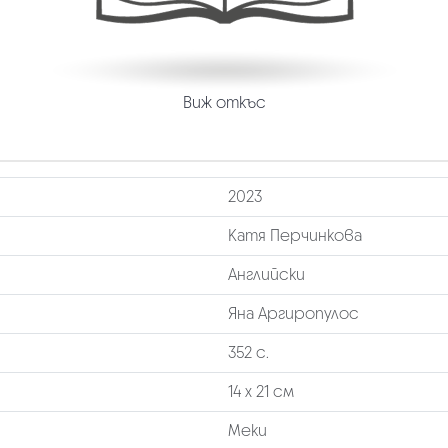
Виж откъс
2023
Катя Перчинкова
Английски
Яна Аргиропулос
352 с.
14 х 21 см
Меки