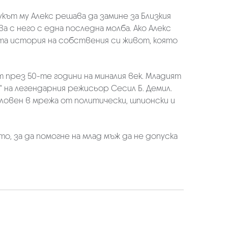
укът му Алекс решава да замине за Близкия
а с него с една последна молба. Ако Алекс
ата история на собствения си живот, която
през 50-те години на миналия век. Младият
 на легендарния режисьор Сесил Б. Демил.
ловен в мрежа от политически, шпионски и
о, за да помогне на млад мъж да не допуска