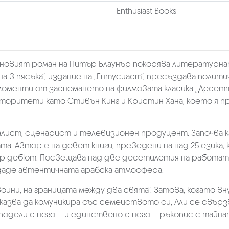
Enthusiast Books
-новият роман на Питър Блаунър покорява литературна
ина в пясъка“, издание на „Ентусиаст“, пресъздава полит
оменти от заснемането на филмовата класика „Десетте
оритети като Стивън Кинг и Кристин Хана, което я п
лист, сценарист и телевизионен продуцент. Започва кар
. Автор е на девет книги, преведени на над 25 езика, к
бър дебют. Посвещава над две десетилетия на работата 
здаде автентичната арабска атмосфера.
ойни, на границата между два свята“. Затова, когато вн
тказва да комуникира със семейството си, Али се свързв
подели с него – и единствено с него – ръкопис с тайн