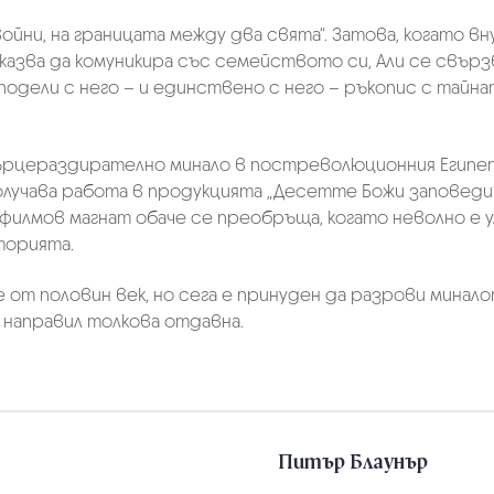
ойни, на грани­цата между два свята“. Затова, когато вн
казва да комуникира със семейството си, Али се свързв
подели с него – и единствено с него – ръкопис с тайн
сърцераздирателно минало в постреволюционния Египет 
олучава работа в продукцията „Десетте Божи заповеди“
филмов магнат обаче се преобръща, когато неволно е у
торията.
 от половин век, но сега е принуден да разрови миналот
 направил толкова отдавна.
Питър Блаунър