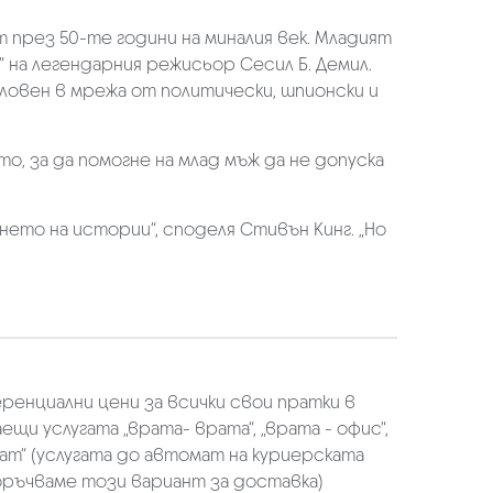
през 50-те години на миналия век. Младият
 на легендарния режисьор Сесил Б. Демил.
ловен в мрежа от политически, шпионски и
о, за да помогне на млад мъж да не допуска
ането на истории“, споделя Стивън Кинг. „Но
еренциални цени за всички свои пратки в
щи услугата „врата- врата“, „врата - офис“,
ат“ (услугата до автомат на куриерската
оръчваме този вариант за доставка)