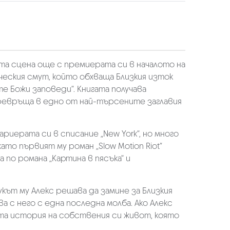
та сцена още с премиерата си в началото на
ическия смут, който обхваща Близкия изток
 Божи заповеди“. Книгата получава
ревръща в едно от най-търсените заглавия
иерата си в списание „New York“, но много
ато първият му роман „Slow Motion Riot“
по романа „Картина в пясъка“ и
укът му Алекс решава да замине за Близкия
а с него с една последна молба. Ако Алекс
ата история на собствения си живот, която