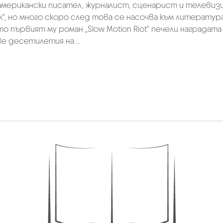
американски писател, журналист, сценарист и телевизи
k“, но много скоро след това се насочва към литератур
като първият му роман „Slow Motion Riot“ печели наградат
е десетилетия на ...