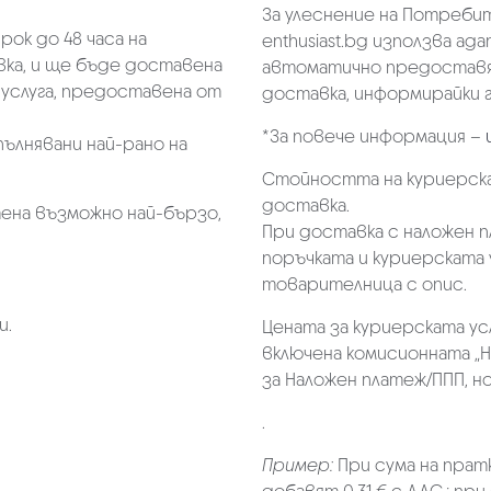
За улеснение на Потребит
ок до 48 часа на
enthusiast.bg използва ад
ка, и ще бъде доставена
автоматично предоставя 
услуга, предоставена от
доставка, информирайки г
*За повече информация –
пълнявани най-рано на
Стойността на куриерска
доставка.
ена възможно най-бързо,
При доставка с наложен 
поръчката и куриерската 
товарителница с опис.
и.
Цената за куриерската ус
включена комисионната „Н
за Наложен платеж/ППП, но 
.
Пример:
При сума на прат