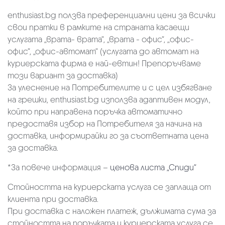
enthusiast.bg ползва преференциални цени за всички
свои пратки в рамките на страната касаещи
услугата „врата- врата“, „врата - офис“, „oфис-
офис“, „офис-автомат“ (услугата до автомат на
куриерската фирма е най-евтин! Препоръчваме
този вариант за доставка)
За улеснение на Потребителите и с цел избягване
на грешки, enthusiast.bg използва адаптивен модул,
който при направена поръчка автоматично
предоставя избор на Потребителя за начина на
доставка, информирайки го за съответната цена
за доставка.
*За повече информация –
ценова листа „Спиди“
Стойността на куриерската услуга се заплаща от
клиента при доставка.
При доставка с наложен платеж, дължимата сума за
стойността на поръчката и куриерската услуга се