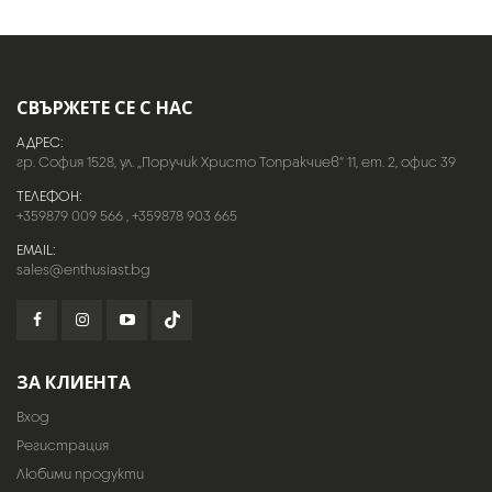
СВЪРЖЕТЕ СЕ С НАС
АДРЕС:
гр. София 1528, ул. „Поручик Христо Топракчиев“ 11, ет. 2, офис 39
ТЕЛЕФОН:
+359879 009 566
,
+359878 903 665
EMAIL:
sales@enthusiast.bg
ЗА КЛИЕНТА
Вход
Регистрация
Любими продукти