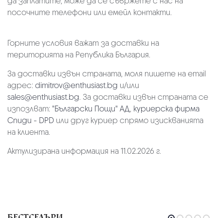
да заплатите, може да се съвржете с нас на
посочните телефони или емейл контакти.
Горните условия важат за доставки на
територията на Република България.
За доставки извън страната, моля пишете на email
адрес:
dimitrov@enthusiast.bg
и/или
sales@enthusiast.bg
. За доставки извън страната се
изпозлват:
"Български Пощи" АД
,
куриерска фирма
Спиди - DPD
или друг куриер спрямо изискванията
на клиента.
Актулизирана информация на 11.02.2026 г.
БЕСТСЕЛЪРИ