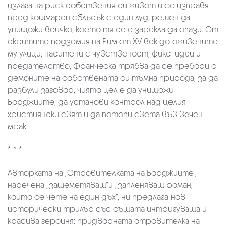
излага на риск собствения си живот и се изправя
пред кошмарен сблъсък с един луд, решен да
унищожи всичко, което тя се е зарекла да опази. От
скритите подземия на Рим от ХV век до оживените
му улици, наситени с чувственост, фикс-идеи и
предателство, Франческа трябва да се пребори с
демоните на собствената си тъмна природа, за да
разбули заговор, чиято цел е да унищожи
Борджиите, да установи контрол над целия
християнски свят и да потопи света във вечен
мрак.
* * *
Авторката на „Отровителката на Борджиите“,
наречена „зашеметяващ“и „запленяващ роман,
който се чете на един дъх“, ни предлага нов
исторически трилър със същата интригуваща и
красива героиня: придворната отровителка на