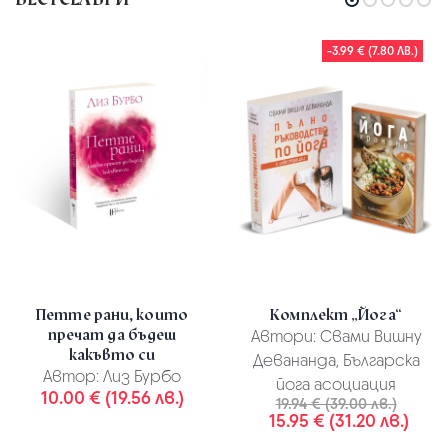
-3.99 € (7.80 ЛВ.)
Петте рани, които
Комплект „Йога“
пречат да бъдеш
Автори:
Свами Вишну
какъвто си
Девананда, Българска
Автор:
Лиз Бурбо
йога асоциация
10.00 € (19.56 лв.)
19.94 € (39.00 лв.)
15.95 € (31.20 лв.)