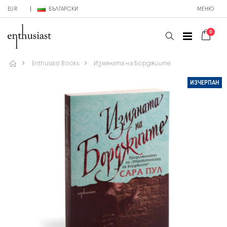
EUR
БЪЛГАРСКИ
МЕНЮ
0
Enthusiast Books
Измяната на Борджиите
ИЗЧЕРПАН