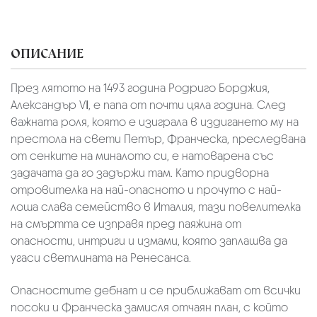
ОПИСАНИЕ
През лятото на 1493 година Родриго Борджия,
Александър VІ, е папа от почти цяла година. След
важната роля, която е изиграла в издигането му на
престола на свети Петър, Франческа, преследвана
от сенките на миналото си, е натоварена със
задачата да го задържи там. Като придворна
отровителка на най-опасното и прочуто с най-
лоша слава семейство в Италия, тази повелителка
на смъртта се изправя пред паяжина от
опасности, интриги и измами, която заплашва да
угаси светлината на Ренесанса.
Опасностите дебнат и се приближават от всички
посоки и Франческа замисля отчаян план, с който