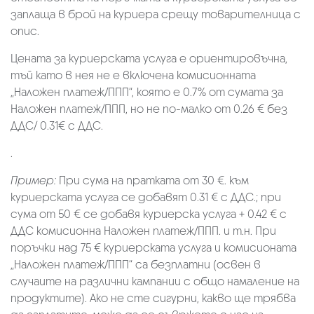
заплаща в брой на куриера срещу товарителница с
опис.
Цената за куриерската услуга е ориентировъчна,
тъй като в нея не е включена комисионната
„Наложен платеж/ППП“, която е 0.7% от сумата за
Наложен платеж/ППП, но не по-малко от 0.26 € без
ДДС/ 0.31€ с ДДС.
.
Пример:
При сума на пратката от 30 €. към
куриерската услуга се добавят 0.31 € с ДДС.; при
сума от 50 € се добавя куриерска услуга + 0.42 € с
ДДС комисионна Наложен платеж/ППП. и т.н. При
поръчки над 75 € куриерската услуга и комисионата
„Наложен платеж/ППП“ са безплатни (освен в
случаите на различни кампании с общо намаление на
продуктите). Ако не сте сигурни, какво ще трябва