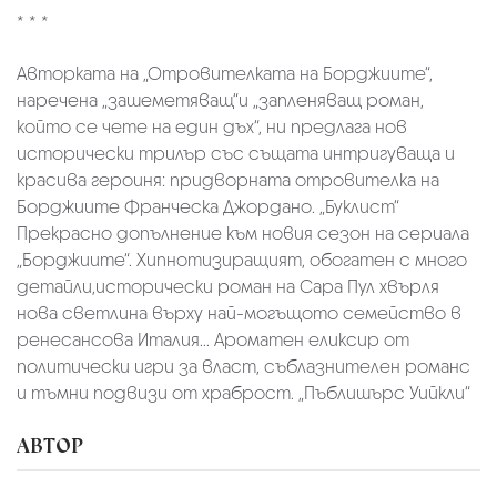
* * *
Авторката на „Отровителката на Борджиите“,
наречена „зашеметяващ“и „запленяващ роман,
който се чете на един дъх“, ни предлага нов
исторически трилър със същата интригуваща и
красива героиня: придворната отровителка на
Борджиите Франческа Джордано. „Буклист“
Прекрасно допълнение към новия сезон на сериала
„Борджиите“. Хипнотизиращият, обогатен с много
детайли,исторически роман на Сара Пул хвърля
нова светлина върху най-могъщото семейство в
ренесансова Италия... Ароматен еликсир от
политически игри за власт, съблазнителен романс
и тъмни подвизи от храброст. „Пъблишърс Уийкли“
АВТОР