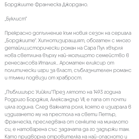
Борджиите Франческа Джордано.
„Буклист“
Прекрасно допълнение към новия сезон на сериала
„Борджиите“. Хипнотизиращият, обогатен с много
детайли,исторически роман на Сара Пул хвърля
нова светлина върху най-могъщото семейство в
ренесансова Италия… Ароматен еликсир от
политически игри за власт, съблазнителен романс
и тъмни подвизи от храброст.
„Пъблишърс Уийкли“През лятото на 1493 година
Родриго Борджия, Александър VІ, е папа от почти
цяла година. След важната роля, която е изиграла в
издигането му на престола на свети Петър,
Франческа, преследвана от сенките на миналото
си, е натоварена със задачата да го задържи там.
Като придворна отровителка на най-опасното и