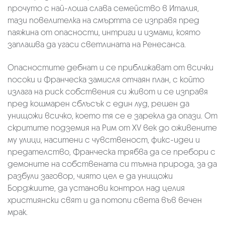
прочуто с най-лоша слава семейство в Италия,
тази повелителка на смъртта се изправя пред
паяжина от опасности, интриги и измами, която
заплашва да угаси светлината на Ренесанса.
Опасностите дебнат и се приближават от всички
посоки и Франческа замисля отчаян план, с който
излага на риск собствения си живот и се изправя
пред кошмарен сблъсък с един луд, решен да
унищожи всичко, което тя се е зарекла да опази. От
скритите подземия на Рим от ХV век до оживените
му улици, наситени с чувственост, фикс-идеи и
предателство, Франческа трябва да се пребори с
демоните на собствената си тъмна природа, за да
разбули заговор, чиято цел е да унищожи
Борджиите, да установи контрол над целия
християнски свят и да потопи света във вечен
мрак.