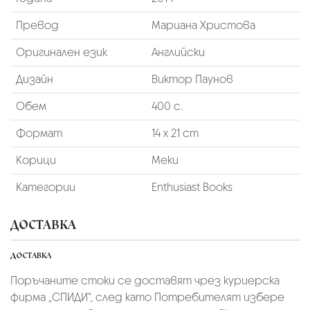
Превод
Мариана Христова
Оригинален език
Английски
Дизайн
Виктор Паунов
Обем
400 с.
Формат
14 х 21 cm
Корици
Меки
Категории
Enthusiast Books
ДОСТАВКА
ДОСТАВКА
Поръчаните стоки се доставят чрез куриерскa
фирмa „СПИДИ“,
след като Потребителят избере