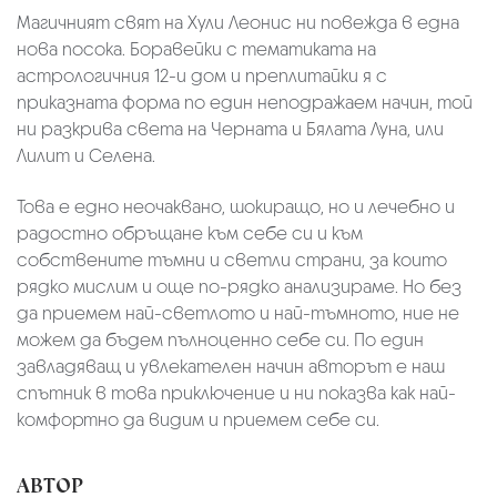
Магичният свят на Хули Леонис ни повежда в една
нова посока. Боравейки с тематиката на
астрологичния 12-и дом и преплитайки я с
приказната форма по един неподражаем начин, той
ни разкрива света на Черната и Бялата Лунa, или
Лилит и Селена.
Това е едно неочаквано, шокиращо, но и лечебно и
радостно обръщане към себе си и към
собствените тъмни и светли страни, за които
рядко мислим и още по-рядко анализираме. Но без
да приемем най-светлото и най-тъмното, ние не
можем да бъдем пълноценно себе си. По един
завладяващ и увлекателен начин авторът е наш
спътник в това приключeние и ни показва как най-
комфортно да видим и приемем себе си.
АВТОР