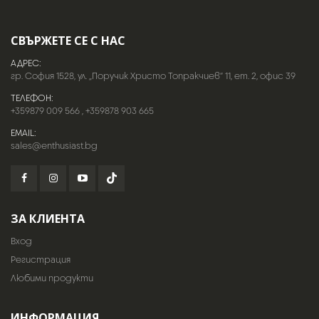
СВЪРЖЕТЕ СЕ С НАС
АДРЕС:
гр. София 1528, ул. „Поручик Христо Топракчиев“ 11, ет. 2, офис 39
ТЕЛЕФОН:
+359879 009 566
,
+359878 903 665
EMAIL:
sales@enthusiast.bg
ЗА КЛИЕНТА
Вход
Регистрация
Любими продукти
ИНФОРМАЦИЯ