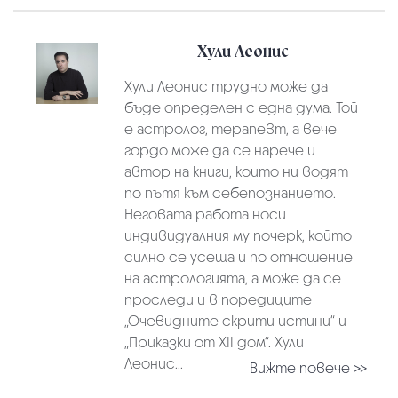
Хули Леонис
Хули Леонис трудно може да
бъде определен с една дума. Той
е астролог, терапевт, а вече
гордо може да се нарече и
автор на книги, които ни водят
по пътя към себепознанието.
Неговата работа носи
индивидуалния му почерк, който
силно се усеща и по отношение
на астрологията, а може да се
проследи и в поредиците
„Очевидните скрити истини“ и
„Приказки от XII дом“. Хули
Леонис...
Вижте повече >>