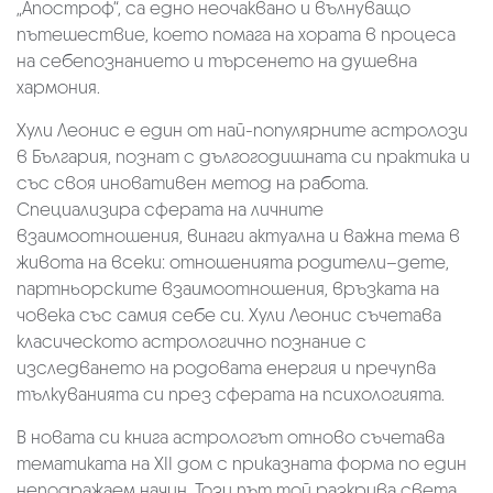
„Апостроф“, са едно неочаквано и вълнуващо
пътешествие, което помага на хората в процеса
на себепознанието и търсенето на душевна
хармония.
Хули Леонис e един от най-популярните астролози
в България, познат с дългогодишната си практика и
със своя иновативен метод на работа.
Специализира сферата на личните
взаимоотношения, винаги актуална и важна тема в
живота на всеки: отношенията родители–дете,
партньорските взаимоотношения, връзката на
човека със самия себе си. Хули Леонис съчетава
класическото астрологично познание с
изследването на родовата енергия и пречупва
тълкуванията си през сферата на психологията.
В новата си книга астрологът отново съчетава
тематиката на XII дом с приказната форма по един
неподражаем начин. Този път той разкрива света