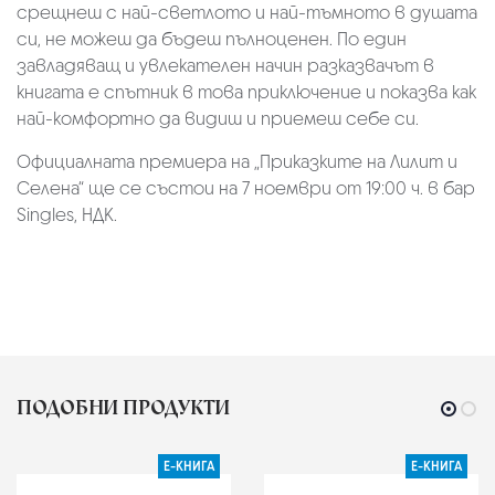
срещнеш с най-светлото и най-тъмното в душата
си, не можеш да бъдеш пълноценен. По един
завладяващ и увлекателен начин разказвачът в
книгата е спътник в това приключение и показва как
най-комфортно да видиш и приемеш себе си.
Официалната премиера на „Приказките на Лилит и
Селена“ ще се състои на 7 ноември от 19:00 ч. в бар
Singles, НДК.
ПОДОБНИ ПРОДУКТИ
Е-КНИГА
Е-КНИГА