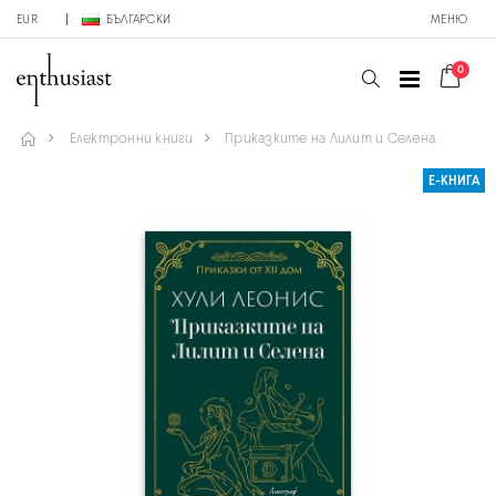
EUR
БЪЛГАРСКИ
МЕНЮ
0
Електронни книги
Приказките на Лилит и Селена
Е-КНИГА