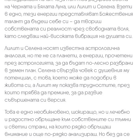
на Черната и Бялата Луна, или Лилит и Селена. Взети
в едно, тези енергии представляват Божествения
талант да бъдеш себе си – да твориш
собствената си реалност чрез свободната воля,
като следваш най-високата вибрация на душата си.
Лилит и Селена носят известна астрологична
аналогия, но те не са планети, а енергии, прочетени
през астрологията, за да бъдат по-лесно разбрани
в земен план. Селена свързва човек с душевния му
потенциал, с това, което може да подобри в
живота си, а Лилит му показва трудностите, през
които трябва да премине, за да развие
съвършената си версия.
Това е едно необикновено, шокиращо, но и лечебно
и радостно обръщане към собствените си тъмни
и светли страни, на които рядко обръщаш
внимание и още по-рядко анализираш. Но без да се