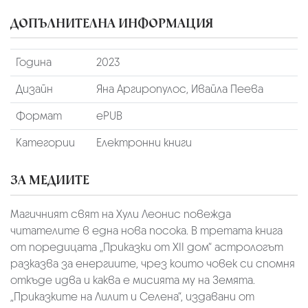
ДОПЪЛНИТЕЛНА ИНФОРМАЦИЯ
Година
2023
Дизайн
Яна Аргиропулос, Ивайла Пеева
Формат
ePUB
Категории
Електронни книги
ЗА МЕДИИТЕ
Магичният свят на Хули Леонис повежда
читателите в една нова посока. В третата книга
от поредицата „Приказки от XII дом“ астрологът
разказва за енергиите, чрез които човек си спомня
откъде идва и каква е мисията му на Земята.
„Приказките на Лилит и Селена“, издавани от