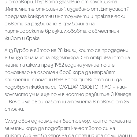
и отговори. Първото заглавие от колекцията
„Интимните отношения“, издавано от „Ентусиаст“,
предлага конкретни инструменти и практически
съвети за разбиране в дълбочина на
партньорските връзки, любовта, съвместния
живот и брака.
Лиз Бурбо е автор на 28 книги, които са продадени
в близо 10 милиона екземпляра. От откриването на
нейната школа през 1982 година учението ѝ е
помогнало на огромен брой хора да направят
конкретни промени във всекидневието си и да
подобрят живота си. СЛУШАЙ СВОЕТО ТЯЛО – най-
голямото училище по личностно развитие в Канада
– вече има свои работни ателиета в повече от 25
страни.
След своя едноименен бестселър, който помага на
милиони хора да подобрят качеството си на
живот, Лиз Бурбо започва да организира семинари и