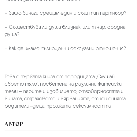
– Защо винаги срещам един и същ тип партньор?
– Съществува ли душа близнак, или т.нар. сродна
душа?
– Как да имаме пълноценни сексуални отношения?
Това е първата книга от поредицата „Слушай
своето тяло“, посветена на различни житейски
теми – парите и изобилието, отговорността и
вината, страховете и вярванията, отношенията
родители–деца, прошката, сексуалността.
АВТОР