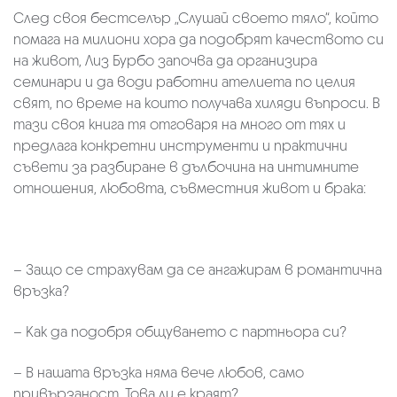
След своя бестселър „Слушай своето тяло“, който
помага на милиони хора да подобрят качеството си
на живот, Лиз Бурбо започва да организира
семинари и да води работни ателиета по целия
свят, по време на които получава хиляди въпроси. В
тази своя книга тя отговаря на много от тях и
предлага конкретни инструменти и практични
съвети за разбиране в дълбочина на интимните
отношения, любовта, съвместния живот и брака:
– Защо се страхувам да се ангажирам в романтична
връзка?
– Как да подобря общуването с партньора си?
– В нашата връзка няма вече любов, само
привързаност. Това ли е краят?