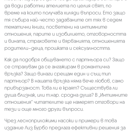
да води работни ателиета по целия свят, по
време на които получава хиляди въпроси. Ето защо
тя събира най-често задаваните от тях в седем
тематични книги, посветени на интимните
отношения, парите и изобилието, отговорността
и вината, страховете и вярванията, отношенията
родители–деца, прошката и сексуалността.
Как да подобря общуването с партньора си? Защо
се страхувам да се ангажирам в романтична
връзка? Защо винаги срещам един и същ тип
партньор? В нашата връзка няма вече любов, само
привързаност. Това ли е краят? Съществува ли
душа близнак, или т.нар. сродна душа? В „Интимните
отношения“ читателите ще намерят отговори на
тези и още много други въпроси.
Чрез лесноприложими насоки и примери в това
издание Лиз Бурбо предлага ефективни решения за