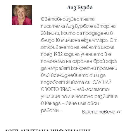
Лиз Бурбо
Световноизвестната
писателка Лиз Бурбо е автор на
28 книги, които са продадени в
близо 10 милиона екземпляра. От
откриването на нейната школа
през 1982 година учението й е
помогнало на огромен брой хора
да направят конкретни промени
във всекидневието си и да
подобрят живота си. СЛУШАЙ
СВОЕТО ТЯЛО – най-голямото
училище по личностно развитие
в Канада – вече има свои
работн...
Вижте повече >>