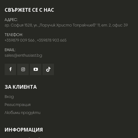
СВЪРЖЕТЕ СЕ С НАС
АДРЕС:
гр. София 1528, ул. „Поручик Христо Топракчиев“ 11, ет. 2, офис 39
ТЕЛЕФОН:
+359879 009 566
,
+359878 903 665
EMAIL:
sales@enthusiast.bg
ЗА КЛИЕНТА
Вход
Регистрация
Любими продукти
ИНФОРМАЦИЯ