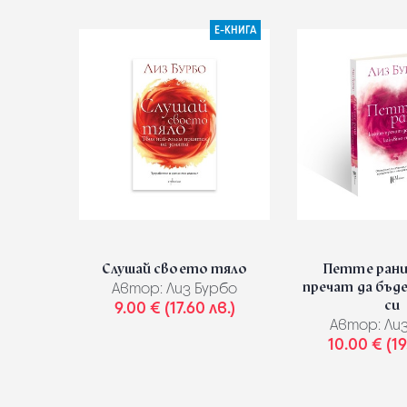
Е-КНИГА
Слушай своето тяло
Петте рани
пречат да бъд
Автор:
Лиз Бурбо
си
9.00 € (17.60 лв.)
Автор:
Лиз
10.00 € (19