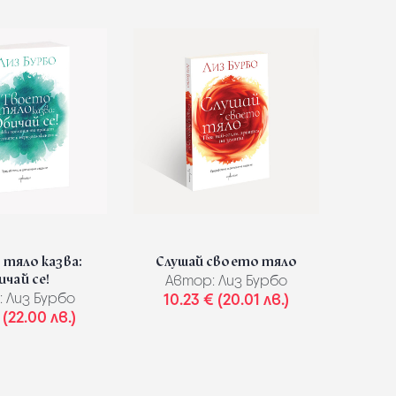
тяло казва:
Слушай своето тяло
чай се!
Автор:
Лиз Бурбо
:
Лиз Бурбо
10.23 € (20.01 лв.)
 (22.00 лв.)