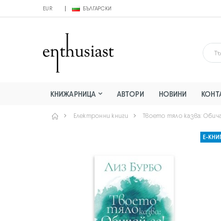
EUR
БЪЛГАРСКИ
КНИЖАРНИЦА
АВТОРИ
НОВИНИ
КОНТ
Електронни книги
Твоето тяло казва: Обича
Е-КНИ