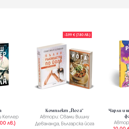
-3.99 € (7.80 ЛВ.)
а
Комплект „Йога“
Чарли и 
ф
 Кеплер
Автори:
Свами Вишну
.00 лв.)
Автор
Девананда, Българска йога
10.00 €