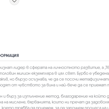
ФОРМАЦИЯ
изнат лидер в сферата на личностното развитие, а „Тво
 половин милион екземпляра в цял свят. Бурбо е убеден
акъв, но бързо осъзнава, че да се посочи метафизичнат
бодят от чувството за вина и най-вече да се приемат т
н и бърз за изпълнение метод, благодарение на който
на на мислене, вярванията, които ни пречат да задовол
 което трябва да приемем, за да започнем процеса на 