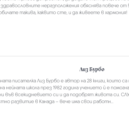
здравословните неразположения обяснява повече от 50
обичате такива, каквито сте, и да живеете в хармония!
Лиз Бурбо
та писателка Лиз Бурбо е автор на 28 книги, които са 
а нейната школа през 1982 година учението й е помогна
и във всекидневието си и да подобрят живота си. СЛ
тно развитие в Канада – вече има свои работн...