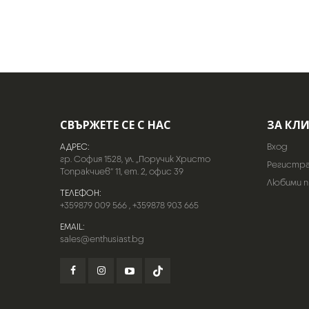
СВЪРЖЕТЕ СЕ С НАС
ЗА КЛ
АДРЕС:
Вход
гр. София 1528, ул. „Поручик Христо
Регистр
Топракчиев“ 11, ет. 2, офис 39
Любими 
ТЕЛЕФОН:
+359879 009 566
,
+359878 903 665
EMAIL:
sales@enthusiast.bg