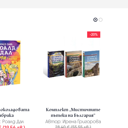
-20%
шоколадовата
Комплект „Мистичните
Кар
абрика
пътеки на България“
Лечен
:
Роалд Дал
Автор:
Ирена Григорова
Ав
 (19.56 лв.)
28.40 € (55.55 лв.)
18.