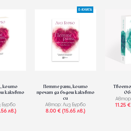
Е-КНИГА
, които
Петте рани, които
Твоето 
еш какъвто
пречат да бъдеш какъвто
Оби
си
Автор
 Бурбо
Автор:
Лиз Бурбо
11.25 €
.56 лв.)
8.00 € (15.65 лв.)