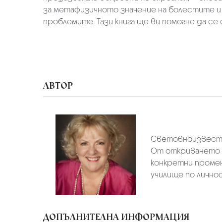
за метафизичното значение на болестите и 
проблемите. Тази книга ще ви помогне да се 
АВТОР
Световноизвестна
От откриването н
конкретни промен
училище по личнос
ДОПЪЛНИТЕЛНА ИНФОРМАЦИЯ