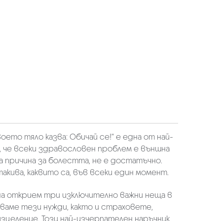
ето тяло казва: Обичай се!“ е една от най-
а, че всеки здравословен проблем е външна
а причина за болестта, не е достатъчно.
акива, каквито са, във всеки един момент.
 да открием три изключително важни неща в
яваме тези нужди, както и страховете,
изцеление. Този най-изчерпателен наръчник