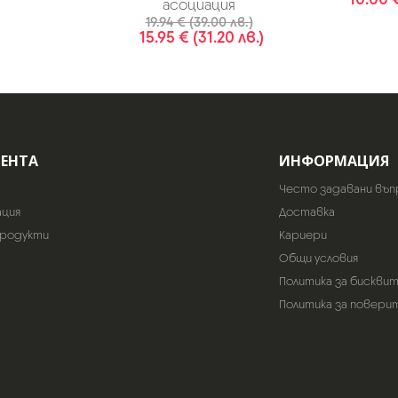
асоциация
19.94 € (39.00 лв.)
15.95 € (31.20 лв.)
ИЕНТА
ИНФОРМАЦИЯ
Често задавани въп
ация
Доставка
продукти
Кариери
Общи условия
Политика за бискви
Политика за повери