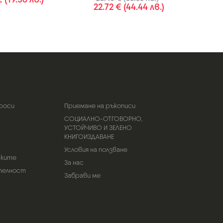
22.72 € (44.44 лв.)
роси
Приемане на ръкописи
СОЦИАЛНО-ОТГОВОРНО,
УСТОЙЧИВО И ЗЕЛЕНО
КНИГОИЗДАВАНЕ
Условия на ползване
тките
За нас
телност
Забрави ме