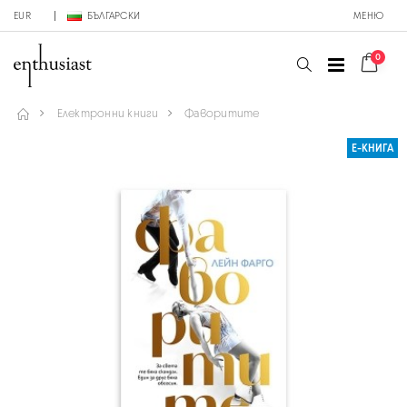
EUR
БЪЛГАРСКИ
МЕНЮ
0
Електронни книги
Фаворитите
Е-КНИГА