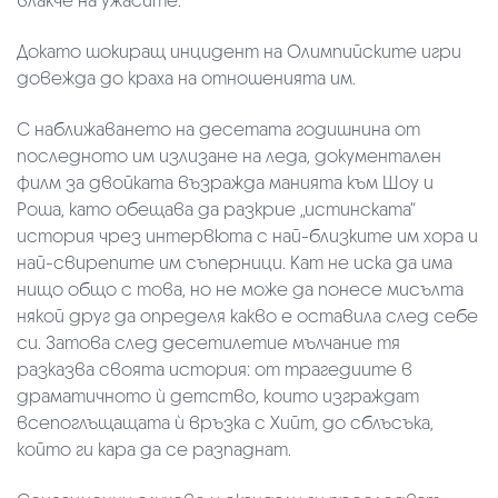
влакче на ужасите.
Докато шокиращ инцидент на Олимпийските игри
довежда до краха на отношенията им.
С наближаването на десетата годишнина от
последното им излизане на леда, документален
филм за двойката възражда манията към Шоу и
Роша, като обещава да разкрие „истинската“
история чрез интервюта с най-близките им хора и
най-свирепите им съперници. Кат не иска да има
нищо общо с това, но не може да понесе мисълта
някой друг да определя какво е оставила след себе
си. Затова след десетилетие мълчание тя
разказва своята история: от трагедиите в
драматичното ѝ детство, които изграждат
всепоглъщащата ѝ връзка с Хийт, до сблъсъка,
който ги кара да се разпаднат.