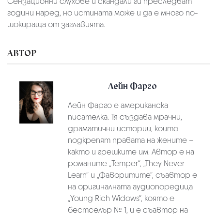
Сензационни слухове и скандали ги преследват
години наред, но истината може и да е много по-
шокираща от заглавията.
АВТОР
Лейн Фарго
Лейн Фарго е американска
писателка. Тя създава мрачни,
драматични истории, които
подкрепят правата на жените –
както и грешките им. Aвтор e на
романите „Temper“, „They Never
Learn“ и „Фаворитите“, съавтор e
на оригиналната аудиопоредица
„Young Rich Widows“, която е
бестселър № 1, и e съавтор на