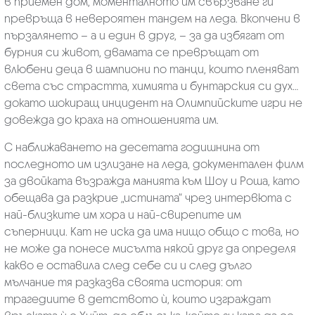
в приемен дом, моменталното им свързване ги
превръща в невероятен тандем на леда. Вкопчени в
пързалянето – а и един в друг, – за да избягат от
бурния си живот, двамата се превръщат от
влюбени деца в шампиони по танци, които пленяват
света със страстта, химията и бунтарския си дух…
докато шокиращ инцидент на Олимпийските игри не
довежда до краха на отношенията им.
С наближаването на десетата годишнина от
последното им излизане на леда, документален филм
за двойката възражда манията към Шоу и Роша, като
обещава да разкрие „истината“ чрез интервюта с
най-близките им хора и най-свирепите им
съперници. Кат не иска да има нищо общо с това, но
не може да понесе мисълта някой друг да определя
какво е оставила след себе си и след дълго
мълчание тя разказва своята история: от
трагедиите в детството ѝ, които изграждат