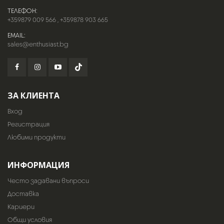
ТЕЛЕФОН:
+359879 009 566
,
+359878 903 665
EMAIL:
sales@enthusiast.bg
ЗА КЛИЕНТА
Вход
Регистрация
Любими продукти
ИНФОРМАЦИЯ
Често задавани въпроси
Доставка
Кариери
Общи условия