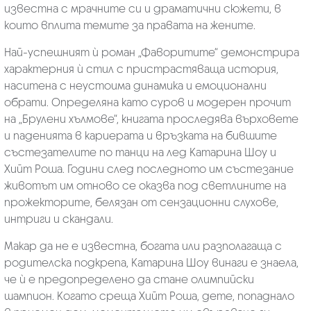
известна с мрачните си и драматични сюжети, в
които вплита темите за правата на жените.
Най-успешният ѝ роман „Фаворитите“ демонстрира
характерния ѝ стил с пристрастяваща история,
наситена с неустоима динамика и емоционални
обрати. Определяна като суров и модерен прочит
на „Брулени хълмове“, книгата проследява върховете
и паденията в кариерата и връзката на бившите
състезателите по танци на лед Катарина Шоу и
Хийт Роша. Години след последното им състезание
животът им отново се оказва под светлините на
прожекторите, белязан от сензационни слухове,
интриги и скандали.
Макар да не е известна, богата или разполагаща с
родителска подкрепа, Катарина Шоу винаги е знаела,
че ѝ е предопределено да стане олимпийски
шампион. Когато среща Хийт Роша, дете, попаднало