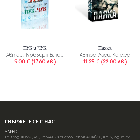
ПУК и ЧУК
Паяка
Автор:
Турбьорн Егнер
Автор:
Ларш Кеплер
9.00 € (17.60 лв.)
11.25 € (22.00 лв.)
СВЪРЖЕТЕ СЕ С НАС
АДРЕС:
гр. София 1528, ул. „Поручик Христо Топракчиев“ 11, ет. 2, офис 39