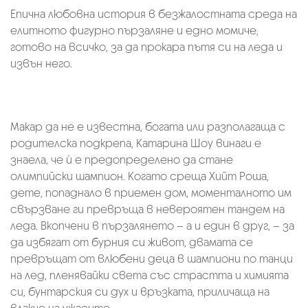
Епична любовна история в безжалостната среда на
елитното фигурно пързаляне и едно момиче,
готово на всичко, за да прокара пътя си на леда и
извън него.
Макар да не е известна, богата или разполагаща с
родителска подкрепа, Катарина Шоу винаги е
знаела, че ѝ е предопределено да стане
олимпийски шампион. Когато среща Хийт Роша,
дете, попаднало в приемен дом, моменталното им
свързване ги превръща в невероятен тандем на
леда. Вкопчени в пързалянето – а и един в друг, – за
да избягат от бурния си живот, двамата се
превръщат от влюбени деца в шампиони по танци
на лед, пленявайки света със страстта и химията
си, бунтарския си дух и връзката, приличаща на