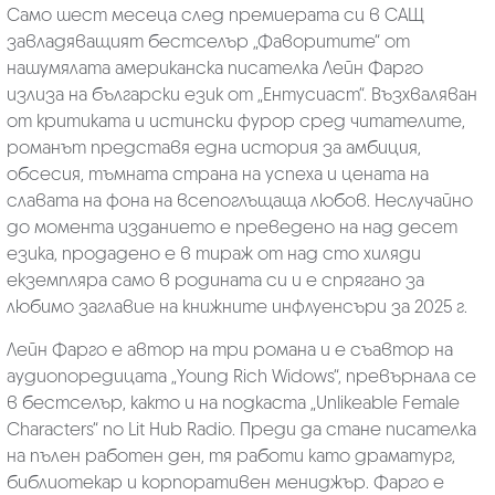
Само шест месеца след премиерата си в САЩ
завладяващият бестселър „Фаворитите“ от
нашумялата американска писателка Лейн Фарго
излиза на български език от „Ентусиаст“. Възхваляван
от критиката и истински фурор сред читателите,
романът представя една история за амбиция,
обсесия, тъмната страна на успеха и цената на
славата на фона на всепоглъщаща любов. Неслучайно
до момента изданието е преведено на над десет
езика, продадено е в тираж от над сто хиляди
екземпляра само в родината си и е спрягано за
любимо заглавие на книжните инфлуенсъри за 2025 г.
Лейн Фарго е автор на три романа и е съавтор на
аудиопоредицата „Young Rich Widows“, превърнала се
в бестселър, както и на подкаста „Unlikeable Female
Characters“ по Lit Hub Radio. Преди да стане писателка
на пълен работен ден, тя работи като драматург,
библиотекар и корпоративен мениджър. Фарго е