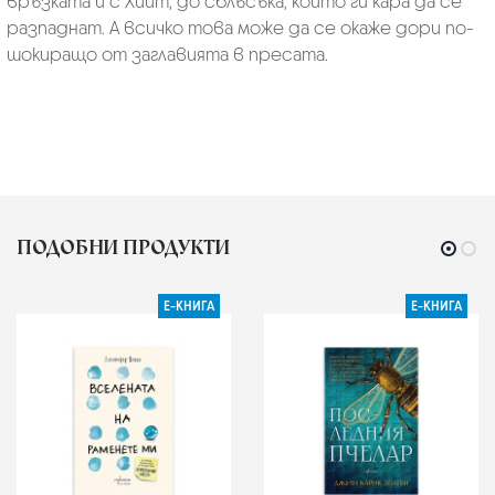
връзката ѝ с Хийт, до сблъсъка, който ги кара да се
разпаднат. А всичко това може да се окаже дори по-
шокиращо от заглавията в пресата.
ПОДОБНИ ПРОДУКТИ
Е-КНИГА
Е-КНИГА