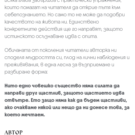
Всяка глава завършва с практически упражнения,
които помагат на читателя да открие пътя към
себепознанието. Но само то не може да подобри
качеството на живота ни. Единствено
конкретните действия ще го направят, защото
истинското осъзнаване идва с опита.
Обичаната от поколения читатели авторка ни
споделя мъдростта си, плод на лични наблюдения и
преживявания, в една лесна за възприемане и
разбиране форма:
Нито едно човешко същество няма силата да
направи друг щастлив, защото щастието идва
отвътре. Ето защо няма как да бъдем щастливи,
ако очакваме някой или нещо да ни донесе това, за
което мечтаем.
АВТОР