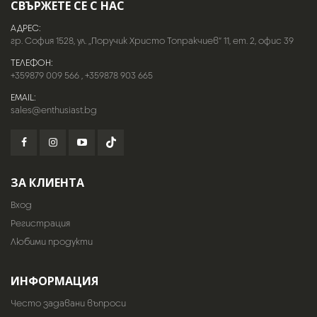
СВЪРЖЕТЕ СЕ С НАС
АДРЕС:
гр. София 1528, ул. „Поручик Христо Топракчиев“ 11, ет. 2, офис 39
ТЕЛЕФОН:
+359879 009 566
,
+359878 903 665
EMAIL:
sales@enthusiast.bg
ЗА КЛИЕНТА
Вход
Регистрация
Любими продукти
ИНФОРМАЦИЯ
Често задавани въпроси