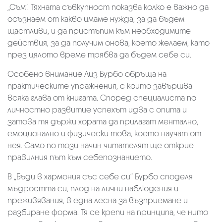
„Съм“. Тяхната съвкупност показва колко е важно да
осъзнаем от какво имаме нужда, за да бъдем
щастливи, и да пристъпим към необходимите
действия, за да получим онова, което желаем, като
през цялото време трябва да бъдем себе си.
Особено внимание Лиз Бурбо обръща на
практическите упражнения, с които завършва
всяка глава от книгата. Според специалиста по
личностно развитие успехът идва с опита и
затова тя държи хората да прилагат ментално,
емоционално и физически това, което научат от
нея. Само по този начин читателят ще открие
правилния път към себепознанието.
В „Бъди в хармония със себе си“ Бурбо споделя
мъдростта си, плод на лични наблюдения и
преживявания, в една лесна за възприемане и
разбиране форма. Тя се крепи на принципа, че нито