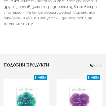
едно човешко същество няма силата да направи
друг щастлив, защото радостта идва отвътре.
Ето защо няма как да бъдем удовлетворени, ако
очакваме някой или нещо да ни донесе това, за
което мечтаем.
ПОДОБНИ ПРОДУКТИ
Е-КНИГА
Е-КНИГА