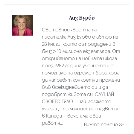
Лиз Бурбо
Световноизвестната
писателка Лиз Бурбо е автор на
28 книги, които са продадени в
близо 10 милиона екземпляра. От
откриването на нейната школа
през 1982 година учението й е
помогнало на огромен брой хора
да направят конкретни промени
във всекидневието си и да
подобрят живота си. СЛУШАЙ
СВОЕТО ТЯЛО – най-голямото
училище по личностно развитие
в Канада – вече има свои
работн...
Вижте повече >>