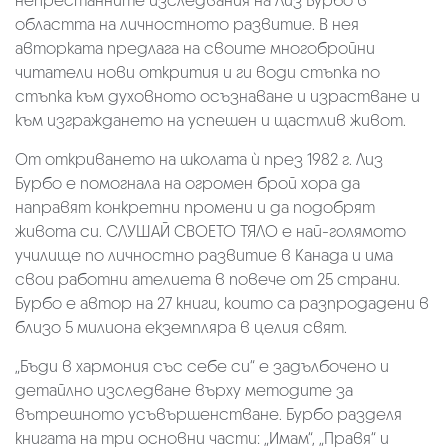
непрестанните изследвания на Лиз Бурбо в
областта на личностното развитие. В нея
авторката предлага на своите многобройни
читатели нови открития и ги води стъпка по
стъпка към духовното осъзнаване и израстване и
към изграждането на успешен и щастлив живот.
От откриването на школата ѝ през 1982 г. Лиз
Бурбо е помогнала на огромен брой хора да
направят конкретни промени и да подобрят
живота си. СЛУШАЙ СВОЕТО ТЯЛО е най-голямото
училище по личностно развитие в Канада и има
свои работни ателиета в повече от 25 страни.
Бурбо е автор на 27 книги, които са разпродадени в
близо 5 милиона екземпляра в целия свят.
„Бъди в хармония със себе си“ е задълбочено и
детайлно изследване върху методите за
вътрешното усъвършенстване. Бурбо разделя
книгата на три основни части: „Имам“, „Правя“ и