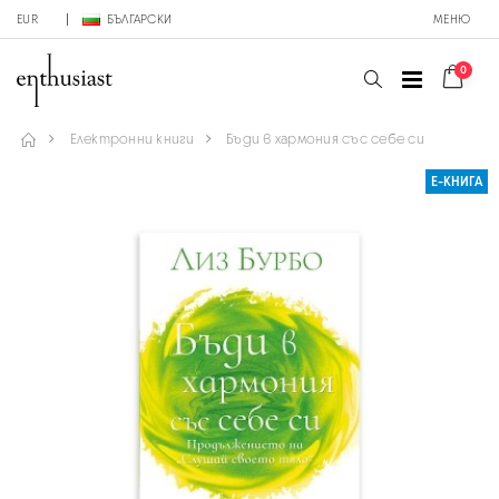
EUR
БЪЛГАРСКИ
МЕНЮ
0
Електронни книги
Бъди в хармония със себе си
Е-КНИГА