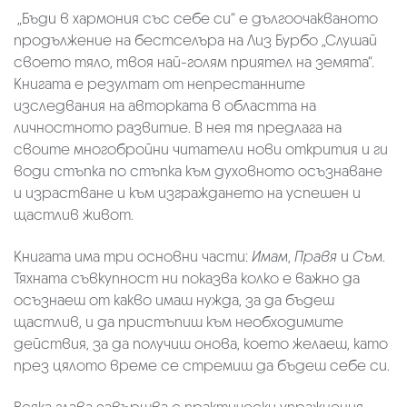
„Бъди в хармония със себе си“ е дългоочакваното
продължение на бестселъра на Лиз Бурбо „Слушай
своето тяло, твоя най-голям приятел на земята“.
Книгата е резултат от непрестанните
изследвания на авторката в областта на
личностното развитие. В нея тя предлага на
своите многобройни читатели нови открития и ги
води стъпка по стъпка към духовното осъзнаване
и израстване и към изграждането на успешен и
щастлив живот.
Книгата има три основни части:
Имам
,
Правя
и
Съм
.
Тяхната съвкупност ни показва колко е важно да
осъзнаеш от какво имаш нужда, за да бъдеш
щастлив, и да пристъпиш към необходимите
действия, за да получиш онова, което желаеш, като
през цялото време се стремиш да бъдеш себе си.