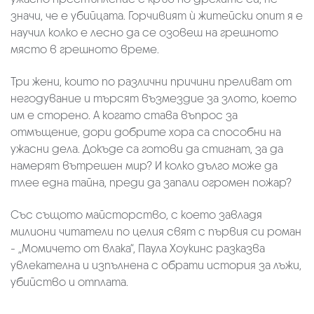
значи, че е убийцата. Горчивият ѝ житейски опит я е
научил колко е лесно да се озовеш на грешното
място в грешното време.
Три жени, които по различни причини преливат от
негодувание и търсят възмездие за злото, което
им е сторено. А когато става въпрос за
отмъщение, дори добрите хора са способни на
ужасни дела. Докъде са готови да стигнат, за да
намерят вътрешен мир? И колко дълго може да
тлее една тайна, преди да запали огромен пожар?
Със същото майсторство, с което завладя
милиони читатели по целия свят с първия си роман
- „Момичето от влака“, Паула Хоукинс разказва
увлекателна и изпълнена с обрати история за лъжи,
убийство и отплата.