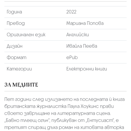
Година
2022
Превод
Мариана Попова
Оригинален език
Английски
Дизайн
Ивайла Пеева
Формат
ePub
Категории
Електронни книги
ЗА МЕДИИТЕ
Пет години след излизането на последната ѝ книга
британската журналистка Паула Хоукинс прави
своето завръщане на литературната сцена.
„Бавно тлеещ огън“, публикуван от „Ентусиаст“, е
третият спиращ дъха роман на хитовата авторка