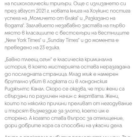
на психологически трилъри. Още с излизането си
през август 2021 г. новата книга на Хоукинс постига
успеха на „Момичето от влака“ и „Разказано на
водата“. Заглавието незабавно застава на първо
място в класациите с бестселъри на вестниците
„New York Times“ и „Sunday Times“ и до момента е
преведено на 23 езика.
„Бавно тлеещ огън“ е класическа криминална
история, в която мистерията остава неразгадана
до последната страница. Млад мъж е намерен
брутално убит в лодката си в лондонския
Риджънтс Канал. Скоро се оказва, че три жени са
свързани по различен начин с жертвата. Жени,
които по няколко причини преливат от негодувание
и търсят възмездие за злото, което им е
сторено. А когато става въпрос за отмъщение,
дори добрите хора са способни на ужасни дела.