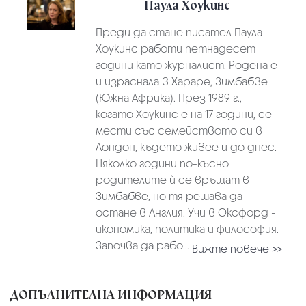
Паула Хоукинс
Преди да стане писател Паула
Хоукинс работи петнадесет
години като журналист. Родена е
и израснала в Хараре, Зимбабве
(Южна Африка). През 1989 г.,
когато Хоукинс е на 17 години, се
мести със семейството си в
Лондон, където живее и до днес.
Няколко години по-късно
родителите ѝ се връщат в
Зимбабве, но тя решава да
остане в Англия. Учи в Оксфорд -
икономика, политика и философия.
Започва да рабо...
Вижте повече >>
ДОПЪЛНИТЕЛНА ИНФОРМАЦИЯ