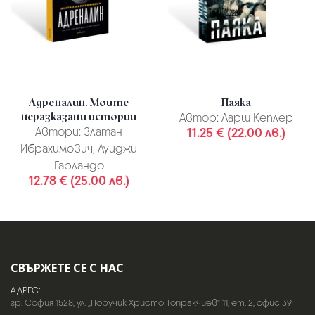
Адреналин. Моите
Паяка
неразказани истории
Автор:
Ларш Кеплер
Автори:
Златан
11.25 € (22.00 лв.)
Ибрахимович, Луиджи
Гарландо
12.78 € (25.00 лв.)
СВЪРЖЕТЕ СЕ С НАС
АДРЕС:
гр. София 1528, ул. „Поручик Христо Топракчиев“ 11, ет. 2, офис 39