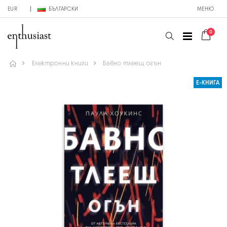
EUR
БЪЛГАРСКИ
МЕНЮ
0
Електронни книги
Бавно тлеещ огън
Е-КНИГА