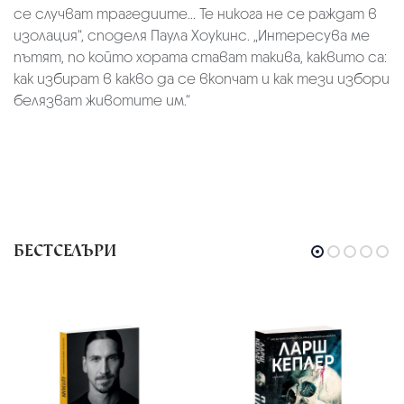
се случват трагедиите... Те никога не се раждат в
изолация“, споделя Паула Хоукинс. „Интересува ме
пътят, по който хората стават такива, каквито са:
как избират в какво да се вкопчат и как тези избори
белязват животите им.“
БЕСТСЕЛЪРИ