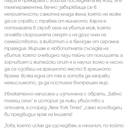
Лаура е прекарала с убития последната му нощ. Тя е
темпераментна, вечно забъркваща се в
неприятности самотна млада жена, която не може
да се справи с травма от миналото. Карла е
потъналата в скръб леля на убития мъж, която
оплаква скорошната смърт и на друг член на
семейството, а животът ѝ е белязан от огромна
трагедия. Мириам e любопитната съседка на
убития, която очевидно пази тайни от полицията, а
горчивият ѝ житейски опит я е научил колко е лесно
да се озовеш на грешното място в грешното
време. Всяка една от тях е готова да направи
немислимото, за да постигне вътрешен мир.
Увлекателно написана и изпълнена с обрати, „Бавно
тлеещ огън“ е история за лъжи, убийство и
отплата, а според „New York Times“ „само ясновидец
би предвидил края на книгата“.
„Това, което исках да изследвам, е начинът, по който