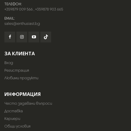
ТЕЛЕФОН:
+359879 009 566
,
+359878 903 665
EMAIL:
sales@enthusiast.bg
ЗА КЛИЕНТА
Вход
Регистрация
Любими продукти
ИНФОРМАЦИЯ
Често задавани въпроси
Доставка
Кариери
Общи условия