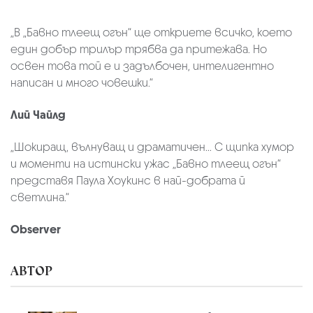
„В „Бавно тлеещ огън“ ще откриете всичко, което
един добър трилър трябва да притежава. Но
освен това той е и задълбочен, интелигентно
написан и много човешки.“
Лий Чайлд
„Шокиращ, вълнуващ и драматичен... С щипка хумор
и моменти на истински ужас „Бавно тлеещ огън“
представя Паула Хоукинс в най-добрата й
светлина.“
Observer
АВТОР