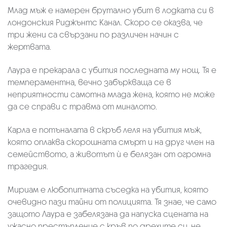
Млад мъж е намерен брутално убит в лодката си в
лондонския Риджънтс Канал. Скоро се оказва, че
три жени са свързани по различен начин с
жертвата.
Лаура е прекарала с убития последната му нощ. Тя е
темпераментна, вечно забъркваща се в
неприятности самотна млада жена, която не може
да се справи с травма от миналото.
Карла е потъналата в скръб леля на убития мъж,
която оплаква скорошната смърт и на друг член на
семейството, а животът ѝ е белязан от огромна
трагедия.
Мириам e любопитната съседка на убития, която
очевидно пази тайни от полицията. Тя знае, че само
защото Лаура е забелязана да напуска сцената на
ужасно престъпление с кръв по дрехите си, не