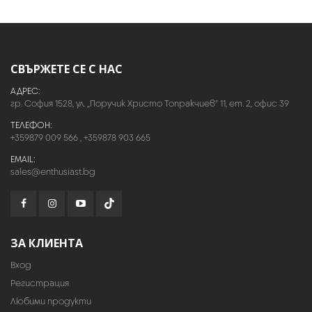
СВЪРЖЕТЕ СЕ С НАС
АДРЕС:
гр. София 1528, ул. „Поручик Христо Топракчиев“ 11, ет. 2, офис 39
ТЕЛЕФОН:
+359879 009 566
,
+359878 903 665
EMAIL:
sales@enthusiast.bg
ЗА КЛИЕНТА
Вход
Регистрация
Любими продукти