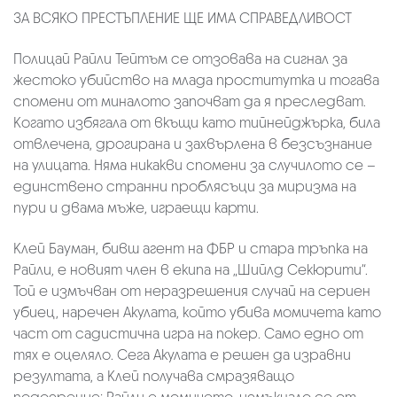
ЗА ВСЯКО ПРЕСТЪПЛЕНИЕ ЩЕ ИМА СПРАВЕДЛИВОСТ
Полицай Райли Тейтъм се отзовава на сигнал за
жестоко убийство на млада проститутка и тогава
спомени от миналото започват да я преследват.
Когато избягала от вкъщи като тийнейджърка, била
отвлечена, дрогирана и захвърлена в безсъзнание
на улицата. Няма никакви спомени за случилото се –
единствено странни проблясъци за миризма на
пури и двама мъже, играещи карти.
Клей Бауман, бивш агент на ФБР и стара тръпка на
Райли, е новият член в екипа на „Шийлд Секюрити“.
Той е измъчван от неразрешения случай на сериен
убиец, наречен Акулата, който убива момичета като
част от садистична игра на покер. Само едно от
тях е оцеляло. Сега Акулата е решен да изравни
резултата, а Клей получава смразяващо