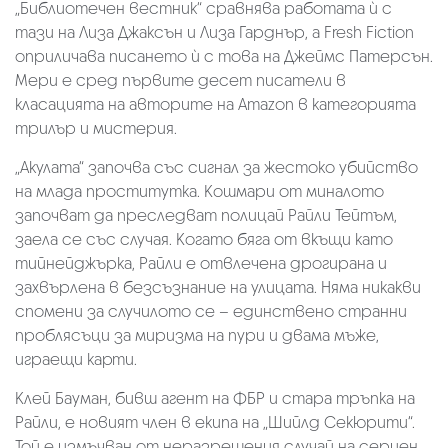
„Библиотечен вестник“ сравнява работата ѝ с
тази на Лиза Джаксън и Лиза Гарднър, а Fresh Fiction
оприличава писането ѝ с това на Джеймс Патерсън.
Мери е сред първите десет писатели в
класацията на авторите на Amazon в категорията
трилър и мистерия.
„Акулата“ започва със сигнал за жестоко убийство
на млада проститутка. Кошмари от миналото
започват да преследват полицай Райли Тейтъм,
заела се със случая. Когато бяга от вкъщи като
тийнейджърка, Райли е отвлечена дрогирана и
захвърлена в безсъзнание на улицата. Няма никакви
спомени за случилото се – единствено странни
проблясъци за миризма на пури и двама мъже,
играещи карти.
Клей Бауман, бивш агент на ФБР и стара тръпка на
Райли, е новият член в екипа на „Шийлд Секюрити“.
Той е измъчван от неразрешения случай на сериен