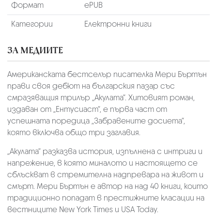
Формат
ePUB
Категории
Електронни книги
ЗА МЕДИИТЕ
Американската бестселър писателка Мери Бъртън
прави своя дебют на българския пазар със
смразяващия трилър „Акулата“. Хитовият роман,
издаван от „Ентусиаст“, е първа част от
успешната поредица „Забравените досиета“,
която включва общо три заглавия.
„Акулата“ разказва история, изпълнена с интриги и
напрежение, в която миналото и настоящето се
сблъскват в стремителна надпревара на живот и
смърт. Мери Бъртън е автор на над 40 книги, които
традиционно попадат в престижните класации на
вестниците New York Times и USA Today.