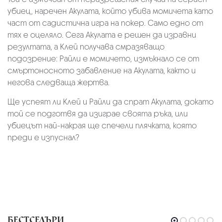
убиец, наречен Акулата, който убива момичета като
част от садистична игра на покер. Само едно от
тях е оцеляло. Сега Акулата е решен да изравни
резултата, а Клей получава смразяващо
подозрение: Райли е момичето, измъкнало се от
смъртоносното забавление на Акулата, както и
негова следваща жертва.
Ще успеят ли Клей и Райли да спрат Акулата, докато
той се подготвя да изиграе своята ръка, или
убиецът най-накрая ще спечели плячката, която
преди е изпуснал?
БЕСТСЕЛЪРИ