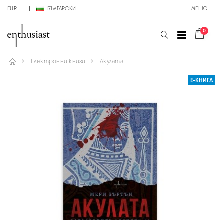
EUR
БЪЛГАРСКИ
МЕНЮ
0
Електронни книги
Акулата
Е-КНИГА