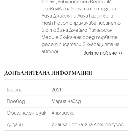
Today. „Библиотечен вестник“
сравнява работата ѝ с тази на
Лиза Джаксън и Лиза Гарднър, а
Fresh Fiction оприличава писането
ѝ с това на Джеймс Патерсън.
Мери е включена сред първите
десет писатели в класацията на
автори...
Вижте повече >>
ДОПЪЛНИТЕЛНА ИНФОРМАЦИЯ
Година
2021
Превод
Мария Чайлд
Оригинален език
Английски
Дизайн
Ивайла Пеева, Яна Аргиропулос