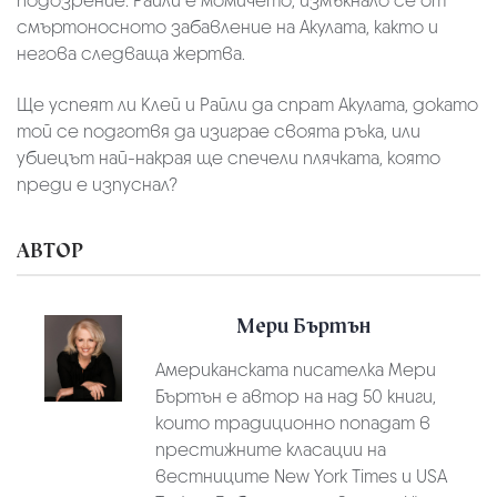
подозрение: Райли е момичето, измъкнало се от
смъртоносното забавление на Акулата, както и
негова следваща жертва.
Ще успеят ли Клей и Райли да спрат Акулата, докато
той се подготвя да изиграе своята ръка, или
убиецът най-накрая ще спечели плячката, която
преди е изпуснал?
АВТОР
Мери Бъртън
Американската писателка Мери
Бъртън е автор на над 50 книги,
които традиционно попадат в
престижните класации на
вестниците New York Times и USA