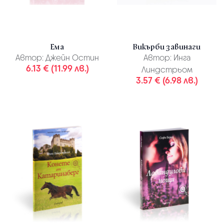
Ема
Викърби завинаги
Автор:
Джейн Остин
Автор:
Инга
6.13 € (11.99 лв.)
Линдстрьом
3.57 € (6.98 лв.)