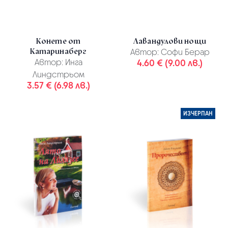
Конете от
Лавандулови нощи
Катаринаберг
Автор:
Софи Берар
Автор:
Инга
4.60 € (9.00 лв.)
Линдстрьом
3.57 € (6.98 лв.)
ИЗЧЕРПАН