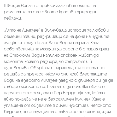
Швеция винаги е привличала любителите на
романтиката със своите красиви природни
пейзажи.
„Лято на Лилязее“ е вълнуваща история за любов и
семейни тайни, разкриващи се на фона на чудните
гледки от тази красива северна страна. Хана -
собственичка на магазин за сирене в стария град
на Стокхолм, води напълно спокоен живот до
момента, когато разбира, че съпругът ѝ ѝ
изневерява. Объркана и наранена, тя спонтанно
решава да прекара няколко дни край блестящите
води на езерото Лилязее заедно с дъщеря си, за да
събере мислите си. Планът й за почивка обаче е
нарушен от срещата с Пер Норденфелт, който
явно показва, че не е безразличен към нея. Хана е
уплашена от обзелите я силни чувства и неясното
бъдеще, но ситуацията става още по-сложна, щом