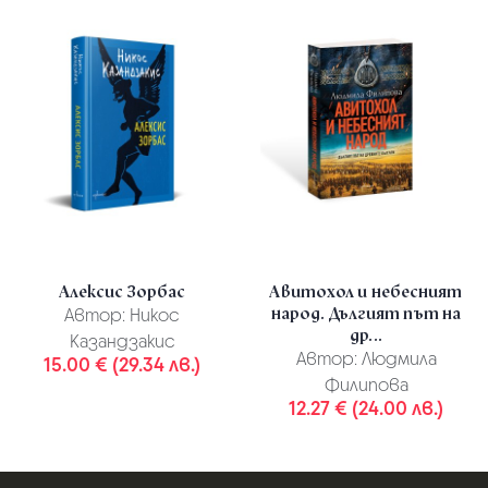
Алексис Зорбас
Авитохол и небесният
народ. Дългият път на
Автор:
Никос
др...
Казандзакис
Автор:
Людмила
15.00 € (29.34 лв.)
Филипова
12.27 € (24.00 лв.)