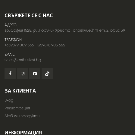
СВЪРЖЕТЕ СЕ С НАС
АДРЕС:
гр. София 1528, ул. „Поручик Христо Топракчиев“ 11, ет. 2, офис 39
ТЕЛЕФОН:
+359879 009 566
,
+359878 903 665
EMAIL:
sales@enthusiast.bg
ЗА КЛИЕНТА
Вход
Регистрация
Любими продукти
ИНФОРМАЦИЯ