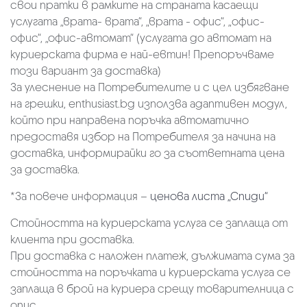
свои пратки в рамките на страната касаещи
услугата „врата- врата“, „врата - офис“, „oфис-
офис“, „офис-автомат“ (услугата до автомат на
куриерската фирма е най-евтин! Препоръчваме
този вариант за доставка)
За улеснение на Потребителите и с цел избягване
на грешки, enthusiast.bg използва адаптивен модул,
който при направена поръчка автоматично
предоставя избор на Потребителя за начина на
доставка, информирайки го за съответната цена
за доставка.
*За повече информация –
ценова листа „Спиди“
Стойността на куриерската услуга се заплаща от
клиента при доставка.
При доставка с наложен платеж, дължимата сума за
стойността на поръчката и куриерската услуга се
заплаща в брой на куриера срещу товарителница с
опис.