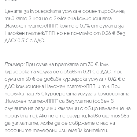
Цената за куриерската услуга е ориентировъчна,
тъй като в нея не е включена комисионната
„Наложен платеж/ППП“, която е 0.7% от сумата за
Наложен платеж/ППП, но не по-малко от 0.26 € без
ДДС/ 0.31€ с ДДС.
.
Пример:
При сума на пратката от 30 €. към
куриерската услуга се добавят 0.31 € с ДДС.; при
сума от 50 € се добавя куриерска услуга + 0.42 € с
ДДС комисионна Наложен платеж/ППП. и т.н. При
поръчки над 75 € куриерската услуга и комисионата
„Наложен платеж/ППП“ са безплатни (освен в
случаите на различни кампании с общо намаление на
продуктите). Ако не сте сигурни, какво ще трябва
да заплатите, може да се съвржете с нас на
посочните телефони или емейл контакти.