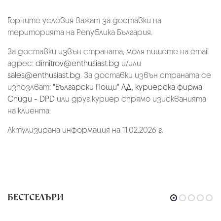
Горните условия важат за доставки на
територията на Република България.
За доставки извън страната, моля пишете на email
адрес:
dimitrov@enthusiast.bg
и/или
sales@enthusiast.bg
. За доставки извън страната се
изпозлват:
"Български Пощи" АД
,
куриерска фирма
Спиди - DPD
или друг куриер спрямо изискванията
на клиента.
Актулизирана информация на 11.02.2026 г.
БЕСТСЕЛЪРИ