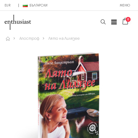
EUR
БЪЛГАРСКИ
МЕНЮ
0
Апостроф
Лято на Лилязее