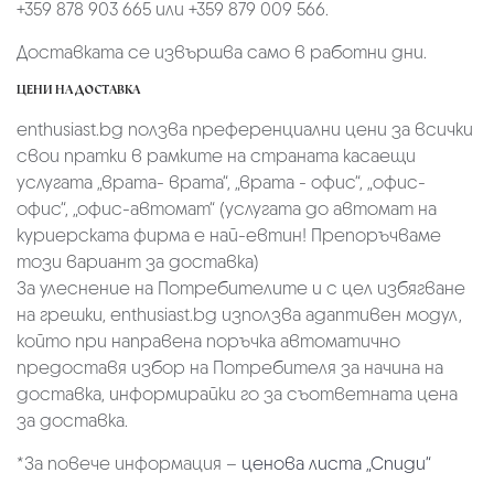
+359 878 903 665 или +359 879 009 566.
Доставката се извършва само в работни дни.
ЦЕНИ НА ДОСТАВКА
enthusiast.bg ползва преференциални цени за всички
свои пратки в рамките на страната касаещи
услугата „врата- врата“, „врата - офис“, „oфис-
офис“, „офис-автомат“ (услугата до автомат на
куриерската фирма е най-евтин! Препоръчваме
този вариант за доставка)
За улеснение на Потребителите и с цел избягване
на грешки, enthusiast.bg използва адаптивен модул,
който при направена поръчка автоматично
предоставя избор на Потребителя за начина на
доставка, информирайки го за съответната цена
за доставка.
*За повече информация –
ценова листа „Спиди“