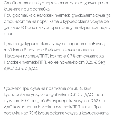
Стойността на куриерската услуга се заплаща от
клиента при доставка.
При доставка с наложен платеж, дължимата сума за
стойността на поръчката и куриерската услуга се
заплаща в брой на куриера срещу товарителница с
опис.
Цената за куриерската услуга е ориентировъчна,
тъй като в нея не е включена комисионната
„Наложен платеж/ППП“, която е 0.7% от сумата за
Наложен платеж/ППП, но не по-малко от 0.26 € без
ДДС/ 0.31€ с ДДС.
.
Пример:
При сума на пратката от 30 €. към
куриерската услуга се добавят 0.31 € с ДДС.; при
сума от 50 € се добавя куриерска услуга + 0.42 € с
ДДС комисионна Наложен платеж/ППП. и т.н. При
поръчки над 75 € куриерската услуга и комисионата