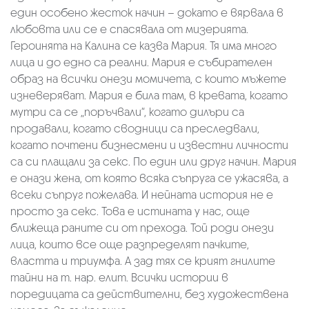
един особено жесток начин – докато е вярвала в
любовта или се е спасявала от мизерията.
Героинята на Калина се казва Мария. Тя има много
лица и до едно са реални. Мария е събирателен
образ на всички онези момичета, с които мъжете
изневеряват. Мария е била там, в кревата, когато
мутри са се „поръчвали“, когато дилъри са
продавали, когато сводници са преследвали,
когато почтени бизнесмени и известни личности
са си плащали за секс. По един или друг начин. Мария
е онази жена, от която всяка съпруга се ужасява, а
всеки съпруг пожелава. И нейната история не е
просто за секс. Това е истината у нас, още
ближеща раните си от прехода. Той роди онези
лица, които все още разпределят пачките,
властта и триумфа. А зад тях се крият гнилите
тайни на т. нар. елит. Всички истории в
поредицата са действителни, без художествена