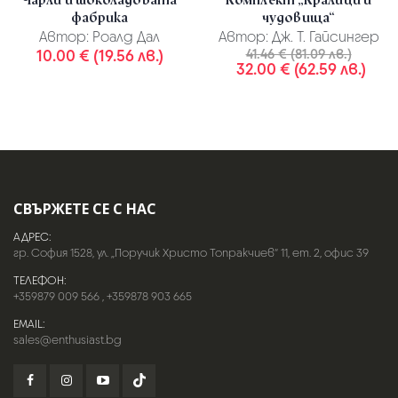
фабрика
чудовища“
Автор:
Роалд Дал
Автор:
Дж. Т. Гайсингер
10.00 € (19.56 лв.)
41.46 € (81.09 лв.)
32.00 € (62.59 лв.)
СВЪРЖЕТЕ СЕ С НАС
АДРЕС:
гр. София 1528, ул. „Поручик Христо Топракчиев“ 11, ет. 2, офис 39
ТЕЛЕФОН:
+359879 009 566
,
+359878 903 665
EMAIL:
sales@enthusiast.bg