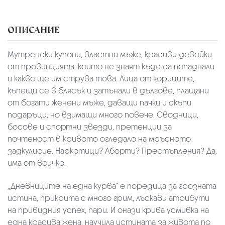
ОПИСАНИЕ
Мутренски купони, властни мъже, красиви девойки
от провинцията, които не знаят къде са попаднали
и какво ще им струва това. Лица от кориците,
къпещи се в блясък и затънали в дългове, плащани
от богати женени мъже, даващи пачки и скъпи
подаръци, но взимащи много повече. Сводници,
босове и спортни звезди, претенции за
почтеност в кривото огледало на мръсното
задкулисие. Наркотици? Аборти? Престъпления? Да,
има от всичко.
„Дневниците на една курва“ е поредица за грозната
истина, прикрита с много грим, лъскави атрибути
на привидния успех, пари. И онази крива усмивка на
една красива жена, научила истината за живота по