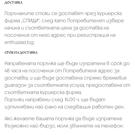
ДОСТАВКА
Поръчаните стоки се доставят чрез куриерскa
фирмa „СПИДИ“,
след като Потребителят избере
начина и съответната цена за доставка на
посочения от него адрес при регистрация на
enthusiast.bg.
СРОК НА ДОСТАВКА
Направената поръчка ще бъде изпратена в срок до
48 часа на посочения от Потребителя адрес за
доставка, и ще бъде доставена спрямо времевия
диапазон за съответната услуга, предоставена от
съответната куриерска фирма.
Поръчки направени след 14:00 ч. ще бъдат
изпълнявани най-рано на следващия работен ден.
Ако желаете вашата поръчка да бъде изпратена
възможно най-бързо, моля звъннете на телефон: