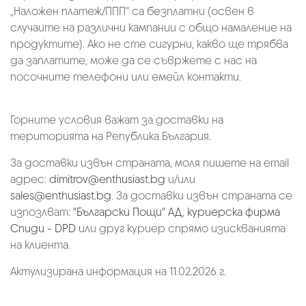
„Наложен платеж/ППП“ са безплатни (освен в
случаите на различни кампании с общо намаление на
продуктите). Ако не сте сигурни, какво ще трябва
да заплатите, може да се съвржете с нас на
посочните телефони или емейл контакти.
Горните условия важат за доставки на
територията на Република България.
За доставки извън страната, моля пишете на email
адрес:
dimitrov@enthusiast.bg
и/или
sales@enthusiast.bg
. За доставки извън страната се
изпозлват:
"Български Пощи" АД
,
куриерска фирма
Спиди - DPD
или друг куриер спрямо изискванията
на клиента.
Актулизирана информация на 11.02.2026 г.