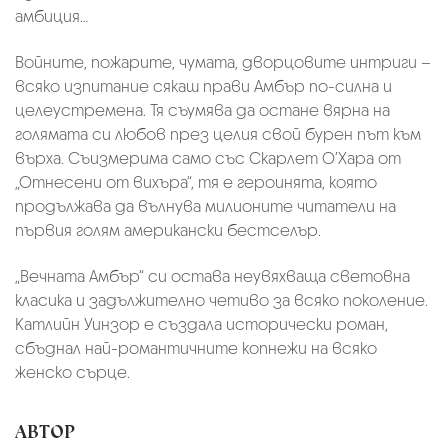
амбиция…
Войните, пожарите, чумата, дворцовите интриги –
всяко изпитание сякаш прави Амбър по-силна и
целеустремена. Тя съумява да остане вярна на
голямата си любов през целия свой бурен път към
върха. Съизмерима само със Скарлет О’Хара от
„Отнесени от вихъра“, тя е героинята, която
продължава да вълнува милионите читатели на
първия голям американски бестселър.
„Вечната Амбър“ си остава неувяхваща световна
класика и задължително четиво за всяко поколение.
Катлийн Уинзор е създала исторически роман,
сбъднал най-романтичните копнежи на всяко
женско сърце.
АВТОР