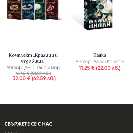
Комплект „Кралици и
Паяка
чудовища“
Автор:
Ларш Кеплер
Автор:
Дж. Т. Гайсингер
11.25 € (22.00 лв.)
41.46 € (81.09 лв.)
32.00 € (62.59 лв.)
СВЪРЖЕТЕ СЕ С НАС