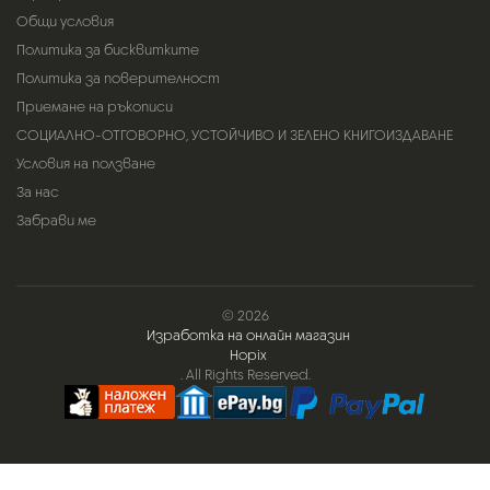
Общи условия
Политика за бисквитките
Политика за поверителност
Приемане на ръкописи
СОЦИАЛНО-ОТГОВОРНО, УСТОЙЧИВО И ЗЕЛЕНО КНИГОИЗДАВАНЕ
Условия на ползване
За нас
Забрави ме
© 2026
Изработка на онлайн магазин
Hopix
. All Rights Reserved.