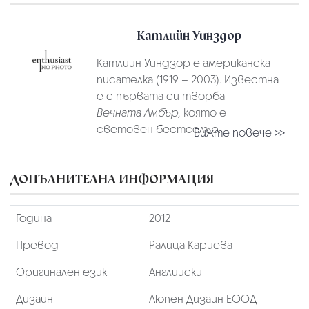
Катлийн Уинздор
Катлийн Уиндзор е американска
писателка (1919 – 2003). Известна
е с първата си творба –
Вечната Амбър,
която е
световен бестселър.
Вижте повече >>
ДОПЪЛНИТЕЛНА ИНФОРМАЦИЯ
Година
2012
Превод
Ралица Кариева
Оригинален език
Английски
Дизайн
Люпен Дизайн ЕООД