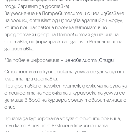
този вариант за доставка)
За улеснение на Потребителите и с цел избягване
на грешки, enthusiast.bg използва адаптивен модул,
който при направена поръчка автоматично
предоставя избор на Потребителя за начина на
доставка, информирайки го за съответната цена
за доставка.
*За повече информация –
ценова листа „Спиди“
Стойността на куриерската услуга се заплаща от
клиента при доставка.
При доставка с наложен платеж, дължимата сума за
стойността на поръчката и куриерската услуга се
заплаща в брой на куриера срещу товарителница с
опис.
Цената за куриерската услуга е ориентировъчна,
тъй като в нея не е включена комисионната