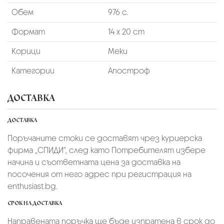
Обем
976 с.
Формат
14 х 20 cm
Корици
Меки
Категории
Апостроф
ДОСТАВКА
ДОСТАВКА
Поръчаните стоки се доставят чрез куриерскa
фирмa „СПИДИ“,
след като Потребителят избере
начина и съответната цена за доставка на
посочения от него адрес при регистрация на
enthusiast.bg.
СРОК НА ДОСТАВКА
Направената поръчка ще бъде изпратена в срок до