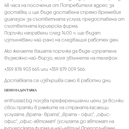
48 часа на посочения от Потребителя адрес за
доставка, и ще бъде доставена спрямо времевия
диапазон за съответната услуга, предоставена от
съответната куриерска фирма.
Поръчки направени след 14:00 ч. ще бъдат
изпълнявани най-рано на следващия работен ден.
Ако желаете вашата поръчка да бъде изпратена
възможно най-бързо, моля звъннете на телефон:
+359 878 903 665 или +359 879 009 566.
Доставката се извършва само в работни дни.
ЦЕНИ НА ДОСТАВКА
enthusiast.bg ползва преференциални цени за всички
свои пратки в рамките на страната касаещи
услугата „врата- врата“, „врата - офис“, „oфис-
офис“, „офис-автомат“ (услугата до автомат на
куриерската фирма е най-евтин! Препоръчваме