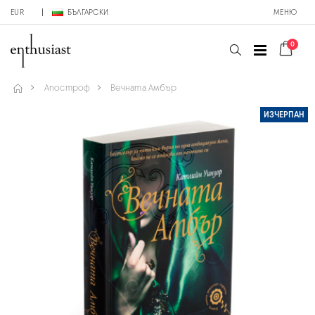
EUR
БЪЛГАРСКИ
МЕНЮ
0
Апостроф
Вечната Амбър
ИЗЧЕРПАН