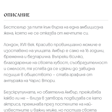
ОПИСАНИЕ
Бестселър за пътя към върха на една амбициозна
жена, която не се отказва от мечтите си.
Лондон, XVII век. Красиво провинциално момиче е
изоставено на улицата. Амбър е само на 16 години,
бременна и безпарична. Въпреки всичко,
благодарение на своята хубост, съобразителност
и смелост, тя успява да се изкачи до завидна
позиция в обществото – става графиня от
антуража на Чарлс Втори.
Безскрупулната, но обаятелна Амбър, преживява
какво ли не – влиза в затвора, подвизава се като
актриса, преминава през постелите на най-
известните и важни мъже, но постига своята