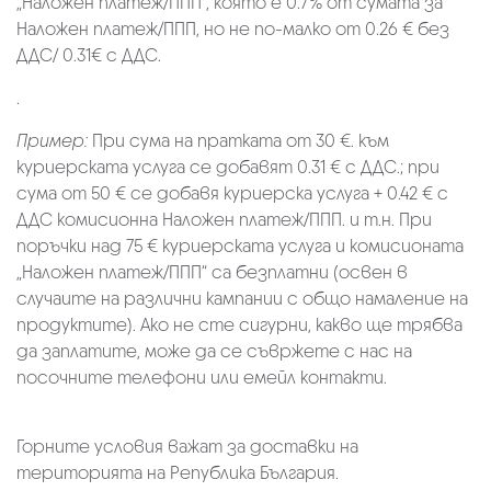
„Наложен платеж/ППП“, която е 0.7% от сумата за
Наложен платеж/ППП, но не по-малко от 0.26 € без
ДДС/ 0.31€ с ДДС.
.
Пример:
При сума на пратката от 30 €. към
куриерската услуга се добавят 0.31 € с ДДС.; при
сума от 50 € се добавя куриерска услуга + 0.42 € с
ДДС комисионна Наложен платеж/ППП. и т.н. При
поръчки над 75 € куриерската услуга и комисионата
„Наложен платеж/ППП“ са безплатни (освен в
случаите на различни кампании с общо намаление на
продуктите). Ако не сте сигурни, какво ще трябва
да заплатите, може да се съвржете с нас на
посочните телефони или емейл контакти.
Горните условия важат за доставки на
територията на Република България.