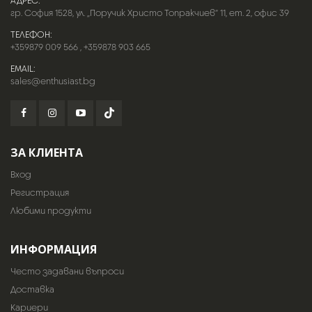
АДРЕС:
гр. София 1528, ул. „Поручик Христо Топракчиев“ 11, ет. 2, офис 39
ТЕЛЕФОН:
+359879 009 566
,
+359878 903 665
EMAIL:
sales@enthusiast.bg
ЗА КЛИЕНТА
Вход
Регистрация
Любими продукти
ИНФОРМАЦИЯ
Често задавани въпроси
Доставка
Кариери