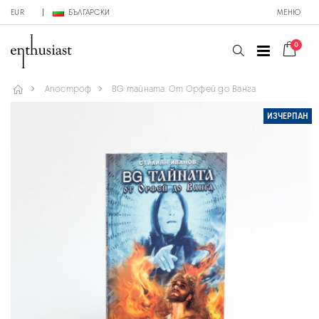
EUR
БЪЛГАРСКИ
МЕНЮ
0
Апостроф
BG тайната. От Орфей до Ванга
ИЗЧЕРПАН