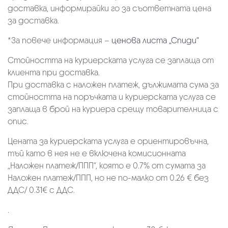
доставка, информирайки го за съответната цена
за доставка.
*За повече информация –
ценова листа „Спиди“
Стойността на куриерската услуга се заплаща от
клиента при доставка.
При доставка с наложен платеж, дължимата сума за
стойността на поръчката и куриерската услуга се
заплаща в брой на куриера срещу товарителница с
опис.
Цената за куриерската услуга е ориентировъчна,
тъй като в нея не е включена комисионната
„Наложен платеж/ППП“, която е 0.7% от сумата за
Наложен платеж/ППП, но не по-малко от 0.26 € без
ДДС/ 0.31€ с ДДС.
.