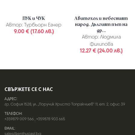
ПУК и ЧУК
Авитохол и небесният
народ. Дългият път на
Автор:
Турбьорн Егнер
др...
9.00 € (17.60 лв.)
Автор:
Людмила
Филипова
12.27 € (24.00 лв.)
СВЪРЖЕТЕ СЕ С НАС
АДРЕС:
гр. София 1528, ул. „Поручик Христо Топракчиев“ 11, ет. 2, офис 39
ТЕЛЕФОН:
+359879 009 566
,
+359878 903 665
EMAIL:
sales@enthusiast.bg