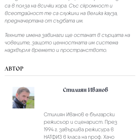
са в полза на всички хора. Със скромност и
всеотдайност те са служили на велика кауза,
предначертана от съдбата им.
Техните имена завинаги ще останат в сърцата на
човеците, защото ценностната им система
надхвърля времето и пространството.
АВТОР
Стилиян Иванов
Стилиян Иванов е български
режисьор и сценарист. През
1994 г. завършва режисура в
НАТФИЗ в класа на проф. Хачо