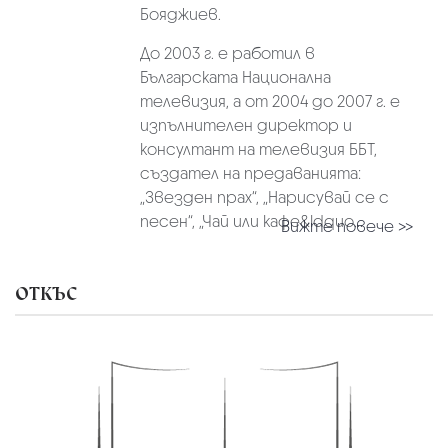
Бояджиев.
До 2003 г. е работил в
Българската Национална
телевизия, а от 2004 до 2007 г. е
изпълнителен директор и
консултант на телевизия ББТ,
създател на предаванията:
„Звезден прах“, „Нарисувай се с
песен“, „Чай или кафе&ldquo...
Вижте повече >>
ОТКЪС