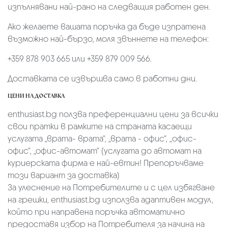
изпълнявани най-рано на следващия работен ден.
Ако желаете вашата поръчка да бъде изпратена
възможно най-бързо, моля звъннете на телефон:
+359 878 903 665 или +359 879 009 566.
Доставката се извършва само в работни дни.
ЦЕНИ НА ДОСТАВКА
enthusiast.bg ползва преференциални цени за всички
свои пратки в рамките на страната касаещи
услугата „врата- врата“, „врата - офис“, „oфис-
офис“, „офис-автомат“ (услугата до автомат на
куриерската фирма е най-евтин! Препоръчваме
този вариант за доставка)
За улеснение на Потребителите и с цел избягване
на грешки, enthusiast.bg използва адаптивен модул,
който при направена поръчка автоматично
предоставя избор на Потребителя за начина на