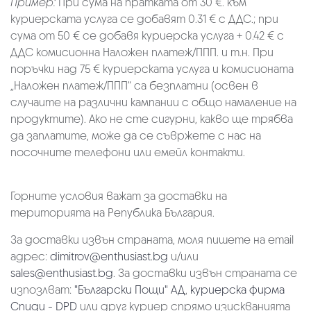
Пример:
При сума на пратката от 30 €. към
куриерската услуга се добавят 0.31 € с ДДС.; при
сума от 50 € се добавя куриерска услуга + 0.42 € с
ДДС комисионна Наложен платеж/ППП. и т.н. При
поръчки над 75 € куриерската услуга и комисионата
„Наложен платеж/ППП“ са безплатни (освен в
случаите на различни кампании с общо намаление на
продуктите). Ако не сте сигурни, какво ще трябва
да заплатите, може да се съвржете с нас на
посочните телефони или емейл контакти.
Горните условия важат за доставки на
територията на Република България.
За доставки извън страната, моля пишете на email
адрес:
dimitrov@enthusiast.bg
и/или
sales@enthusiast.bg
. За доставки извън страната се
изпозлват:
"Български Пощи" АД
,
куриерска фирма
Спиди - DPD
или друг куриер спрямо изискванията