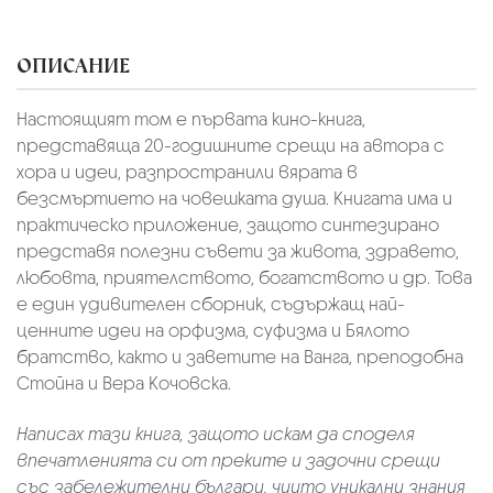
ОПИСАНИЕ
Настоящият том е първата кино-книга,
представяща 20-годишните срещи на автора с
хора и идеи, разпространили вярата в
безсмъртието на човешката душа. Книгата има и
практическо приложение, защото синтезирано
представя полезни съвети за живота, здравето,
любовта, приятелството, богатството и др. Това
е един удивителен сборник, съдържащ най-
ценните идеи на орфизма, суфизма и Бялото
братство, както и заветите на Ванга, преподобна
Стойна и Вера Кочовска.
Написах тази книга, защото искам да споделя
впечатленията си от преките и задочни срещи
със забележителни българи, чиито уникални знания