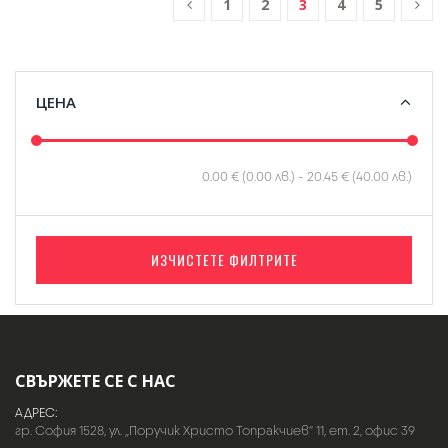
1
2
3
4
5
ЦЕНА
0.00 € (0.00 лв.)
-
20.45 € (40.00 лв.)
ИЗЧИСТЕТЕ ФИЛТРИТЕ
СВЪРЖЕТЕ СЕ С НАС
АДРЕС:
гр. София 1528, ул. „Поручик Христо Топракчиев“ 11, ет. 2, офис 39