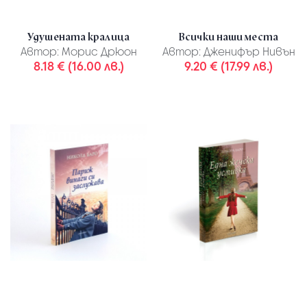
Удушената кралица
Всички наши места
Автор:
Морис Дрюон
Автор:
Дженифър Нивън
8.18 € (16.00 лв.)
9.20 € (17.99 лв.)