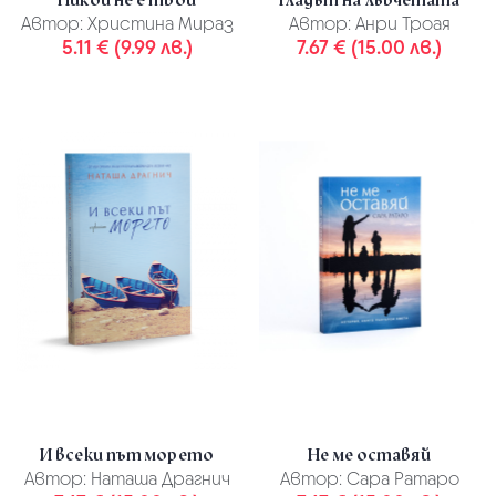
Автор:
Христина Мираз
Автор:
Анри Троая
5.11 € (9.99 лв.)
7.67 € (15.00 лв.)
И всеки път морето
Не ме оставяй
Автор:
Наташа Драгнич
Автор:
Сара Ратаро