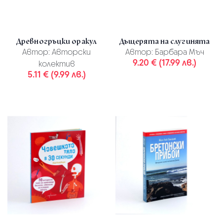
Древногръцки оракул
Дъщерята на слугинята
Автор:
Авторски
Автор:
Барбара Мъч
9.20 € (17.99 лв.)
колектив
5.11 € (9.99 лв.)