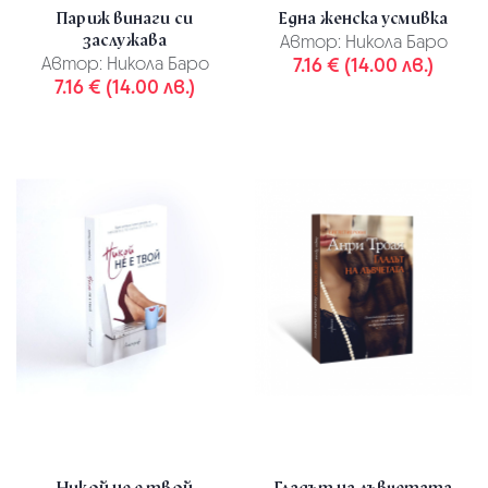
Париж винаги си
Една женска усмивка
заслужава
Автор:
Никола Баро
Автор:
Никола Баро
7.16 € (14.00 лв.)
7.16 € (14.00 лв.)
Никой не е твой
Гладът на лъвчетата