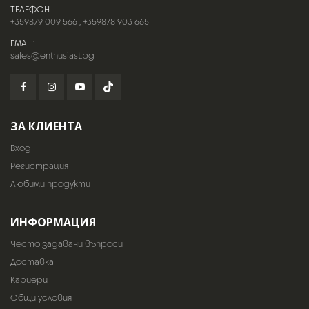
ТЕЛЕФОН:
+359879 009 566
,
+359878 903 665
EMAIL:
sales@enthusiast.bg
ЗА КЛИЕНТА
Вход
Регистрация
Любими продукти
ИНФОРМАЦИЯ
Често задавани въпроси
Доставка
Кариери
Общи условия