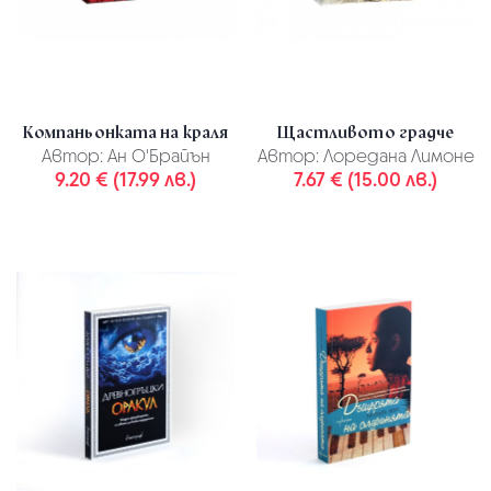
Компаньонката на краля
Щастливото градче
Автор:
Ан О'Брайън
Автор:
Лоредана Лимоне
9.20 € (17.99 лв.)
7.67 € (15.00 лв.)