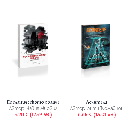
Посланическото градче
Лечителя
Автор:
Чайна Миевил
Автор:
Анти Туомайнен
9.20 € (17.99 лв.)
6.65 € (13.01 лв.)