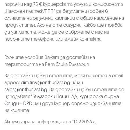
поръчки над 75 € куриерската услуга и комисионата
„Наложен платеж/ППП“ са безплатни (освен в
случаите на различни кампании с общо намаление на
продуктите). Ако не сте сигурни, какво ще трябва
да заплатите, може да се съвржете с нас на
посочните телефони или емейл контакти.
Горните условия важат за доставки на
територията на Република България.
За доставки извън страната, моля пишете на email
адрес:
dimitrov@enthusiast.bg
и/или
sales@enthusiast.bg
. За доставки извън страната се
изпозлват:
"Български Пощи" АД
,
куриерска фирма
Спиди - DPD
или друг куриер спрямо изискванията
на клиента.
Актулизирана информация на 11.02.2026 г.