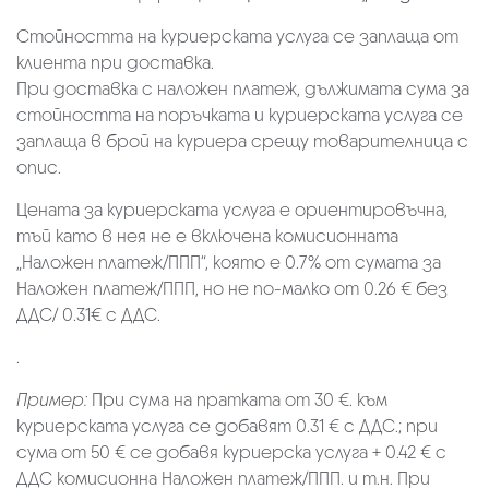
Стойността на куриерската услуга се заплаща от
клиента при доставка.
При доставка с наложен платеж, дължимата сума за
стойността на поръчката и куриерската услуга се
заплаща в брой на куриера срещу товарителница с
опис.
Цената за куриерската услуга е ориентировъчна,
тъй като в нея не е включена комисионната
„Наложен платеж/ППП“, която е 0.7% от сумата за
Наложен платеж/ППП, но не по-малко от 0.26 € без
ДДС/ 0.31€ с ДДС.
.
Пример:
При сума на пратката от 30 €. към
куриерската услуга се добавят 0.31 € с ДДС.; при
сума от 50 € се добавя куриерска услуга + 0.42 € с
ДДС комисионна Наложен платеж/ППП. и т.н. При