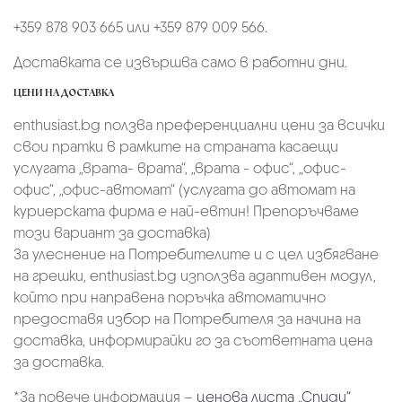
+359 878 903 665 или +359 879 009 566.
Доставката се извършва само в работни дни.
ЦЕНИ НА ДОСТАВКА
enthusiast.bg ползва преференциални цени за всички
свои пратки в рамките на страната касаещи
услугата „врата- врата“, „врата - офис“, „oфис-
офис“, „офис-автомат“ (услугата до автомат на
куриерската фирма е най-евтин! Препоръчваме
този вариант за доставка)
За улеснение на Потребителите и с цел избягване
на грешки, enthusiast.bg използва адаптивен модул,
който при направена поръчка автоматично
предоставя избор на Потребителя за начина на
доставка, информирайки го за съответната цена
за доставка.
*За повече информация –
ценова листа „Спиди“