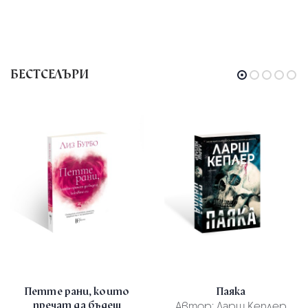
БЕСТСЕЛЪРИ
Петте рани, които
Паяка
пречат да бъдеш
Автор:
Ларш Кеплер