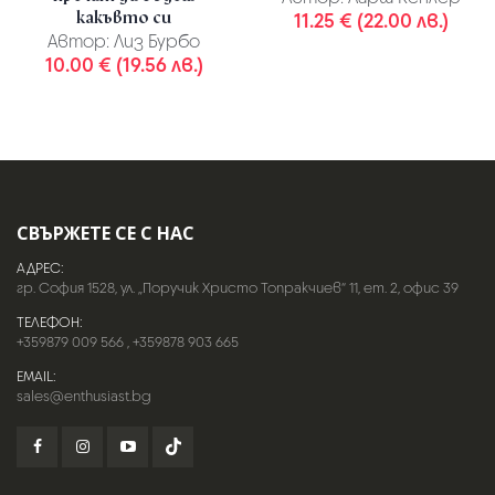
какъвто си
11.25 € (22.00 лв.)
Автор:
Лиз Бурбо
10.00 € (19.56 лв.)
СВЪРЖЕТЕ СЕ С НАС
АДРЕС:
гр. София 1528, ул. „Поручик Христо Топракчиев“ 11, ет. 2, офис 39
ТЕЛЕФОН:
+359879 009 566
,
+359878 903 665
EMAIL:
sales@enthusiast.bg