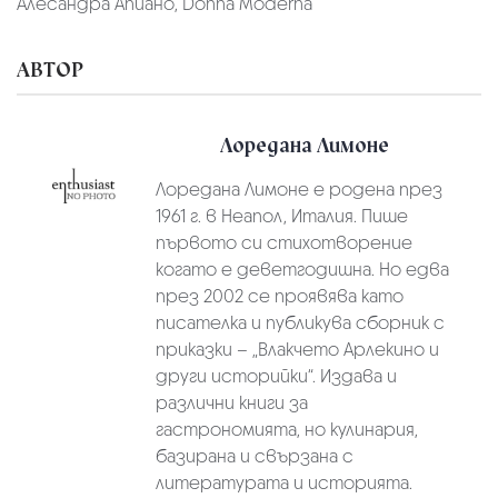
Алесандра Апиано, Donna Moderna
АВТОР
Лоредана Лимоне
Лоредана Лимоне е родена през
1961 г. в Неапол, Италия. Пише
първото си стихотворение
когато е деветгодишна. Но едва
през 2002 се проявява като
писателка и публикува сборник с
приказки – „Влакчето Арлекино и
други историйки“. Издава и
различни книги за
гастрономията, но кулинария,
базирана и свързана с
литературата и историята.