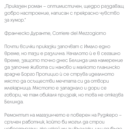
„Приказен роман – оптимистичен, щедро раздаващ
добро настроение, написан с прекрасно чувство
за хумор.“
Франческо Дуранте, Corriere del Mezzogiorno
Почти всички приказки започват с Имало едно
време, но тази е различна. Началото ѝ е в сегашно
време, защото точно днес Белинда има намерение
да започне живота си наново и малкото планинско
градче Борго Пропицио ѝ се струва идеалното
място да осъществи мечтата си да отвори
млекарница. Мястото е западнало и дори се
говори, че там обикаля призрак, но това не отказва
Белинда.
Ремонтът на магазинчето е поверен на Руджеро –
сръчен работник, който би могъл да строи
небостъргачи, ако някой му ги възложи, или да бъде