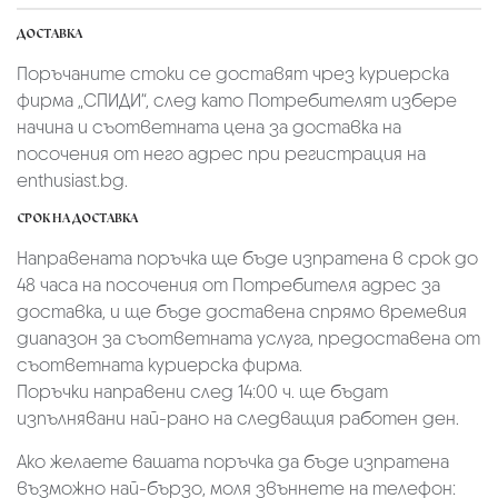
ДОСТАВКА
Поръчаните стоки се доставят чрез куриерскa
фирмa „СПИДИ“,
след като Потребителят избере
начина и съответната цена за доставка на
посочения от него адрес при регистрация на
enthusiast.bg.
СРОК НА ДОСТАВКА
Направената поръчка ще бъде изпратена в срок до
48 часа на посочения от Потребителя адрес за
доставка, и ще бъде доставена спрямо времевия
диапазон за съответната услуга, предоставена от
съответната куриерска фирма.
Поръчки направени след 14:00 ч. ще бъдат
изпълнявани най-рано на следващия работен ден.
Ако желаете вашата поръчка да бъде изпратена
възможно най-бързо, моля звъннете на телефон: