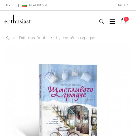
EUR
БЪЛГАРСКИ
МЕНЮ
0
Enthusiast Books
Щастливото градче