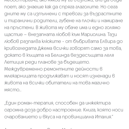
поет, ако знаеше как да спряга глаголите. Но сега
дните му са изпълнени с тревоги за възрастните
и тиранични родители, губене на плочки и намиране
на пръстени. В живота му обаче има и едно голямо
щастие – внезапната любов към Мариолина. Тази
любов разпалва клюките - от бъбривата Елвира до
кривогледата Джема всички говорят само за това,
докато в къщата на Белинда вездесъщата леля
Летиция реди планове за бъдещето.
Междувременно ремонтните дейности в
млекарницата продължават и носят изненади в
живота на всички обитатели на това магично
място…
„Един роман-терапия, способен да инжектира
огромна доза добро настроение. Книга, която носи
очарованието и вкуса на провинциална Италия.“