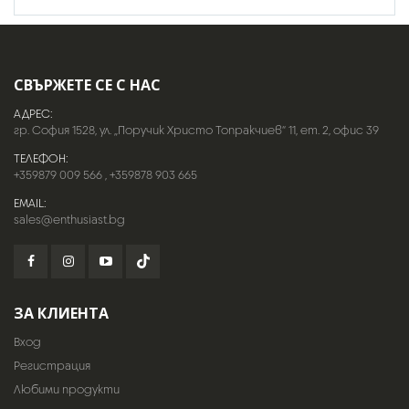
СВЪРЖЕТЕ СЕ С НАС
АДРЕС:
гр. София 1528, ул. „Поручик Христо Топракчиев“ 11, ет. 2, офис 39
ТЕЛЕФОН:
+359879 009 566
,
+359878 903 665
EMAIL:
sales@enthusiast.bg
ЗА КЛИЕНТА
Вход
Регистрация
Любими продукти