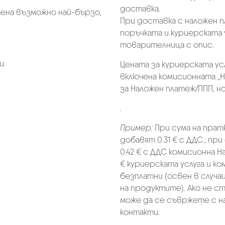
доставка.
ена възможно най-бързо,
При доставка с наложен 
поръчката и куриерската 
товарителница с опис.
и.
Цената за куриерската ус
включена комисионната „Н
за Наложен платеж/ППП, но 
.
Пример:
При сума на прат
добавят 0.31 € с ДДС.; при
0.42 € с ДДС комисионна Н
€ куриерската услуга и к
безплатни (освен в случа
на продуктите). Ако не с
може да се съвржете с н
контакти.