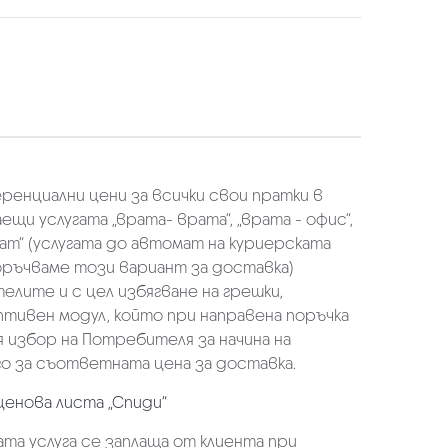
еренциални цени за всички свои пратки в
щи услугата „врата- врата“, „врата - офис“,
ат“ (услугата до автомат на куриерската
оръчваме този вариант за доставка)
елите и с цел избягване на грешки,
аптивен модул, който при направена поръчка
избор на Потребителя за начина на
о за съответната цена за доставка.
ценова листа „Спиди“
та услуга се заплаща от клиента при