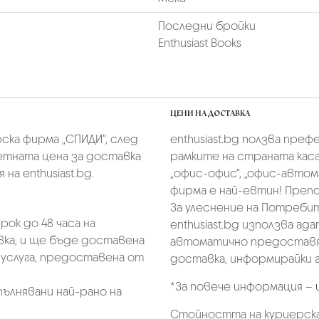
Последни бройки
Enthusiast Books
ЦЕНИ НА ДОСТАВКА
скa фирмa „СПИДИ“,
след
enthusiast.bg ползва преф
тната цена за доставка
рамките на страната касае
на enthusiast.bg.
„oфис-офис“, „офис-автом
фирма е най-евтин! Преп
За улеснение на Потребит
ок до 48 часа на
enthusiast.bg използва ад
ка, и ще бъде доставена
автоматично предоставя 
услуга, предоставена от
доставка, информирайки г
*За повече информация –
пълнявани най-рано на
Стойността на куриерска