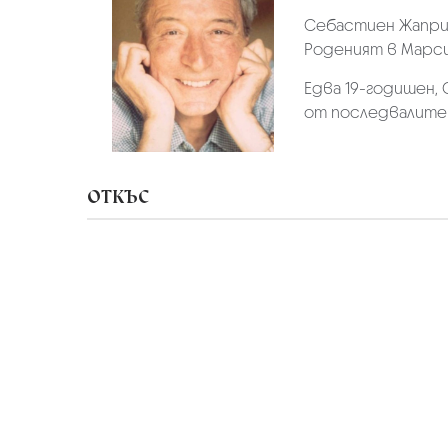
Себастиен Жаприз
Роденият в Марси
Едва 19-годишен,
от последвалите 
ОТКЪС