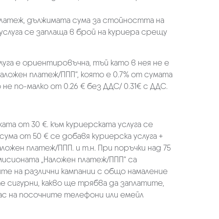
платеж, дължимата сума за стойността на
услуга се заплаща в брой на куриера срещу
луга е ориентировъчна, тъй като в нея не е
аложен платеж/ППП“, която е 0.7% от сумата
не по-малко от 0.26 € без ДДС/ 0.31€ с ДДС.
ката от 30 €. към куриерската услуга се
 сума от 50 € се добавя куриерска услуга +
аложен платеж/ППП. и т.н. При поръчки над 75
омисионата „Наложен платеж/ППП“ са
ите на различни кампании с общо намаление
те сигурни, какво ще трябва да заплатите,
ас на посочните телефони или емейл