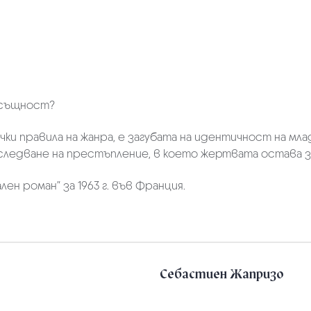
всъщност?
чки правила на жанра, е загубата на идентичност на мл
зследване на престъпление, в което жертвата остава з
ен роман” за 1963 г. във Франция.
Себастиен Жапризо