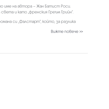
о име на автора – Жан Батист Роси.
света и като „френския Греъм Грийн”.
мана си „Фалстарт”, който, за разлика
Вижте повече >>