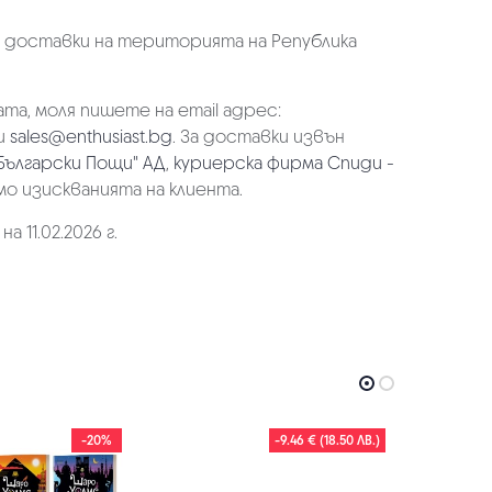
а доставки на територията на Република
та, моля пишете на email адрес:
и
sales@enthusiast.bg
. За доставки извън
Български Пощи" АД
,
куриерска фирма Спиди -
мо изискванията на клиента.
 11.02.2026 г.
-20%
-9.46 € (18.50 ЛВ.)