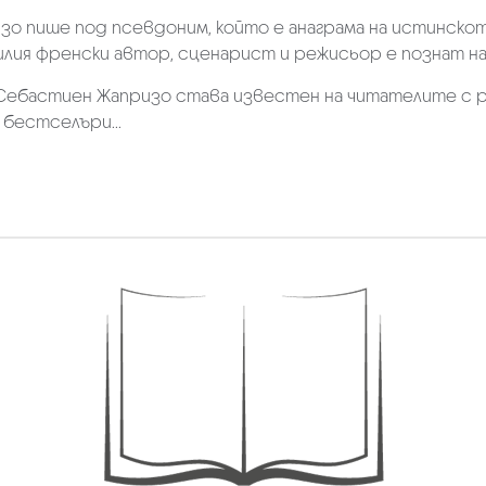
о пише под псевдоним, който е анаграма на истинскот
лия френски автор, сценарист и режисьор е познат на 
 Себастиен Жапризо става известен на читателите с ро
бестселъри...