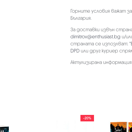
Горните условия важат з
България.
За доставки извън страна
dimitrov@enthusiast.bg
и/ил
страната се изпозлват:
"
DPD
или друг куриер спря
Актулизирана информация на
-20%