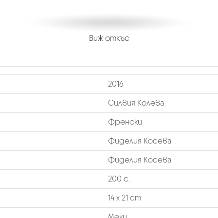
Виж откъс
2016
Силвия Колева
Френски
Фиделия Косева
Фиделия Косева
200 с.
14 х 21 cm
Меки