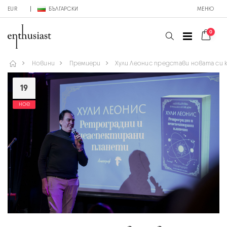
EUR
БЪЛГАРСКИ
МЕНЮ
0
Новини
Премиери
Хули Леонис представи новата си 
19
ное