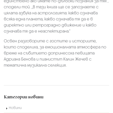
единствено ако имате по-дълбоки познания за тях“,
сподели той. „В тази книга ще се запознаете с
цялата азбука на астрологията: какво означава
всяка една планета, какво означава тя да е в
директно или ретроградно движение и какво
означава тя да е неаспектирана.“
Освен разговорите с гостите и историите,
които споделиха, за емоционалната атмосфера по
време на събитието допринесоха певицата
Адриана Бенова и пианистът Калин Жечев с
тематична музикална селекция.
Категории новини
Новини