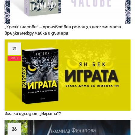
„Крехки часове“ – прочувствен роман за несломимата
връзка между майка и дъщеря
21
юли
Има ли изход от „Играта“?
26