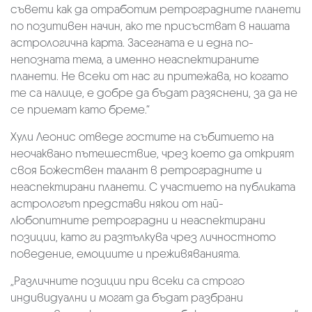
съвети как да отработим ретроградните планети
по позитивен начин, ако те присъстват в нашата
астрологична карта. Засегната е и една по-
непозната тема, а именно неаспектираните
планети. Не всеки от нас ги притежава, но когато
те са налице, е добре да бъдат разяснени, за да не
се приемат като бреме.“
Хули Леонис отведе гостите на събитието на
неочаквано пътешествие, чрез което да открият
своя Божествен талант в ретроградните и
неаспектирани планети. С участието на публиката
астрологът представи някои от най-
любопитните ретроградни и неаспектирани
позиции, като ги разтълкува чрез личностното
поведение, емоциите и преживяванията.
„Различните позиции при всеки са строго
индивидуални и могат да бъдат разбрани