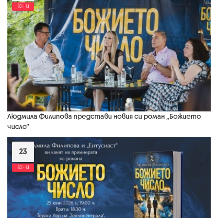
юни
Людмила Филипова представи новия си роман „Божието
число“
23
юни