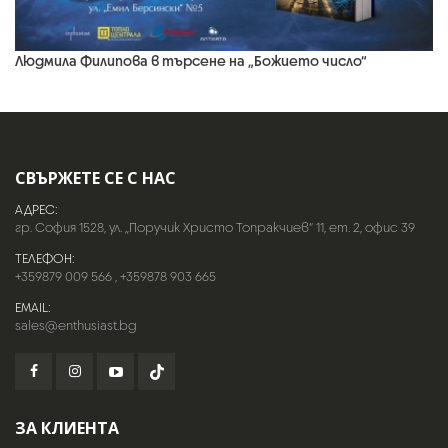
Людмила Филипова в търсене на „Божието число“
СВЪРЖЕТЕ СЕ С НАС
АДРЕС:
гр. София 1528, ул. „Поручик Христо Топракчиев“ 11, ет. 2, офис 39
ТЕЛЕФОН:
+359879 009 566
,
+359878 903 665
EMAIL:
sales@enthusiast.bg
ЗА КЛИЕНТА