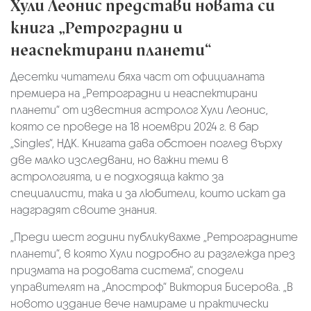
Хули Леонис представи новата си
книга „Ретроградни и
неаспектирани планети“
Десетки читатели бяха част от официалната
премиера на „Ретроградни и неаспектирани
планети“ от известния астролог Хули Леонис,
която се проведе на 18 ноември 2024 г. в бар
„Singles“, НДК. Книгата дава обстоен поглед върху
две малко изследвани, но важни теми в
астрологията, и е подходяща както за
специалисти, така и за любители, които искат да
надградят своите знания.
„Преди шест години публикувахме „Ретроградните
планети“, в която Хули подробно ги разглежда през
призмата на родовата система“, сподели
управителят на „Апостроф“ Виктория Бисерова. „В
новото издание вече намираме и практически