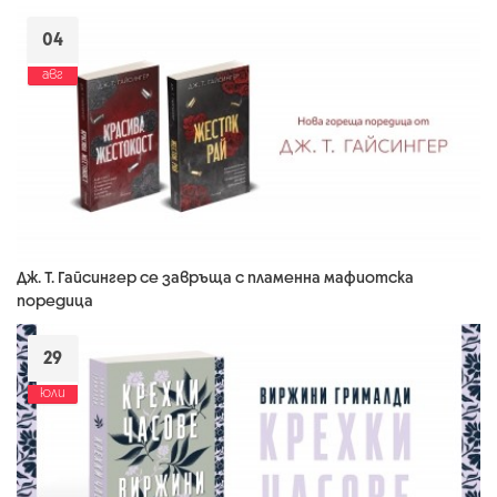
04
авг
Дж. Т. Гайсингер се завръща с пламенна мафиотска
поредица
29
юли