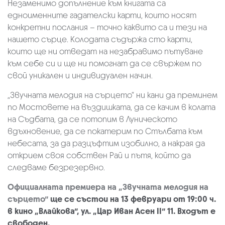
Незаменимо допълнение към книгата са
едноименните гадателски карти, които носят
конкретни послания – точно каквито са и тези на
нашето сърце. Колодата съдържа сто карти,
които ще ни отведат на незабравимо пътуване
към себе си и ще ни помогнат да се свържем по
свой уникален и индивидуален начин.
„Звучната мелодия на сърцето“ ни кани да преминем
по Мостовете на въздишката, да се качим в колата
на Съдбата, да се потопим в Луническото
вдъхновение, да се покатерим по Стълбата към
небесата, за да разцъфтим изобилно, а накрая да
открием своя собствен Рай и пътя, който да
следваме безрезервно.
Официалната премиера на „Звучната мелодия на
сърцето“
ще се състои на 13 февруари от 19:00 ч.
в кино „Влайкова“, ул. „Цар Иван Асен II“ 11. Входът е
свободен.