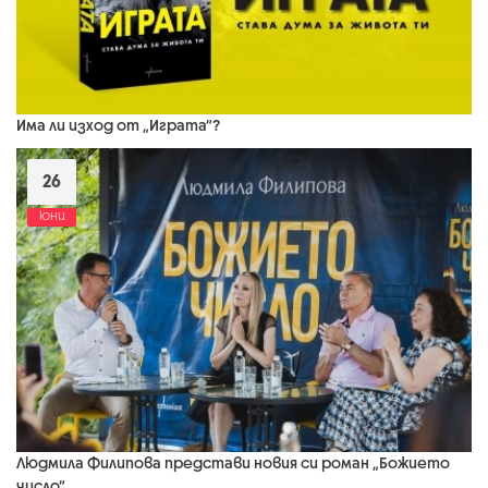
Има ли изход от „Играта“?
26
юни
Людмила Филипова представи новия си роман „Божието
число“