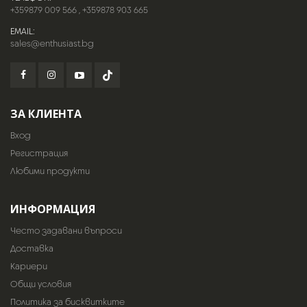
+359879 009 566
,
+359878 903 665
EMAIL:
sales@enthusiast.bg
ЗА КЛИЕНТА
Вход
Регистрация
Любими продукти
ИНФОРМАЦИЯ
Често задавани въпроси
Доставка
Кариери
Общи условия
Политика за бисквитките