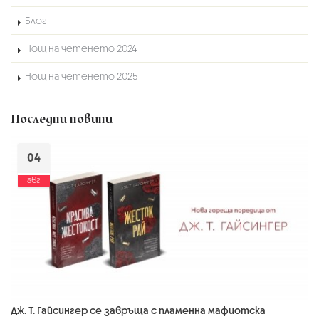
Блог
Нощ на четенето 2024
Нощ на четенето 2025
Последни новини
04
авг
Дж. Т. Гайсингер се завръща с пламенна мафиотска