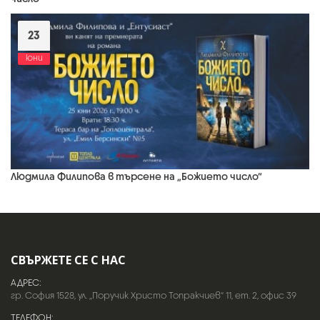
23
юни
Людмила Филипова в търсене на „Божието число“
СВЪРЖЕТЕ СЕ С НАС
АДРЕС:
гр. София 1528, ул. „Поручик Христо Топракчиев“ 11, ет. 2, офис 39
ТЕЛЕФОН: