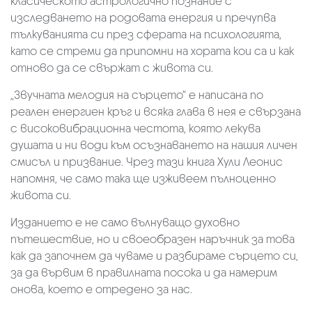
класическото астрологично познание с
изследването на родовата енергия и пречупва
тълкуванията си през сферата на психологията,
като се стреми да припомни на хората кои са и как
отново да се свържат с живота си.
„Звучната мелодия на сърцето“ е написана по
реален енергиен кръг и всяка глава в нея е свързана
с високовибрационна честота, която лекува
душата и ни води към осъзнаването на нашия личен
смисъл и призвание. Чрез тази книга Хули Леонис
напомня, че само така ще изживеем пълноценно
живота си.
Изданието е не само вълнуващо духовно
пътешествие, но и своеобразен наръчник за това
как да започнем да чуваме и разбираме сърцето си,
за да вървим в правилната посока и да намерим
онова, което е отредено за нас.