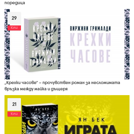
поредица
29
юли
„Крехки часове“ – прочувствен роман за несломимата
връзка между майка и дъщеря
21
юли