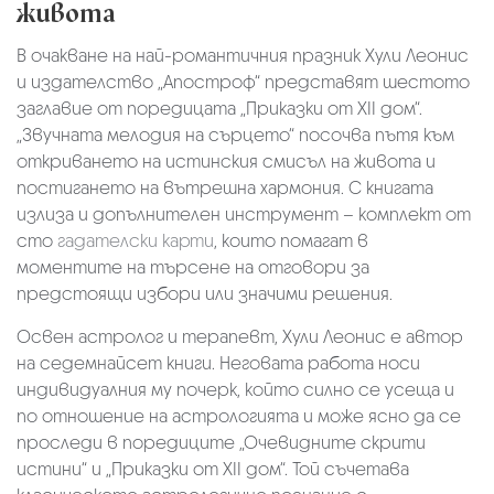
живота
В очакване на най-романтичния празник Хули Леонис
и издателство „Апостроф“ представят шестото
заглавие от поредицата „Приказки от XII дом“.
„Звучната мелодия на сърцето“ посочва пътя към
откриването на истинския смисъл на живота и
постигането на вътрешна хармония. С книгата
излиза и допълнителен инструмент – комплект от
сто
гадателски карти
, които помагат в
моментите на търсене на отговори за
предстоящи избори или значими решения.
Освен астролог и терапевт, Хули Леонис е автор
на седемнайсет книги. Неговата работа носи
индивидуалния му почерк, който силно се усеща и
по отношение на астрологията и може ясно да се
проследи в поредиците „Очевидните скрити
истини“ и „Приказки от XII дом“. Той съчетава