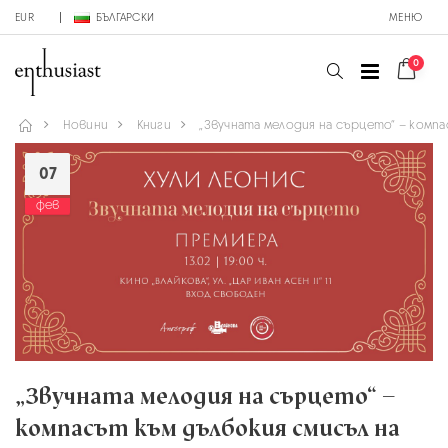
EUR
БЪЛГАРСКИ
МЕНЮ
0
Новини
Книги
„Звучната мелодия на сърцето“ – комп
07
фев
„Звучната мелодия на сърцето“ –
компасът към дълбокия смисъл на