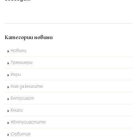
Категории новини
Новини
Премиери
Игри
Ние за книгите
Ентусиаст
Книги
#Ентусиастите
Събития