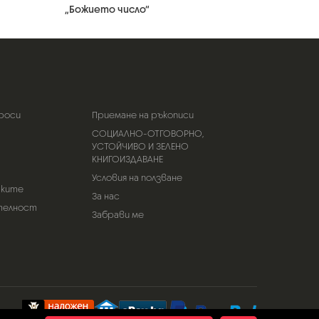
„Божието число“
роси
Приемане на ръкописи
СОЦИАЛНО-ОТГОВОРНО,
УСТОЙЧИВО И ЗЕЛЕНО
КНИГОИЗДАВАНЕ
Условия на ползване
тките
За нас
телност
Забрави ме