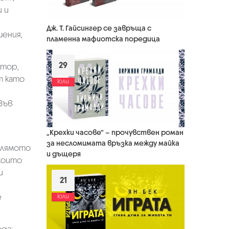
 и
Дж. Т. Гайсингер се завръща с
шения,
пламенна мафиотска поредица
29
ктор,
т като
юли
Във
„Крехки часове“ – прочувствен роман
за несломимата връзка между майка
олямото
и дъщеря
които
и
21
е
юли