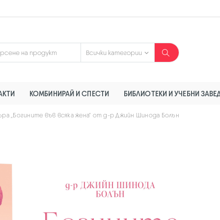
АКТИ
КОМБИНИРАЙ И СПЕСТИ
БИБЛИОТЕКИ И УЧЕБНИ ЗАВЕ
ра „Богините във всяка жена“ от д-р Джийн Шинода Болън