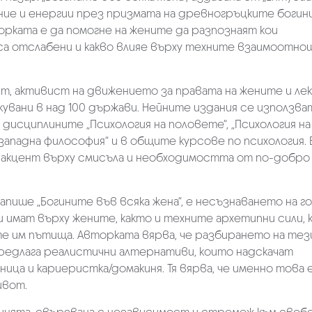
ие и енергии през призмата на древногръцките богини
орката е да помогне на жените да разпознаят кои
са отслабени и какво влияе върху техните взаимоотно
, активист на движението за правата на жените и ле
икувани в над 100 държави. Нейните издания се използва
дисциплините „Психология на половете“, „Психология на
и западна философия“ и в общите курсове по психология. 
 акцент върху смисъла и необходимостта от по-добро
пише „Богините във всяка жена“, е несъзнаването на г
имат върху жените, както и техните архетипни сили, 
е им пътища. Авторката вярва, че разбирането на тез
едлага реалистични алтернативи, които надскачат
ца и кариеристка/домакиня. Тя вярва, че именно това 
ивот.