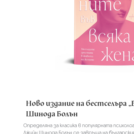
Ново издание на бестселъра „
Шинода Болън
Определяна за класика в популярната психоло
Джийн Шинода Болън се завръща на българския 