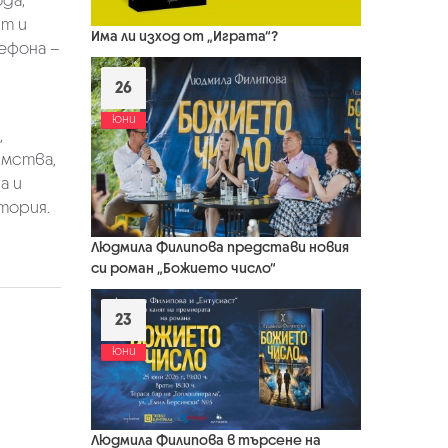
да;
т и
Има ли изход от „Играта“?
ефона –
26
юни
,
имства,
а и
тория.
Людмила Филипова представи новия
си роман „Божието число“
23
юни
Людмила Филипова в търсене на