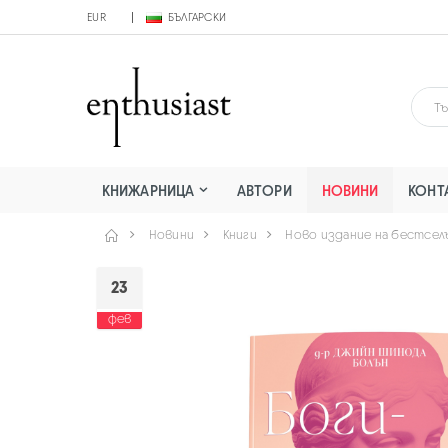
EUR
БЪЛГАРСКИ
КНИЖАРНИЦА
АВТОРИ
НОВИНИ
КОНТ
Новини
Книги
Ново издание на бестселъ
23
фев