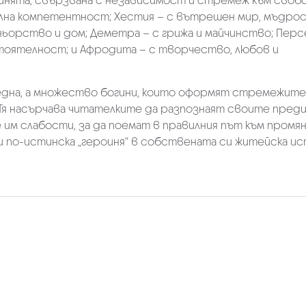
инята, свързвана с независимост и стремеж към свобо
лна компетентност; Хестия – с вътрешен мир, мъдрос
ньорство и дом; Деметра – с грижа и майчинство; Перс
оятелност; и Афродита – с творчество, любов и
е една, а множество богини, които оформят стремежите
Тя насърчава читателките да разпознаят своите пред
им слабости, за да поемат в правилния път към промян
и по-истинска „героиня“ в собствената си житейска ис