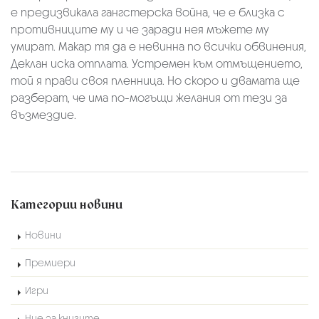
е предизвикала гангстерска война, че е близка с
противниците му и че заради нея мъжете му
умират. Макар тя да е невинна по всички обвинения,
Деклан иска отплата. Устремен към отмъщението,
той я прави своя пленница. Но скоро и двамата ще
разберат, че има по-могъщи желания от тези за
възмездие.
Категории новини
Новини
Премиери
Игри
Ние за книгите