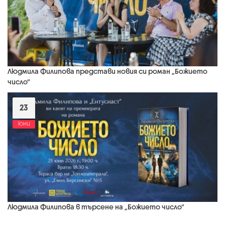
Людмила Филипова представи новия си роман „Божието
число“
23
юни
Людмила Филипова в търсене на „Божието число“