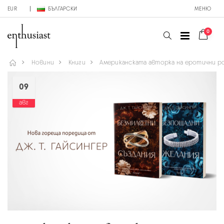
EUR
БЪЛГАРСКИ
МЕНЮ
0
Новини
Книги
Американската авторка на еротични ром
09
авг