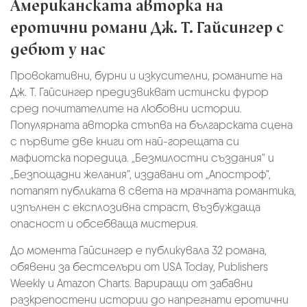
Американската авторка на
еротични романи Дж. Т. Гайсингер с
дебют у нас
Провокативни, бурни и изкусителни, романите на
Дж. Т. Гайсингер предизвикват истински фурор
сред почитателите на любовни истории.
Популярната авторка стъпва на българската сцена
с първите две книги от най-горещата си
мафиотска поредица. „Безмилостни създания“ и
„Безпощадни желания“, издавани от „Апостроф“,
потапят публиката в света на мрачната романтика,
изпълнен с експлозивна страст, възбуждаща
опасност и обсебваща мистерия.
До момента Гайсингер е публикувала 32 романа,
обявени за бестселъри от USA Today, Publishers
Weekly и Amazon Charts. Вариращи от забавни
разкрепостени истории до напрегнати еротични