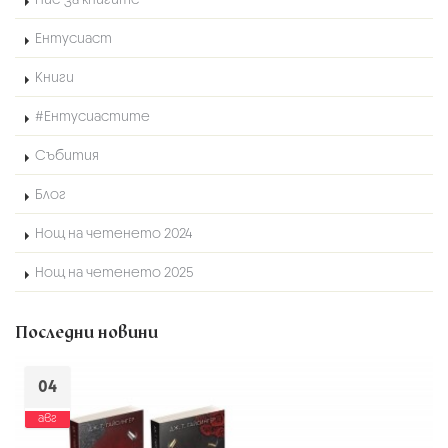
Ентусиаст
Книги
#Ентусиастите
Събития
Блог
Нощ на четенето 2024
Нощ на четенето 2025
Последни новини
04
авг