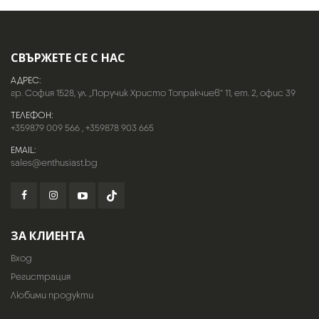
СВЪРЖЕТЕ СЕ С НАС
АДРЕС:
гр. София 1528, ул. „Поручик Христо Топракчиев“ 11, ет. 2, офис 39
ТЕЛЕФОН:
+359879 009 566
,
+359878 903 665
EMAIL:
sales@enthusiast.bg
ЗА КЛИЕНТА
Вход
Регистрация
Любими продукти