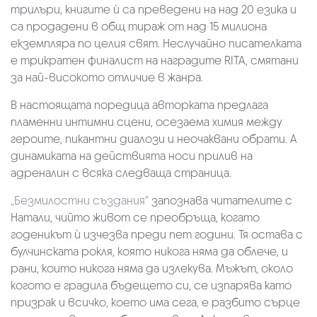
трилъри, книгите ѝ са преведени на над 20 езика и
са продадени в общ тираж от над 15 милиона
екземпляра по целия свят. Неслучайно писателката
е трикратен финалист на наградите RITA, смятани
за най-високото отличие в жанра.
В настоящата поредица авторката предлага
пламенни интимни сцени, осезаема химия между
героите, пикантни диалози и неочаквани обрати. А
динамиката на действията носи прилив на
адреналин с всяка следваща страница.
„Безмилостни създания“
запознава читателите с
Натали, чийто живот се преобръща, когато
годеникът ѝ изчезва преди пет години. Тя остава с
булчинската рокля, която никога няма да облече, и
рани, които никога няма да излекува. Мъжът, около
когото е градила бъдещето си, се изпарява като
призрак и всичко, което има сега, е разбито сърце