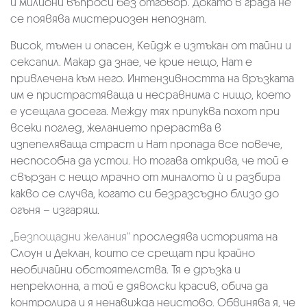
и милиони въпроси без отговор. Докато в града не
се появява мистериозен непознат.
Висок, тъмен и опасен, Кейдж е изтъкан от тайни и
сексапил. Макар да знае, че крие нещо, Нат е
привлечена към него. Интензивността на връзката
им е пристрастяваща и несравнима с нищо, което
е усещала досега. Между тях припуква похот при
всеки поглед, желанието прераства в
изпепеляваща страст и Нат пропада все повече,
неспособна да устои. Но тогава открива, че той е
свързан с нещо мрачно от миналото ѝ и разбира
какво се случва, когато си безразсъдно близо до
огъня – изгаряш.
„Безпощадни желания“
проследява историята на
Слоун и Деклан, които се срещат при крайно
необичайни обстоятелства. Тя е дръзка и
непреклонна, а той е дяволски красив, обича да
контролира и я ненавижда неистово. Обвинява я, че