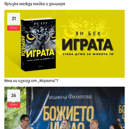
връзка между майка и дъщеря
21
юли
Има ли изход от „Играта“?
26
юни