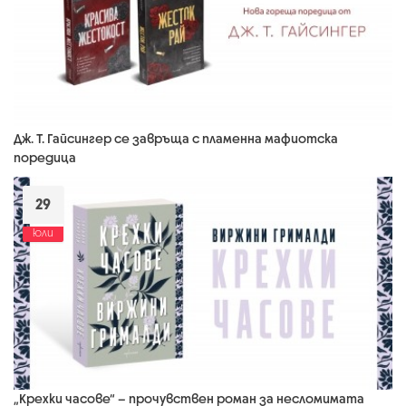
Дж. Т. Гайсингер се завръща с пламенна мафиотска
поредица
29
юли
„Крехки часове“ – прочувствен роман за несломимата