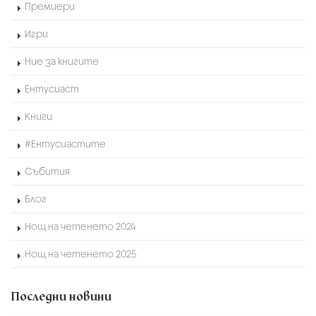
Премиери
Игри
Ние за книгите
Ентусиаст
Книги
#Ентусиастите
Събития
Блог
Нощ на четенето 2024
Нощ на четенето 2025
Последни новини