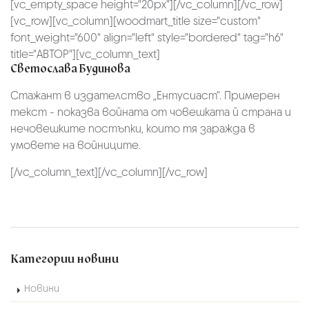
[vc_empty_space height="20px"][/vc_column][/vc_row]
[vc_row][vc_column][woodmart_title size="custom"
font_weight="600" align="left" style="bordered" tag="h6"
title="АВТОР"][vc_column_text]
Светослава Будинова
Cтажант в издателство „Ентусиаст“. Примерен
текст - показва войната от човешката й страна и
нечовешките постъпки, които тя заражда в
умовете на войниците.
[/vc_column_text][/vc_column][/vc_row]
Категории новини
Новини