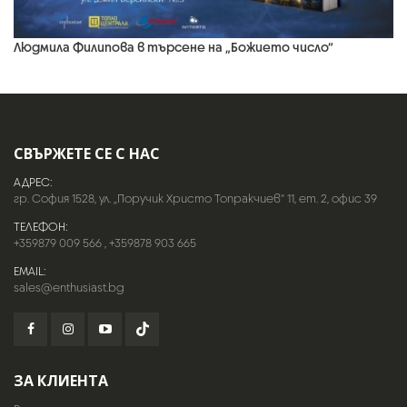
Людмила Филипова в търсене на „Божието число“
СВЪРЖЕТЕ СЕ С НАС
АДРЕС:
гр. София 1528, ул. „Поручик Христо Топракчиев“ 11, ет. 2, офис 39
ТЕЛЕФОН:
+359879 009 566
,
+359878 903 665
EMAIL:
sales@enthusiast.bg
ЗА КЛИЕНТА