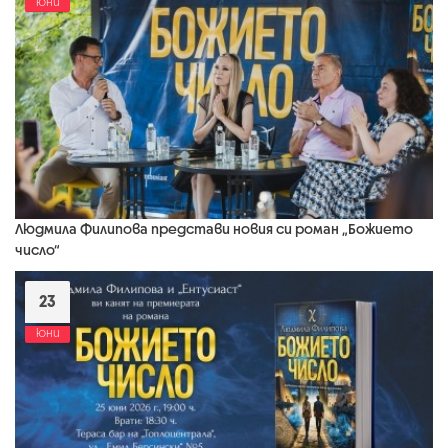
юни
Людмила Филипова представи новия си роман „Божието
число“
23
юни