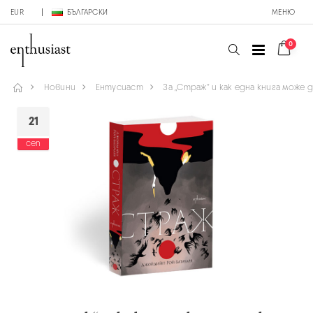
EUR
БЪЛГАРСКИ
МЕНЮ
0
Новини
Ентусиаст
За „Страж“ и как една книга може
21
сеп