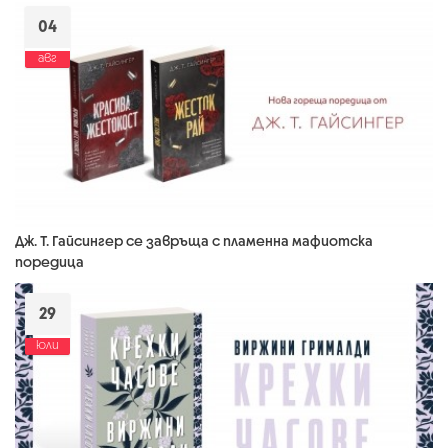
04
авг
Дж. Т. Гайсингер се завръща с пламенна мафиотска
поредица
29
юли