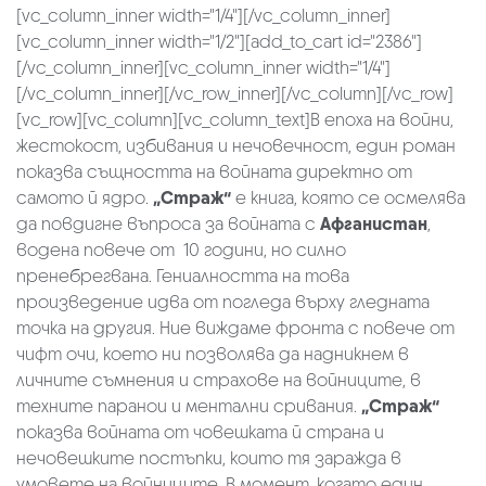
[vc_column_inner width="1/4"][/vc_column_inner]
[vc_column_inner width="1/2"][add_to_cart id="2386"]
[/vc_column_inner][vc_column_inner width="1/4"]
[/vc_column_inner][/vc_row_inner][/vc_column][/vc_row]
[vc_row][vc_column][vc_column_text]В епоха на войни,
жестокост, избивания и нечовечност, един роман
показва същността на войната директно от
самото й ядро.
„Страж“
е книга, която се осмелява
да повдигне въпроса за войната с
Афганистан
,
водена повече от 10 години, но силно
пренебрегвана. Гениалността на това
произведение идва от погледа върху гледната
точка на другия. Ние виждаме фронта с повече от
чифт очи, което ни позволява да надникнем в
личните съмнения и страхове на войниците, в
техните паранои и ментални сривания.
„Страж“
показва войната от човешката й страна и
нечовешките постъпки, които тя заражда в
умовете на войниците. В момент, когато един