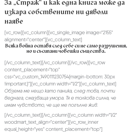
За „Страж“ и как една книга може да
изкара собствените ни дяволи
наяве
[vc_row][vc_column][vc_single_image image="2155"
alignment="center"][vc_column_text]
Всяка война оставя след себе си не само разрушения,
но и съсипани човешки същества.
[/vc_column_text][/vc_column][/vc_row][vc_row
content_placement="top"
css=".vc_custom_1490111230754{margin-bottom: 30px
!important;}"][vc_column width="1/2"][vc_column_text]
Обзема ме нещо като паника, след това, почти
веднага, смазваща умора. Тя е толкова силна, че
имам чувството, че ще ме погълне жив.
[/vc_column_text][/vc_column][vc_column width="1/2"
woodmart_text_align="center"][vc_row_inner
equal_height="yes" content_placement="top"]