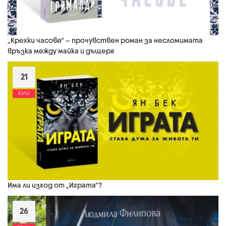
„Крехки часове“ – прочувствен роман за несломимата
връзка между майка и дъщеря
21
юли
Има ли изход от „Играта“?
26