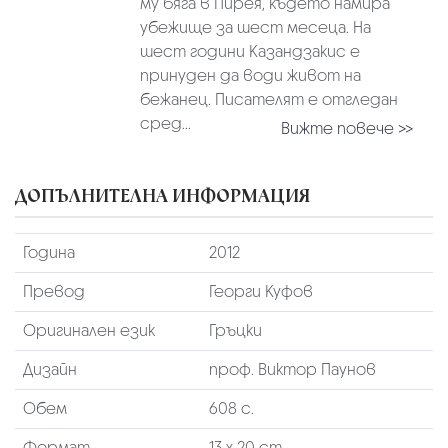
му бяга в Пирея, където намира
убежище за шест месеца. На
шест години Казандзакис е
принуден да води живот на
бежанец. Писателят е отгледан
сред...
Вижте повече >>
ДОПЪЛНИТЕЛНА ИНФОРМАЦИЯ
Година
2012
Превод
Георги Куфов
Оригинален език
Гръцки
Дизайн
проф. Виктор Паунов
Обем
608 с.
Формат
13 х 20 cm