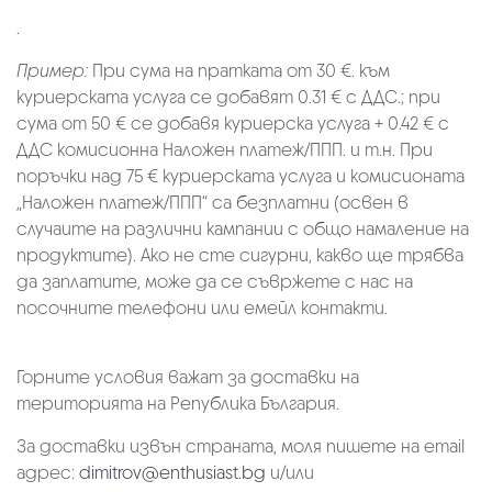
.
Пример:
При сума на пратката от 30 €. към
куриерската услуга се добавят 0.31 € с ДДС.; при
сума от 50 € се добавя куриерска услуга + 0.42 € с
ДДС комисионна Наложен платеж/ППП. и т.н. При
поръчки над 75 € куриерската услуга и комисионата
„Наложен платеж/ППП“ са безплатни (освен в
случаите на различни кампании с общо намаление на
продуктите). Ако не сте сигурни, какво ще трябва
да заплатите, може да се съвржете с нас на
посочните телефони или емейл контакти.
Горните условия важат за доставки на
територията на Република България.
За доставки извън страната, моля пишете на email
адрес:
dimitrov@enthusiast.bg
и/или