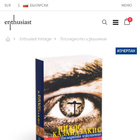
EUR
БЪЛГАРСКИ
МЕНЮ
0
Enthusiast Vintage
Последното изкушение
ИЗЧЕРПАН