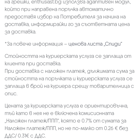
на грешки, enthusiast.bg използва адаптивен модул,
който при направена поръчка автоматично
предоставя избор на Потребителя за начина на
доставка, информирайки го за съответната цена
за доставка.
*За повече информация –
ценова листа „Спиди“
Стойността на куриерската услуга се заплаща от
клиента при доставка.
При доставка с наложен платеж, дължимата сума за
стойността на поръчката и куриерската услуга се
заплаща в брой на куриера срещу товарителница с
опис.
Цената за куриерската услуга е ориентировъчна,
тъй като в нея не е включена комисионната
„Наложен платеж/ППП“, която е 0.7% от сумата за
Наложен платеж/ППП, но не по-малко от 0.26 € без
ДДС/ 0.31€ с ДДС.