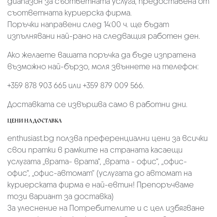
диапазон за съответната услуга, предоставена от
съответната куриерска фирма.
Поръчки направени след 14:00 ч. ще бъдат
изпълнявани най-рано на следващия работен ден.
Ако желаете вашата поръчка да бъде изпратена
възможно най-бързо, моля звъннете на телефон:
+359 878 903 665 или +359 879 009 566.
Доставката се извършва само в работни дни.
ЦЕНИ НА ДОСТАВКА
enthusiast.bg ползва преференциални цени за всички
свои пратки в рамките на страната касаещи
услугата „врата- врата“, „врата - офис“, „oфис-
офис“, „офис-автомат“ (услугата до автомат на
куриерската фирма е най-евтин! Препоръчваме
този вариант за доставка)
За улеснение на Потребителите и с цел избягване