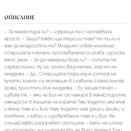
ОПИСАНИЕ
– За манастира ли? – изкрещя тя с неочаквана
ярост. – Защо? Какво ще търсиш там? Не ти ли е
жал за младостта ти? Младият човек мълчеше;
старицата поклати проскубаната си глава; изсъска
като змия. – За да намериш Бога ли? – попита тя
саркастично. Чу се, почти безплътен, гласът на
младежа: – Да... Старицата тури един ритник на
кучето, което се мотаеше в слабите й като клечка
крака, пристъпи към младежа. – Ех, нещастнико –
извика тя, – ами че Бог не се намира в манастирите,
намира се в къщите на хората! Там, където има мъж
и жена, там е и Бог; там, където има деца и грижи, и
готвене, и кавги, и сдобрявания, там е и Бог. Не
слушай какво разправят скопците – като не стига
до гроздето, лисицата казва, че било зелено! Този,