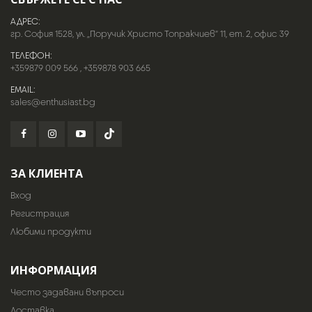
АДРЕС:
гр. София 1528, ул. „Поручик Христо Топракчиев“ 11, ет. 2, офис 39
ТЕЛЕФОН:
+359879 009 566
,
+359878 903 665
EMAIL:
sales@enthusiast.bg
ЗА КЛИЕНТА
Вход
Регистрация
Любими продукти
ИНФОРМАЦИЯ
Често задавани въпроси
Доставка