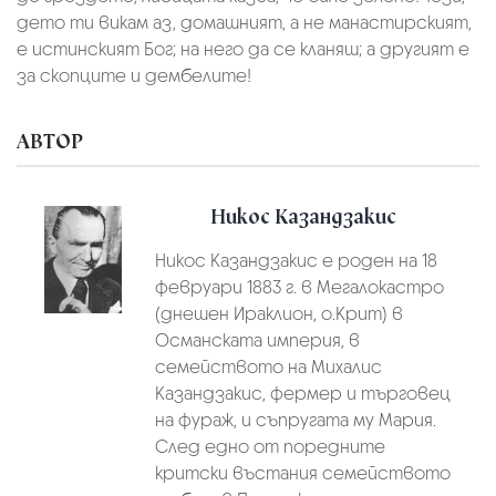
дето ти викам аз, домашният, а не манастирският,
е истинският Бог; на него да се кланяш; а другият е
за скопците и дембелите!
АВТОР
Никос Казандзакис
Никос Казандзакис е роден на 18
февруари 1883 г. в Мегалокастро
(днешен Ираклион, о.Крит) в
Османската империя, в
семейството на Михалис
Казандзакис, фермер и търговец
на фураж, и съпругата му Мария.
След едно от поредните
критски въстания семейството