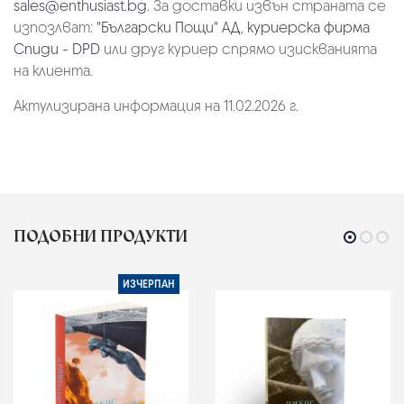
sales@enthusiast.bg
. За доставки извън страната се
изпозлват:
"Български Пощи" АД
,
куриерска фирма
Спиди - DPD
или друг куриер спрямо изискванията
на клиента.
Актулизирана информация на 11.02.2026 г.
ПОДОБНИ ПРОДУКТИ
ИЗЧЕРПАН