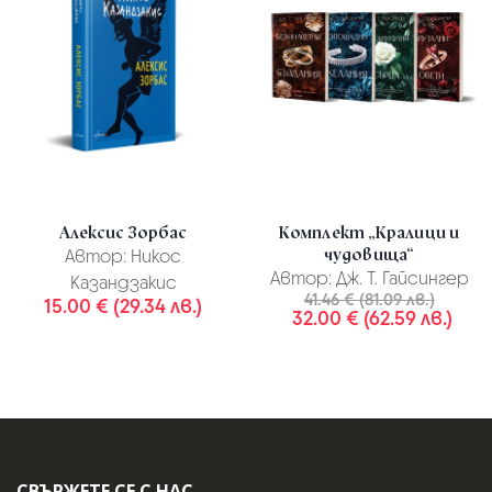
Алексис Зорбас
Комплект „Кралици и
чудовища“
Автор:
Никос
Автор:
Дж. Т. Гайсингер
Казандзакис
41.46 € (81.09 лв.)
15.00 € (29.34 лв.)
32.00 € (62.59 лв.)
СВЪРЖЕТЕ СЕ С НАС