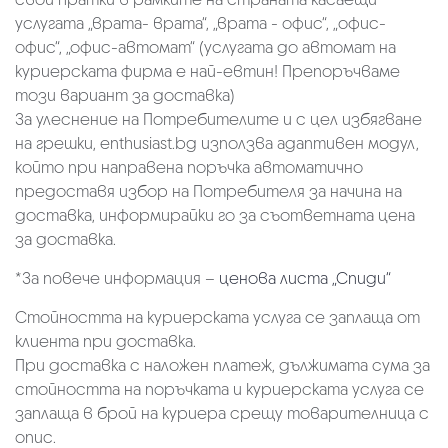
услугата „врата- врата“, „врата - офис“, „oфис-
офис“, „офис-автомат“ (услугата до автомат на
куриерската фирма е най-евтин! Препоръчваме
този вариант за доставка)
За улеснение на Потребителите и с цел избягване
на грешки, enthusiast.bg използва адаптивен модул,
който при направена поръчка автоматично
предоставя избор на Потребителя за начина на
доставка, информирайки го за съответната цена
за доставка.
*За повече информация –
ценова листа „Спиди“
Стойността на куриерската услуга се заплаща от
клиента при доставка.
При доставка с наложен платеж, дължимата сума за
стойността на поръчката и куриерската услуга се
заплаща в брой на куриера срещу товарителница с
опис.