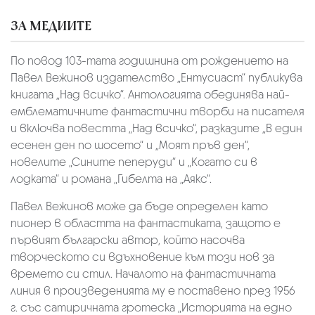
ЗА МЕДИИТЕ
По повод 103-тата годишнина от рождението на
Павел Вежинов издателство „Ентусиаст“ публикува
книгата „Над всичко“. Антологията обединява най-
емблематичните фантастични творби на писателя
и включва повестта „Над всичко“, разказите „В един
есенен ден по шосето“ и „Моят пръв ден“,
новелите „Сините пеперуди“ и „Когато си в
лодката“ и романа „Гибелта на „Аякс“.
Павел Вежинов може да бъде определен като
пионер в областта на фантастиката, защото е
първият български автор, който насочва
творческото си вдъхновение към този нов за
времето си стил. Началото на фантастичната
линия в произведенията му е поставено през 1956
г. със сатиричната гротеска „Историята на едно