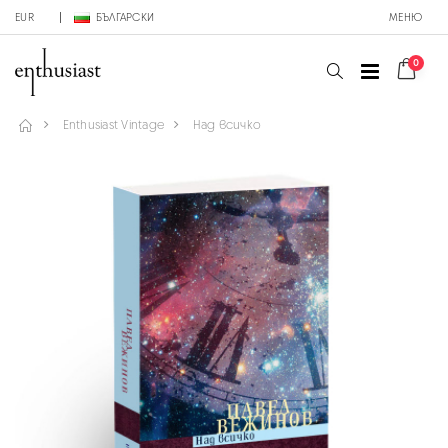
EUR
БЪЛГАРСКИ
МЕНЮ
0
Enthusiast Vintage
Над всичко