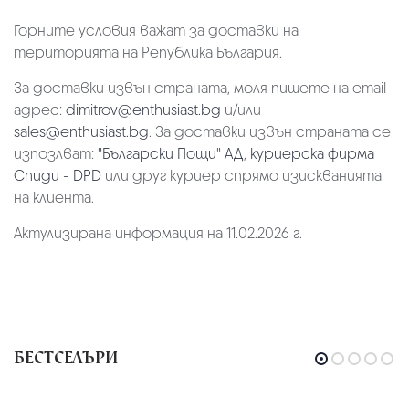
Горните условия важат за доставки на
територията на Република България.
За доставки извън страната, моля пишете на email
адрес:
dimitrov@enthusiast.bg
и/или
sales@enthusiast.bg
. За доставки извън страната се
изпозлват:
"Български Пощи" АД
,
куриерска фирма
Спиди - DPD
или друг куриер спрямо изискванията
на клиента.
Актулизирана информация на 11.02.2026 г.
БЕСТСЕЛЪРИ