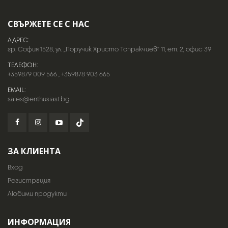
СВЪРЖЕТЕ СЕ С НАС
АДРЕС:
гр. София 1528, ул. „Поручик Христо Топракчиев“ 11, ет. 2, офис 39
ТЕЛЕФОН:
+359879 009 566
,
+359878 903 665
EMAIL:
sales@enthusiast.bg
ЗА КЛИЕНТА
Вход
Регистрация
Любими продукти
ИНФОРМАЦИЯ