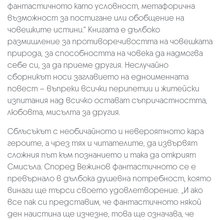
фантастичното като условност, метафорична
възможност за постигане или обобщение на
човешките истини.“ Книгата е дълбоко
размишление за противоречивостта на човешката
природа, за способността на човека да надмогва
себе си, за да приеме другия. Неслучайно
сборникът носи заглавието на едноименната
повест – въпреки всички перипетии и житейски
изпитания над всичко остават съпричастността,
любовта, мисълта за другия.
Сблъсъкът с необичайното и невероятното кара
героите, а чрез тях и читателите, да извървят
сложния път към познанието и така да открият
Смисъла. Според Вежинов фантастичното се е
превърнало в дълбока душевна потребност, която
винаги ще търси своето удовлетворение. „И ако
все пак си представим, че фантастичното някой
ден наистина ще изчезне, това ще означава, че