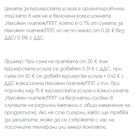
Цената за куриерската услуга е ориентировъчна,
тъй като в нея не е включена комисионната
„Наложен платеж/ППП“, която е 0.7% от сумата за
Наложен платеж/ППП, но не по-малко от 0.26 € без
ДДС/ 0.31€ с ДДС.
.
Пример:
При сума на пратката от 30 €. към
куриерската услуга се добавят 0.31 € с ДДС.; при
сума от 50 € се добавя куриерска услуга + 0.42 € с
ДДС комисионна Наложен платеж/ППП. и т.н. При
поръчки над 75 € куриерската услуга и комисионата
„Наложен платеж/ППП“ са безплатни (освен в
случаите на различни кампании с общо намаление на
продуктите). Ако не сте сигурни, какво ще трябва
да заплатите, може да се съвржете с нас на
посочните телефони или емейл контакти.