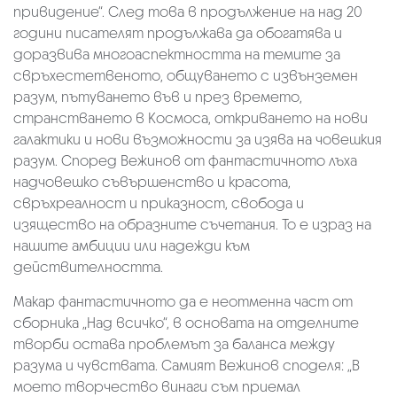
привидение“. След това в продължение на над 20
години писателят продължава да обогатява и
доразвива многоаспектността на темите за
свръхестетвеното, общуването с извънземен
разум, пътуването във и през времето,
странстването в Космоса, откриването на нови
галактики и нови възможности за изява на човешкия
разум. Според Вежинов от фантастичното лъха
надчовешко съвършенство и красота,
свръхреалност и приказност, свобода и
изящество на образните съчетания. То е израз на
нашите амбиции или надежди към
действителността.
Макар фантастичното да е неотменна част от
сборника „Над всичко“, в основата на отделните
творби остава проблемът за баланса между
разума и чувствата. Самият Вежинов споделя: „В
моето творчество винаги съм приемал