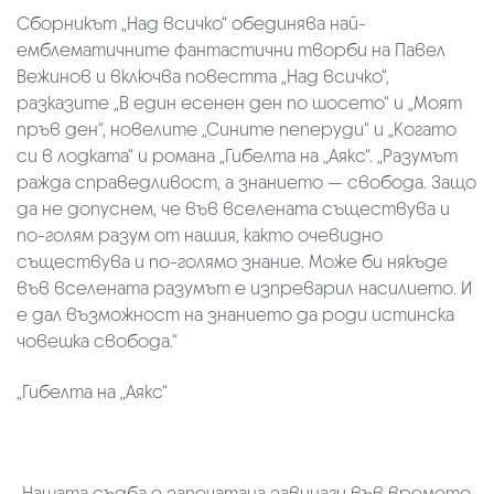
Сборникът „Над всичко“ обединява най-
емблематичните фантастични творби на Павел
Вежинов и включва повестта „Над всичко“,
разказите „В един есенен ден по шосето“ и „Моят
пръв ден“, новелите „Сините пеперуди“ и „Когато
си в лодката“ и романа „Гибелта на „Аякс“. „Разумът
ражда справедливост, а знанието — свобода. Защо
да не допуснем, че във вселената съществува и
по-голям разум от нашия, както очевидно
съществува и по-голямо знание. Може би някъде
във вселената разумът е изпреварил насилието. И
е дал възможност на знанието да роди истинска
човешка свобода.“
„Гибелта на „Аякс“
„Нашата съдба е запечатана завинаги във времето.