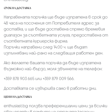
СРОК НА ДОСТАВКА
Направената поръчка ще бъде изпратена в срок до
48 часа на посочения от Потребителя адрес за
доставка, и ще бъде доставена спрямо времевия
диапазон за съответната услуга, предоставена от
съответната куриерска фирма.
Поръчки направени след 14:00 ч. ще бъдат
изпълнявани най-рано на следващия работен ден.
Ако желаете вашата поръчка да бъде изпратена
възможно най-бързо, моля звъннете на телефон:
+359 878 903 665 или +359 879 009 566.
Доставката се извършва само в работни дни.
ЦЕНИ НА ДОСТАВКА
enthusiast.bg ползва преференциални цени за всички
свои пратки в рамките на страната касаещи