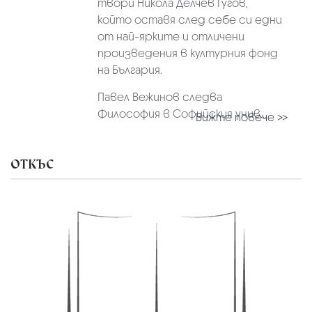
твори Никола Делчев Гугов,
който оставя след себе си едни
от най-ярките и отличени
произведения в културния фонд
на България.
Павел Вежинов следва
Философия в Софийския унив...
Вижте повече >>
ОТКЪС