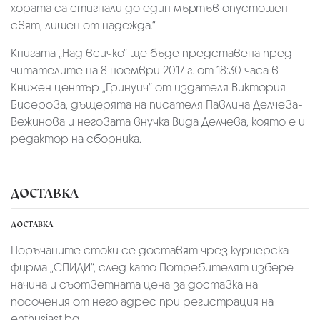
хората са стигнали до един мъртъв опустошен
свят, лишен от надежда.“
Книгата „Над всичко“ ще бъде представена пред
читателите на 8 ноември 2017 г. от 18:30 часа в
Книжен център „Гринуич“ от издателя Виктория
Бисерова, дъщерята на писателя Павлина Делчева-
Вежинова и неговата внучка Вида Делчева, която е и
редактор на сборника.
ДОСТАВКА
ДОСТАВКА
Поръчаните стоки се доставят чрез куриерскa
фирмa „СПИДИ“,
след като Потребителят избере
начина и съответната цена за доставка на
посочения от него адрес при регистрация на
enthusiast.bg.