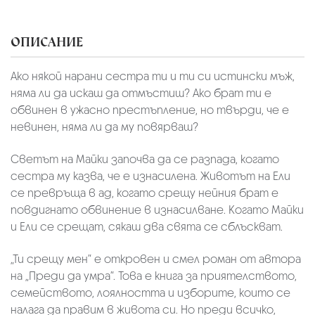
ОПИСАНИЕ
Ако някой нарани сестра ти и ти си истински мъж,
няма ли да искаш да отмъстиш? Ако брат ти е
обвинен в ужасно престъпление, но твърди, че е
невинен, няма ли да му повярваш?
Светът на Майки започва да се разпада, когато
сестра му казва, че е изнасилена. Животът на Ели
се превръща в ад, когато срещу нейния брат е
повдигнато обвинение в изнасилване. Когато Майки
и Ели се срещат, сякаш два свята се сблъскват.
„Ти срещу мен” е откровен и смел роман от автора
на „Преди да умра”. Това е книга за приятелството,
семейството, лоялността и изборите, които се
налага да правим в живота си. Но преди всичко,