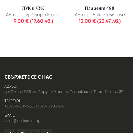
ПУК и ЧУК
Пациент 488
Автор:
Турбьорн Егнер
Автор:
Никола Бьогле
9.00 € (17.60 лв.)
12.00 € (23.47 лв.)
СВЪРЖЕТЕ СЕ С НАС
АДРЕС:
гр. София 1528, ул. „Поручик Христо Топракчиев“ 11, ет. 2, офис 39
ТЕЛЕФОН:
+359879 009 566
,
+359878 903 665
EMAIL:
sales@enthusiast.bg