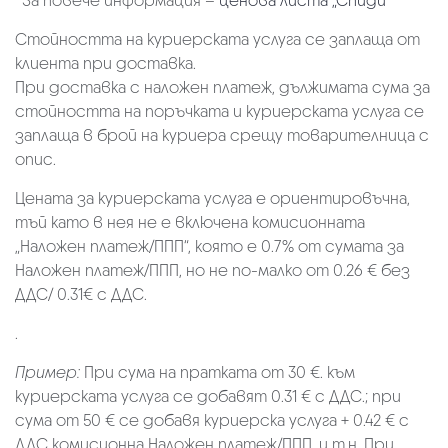
*За повече информация –
ценова листа „Спиди“
Стойността на куриерската услуга се заплаща от
клиента при доставка.
При доставка с наложен платеж, дължимата сума за
стойността на поръчката и куриерската услуга се
заплаща в брой на куриера срещу товарителница с
опис.
Цената за куриерската услуга е ориентировъчна,
тъй като в нея не е включена комисионната
„Наложен платеж/ППП“, която е 0.7% от сумата за
Наложен платеж/ППП, но не по-малко от 0.26 € без
ДДС/ 0.31€ с ДДС.
.
Пример:
При сума на пратката от 30 €. към
куриерската услуга се добавят 0.31 € с ДДС.; при
сума от 50 € се добавя куриерска услуга + 0.42 € с
ДДС комисионна Наложен платеж/ППП. и т.н. При