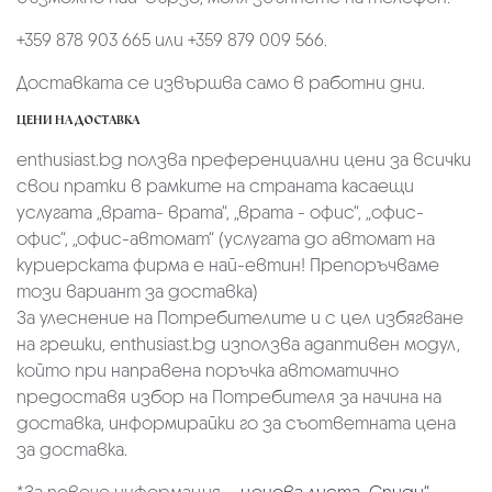
+359 878 903 665 или +359 879 009 566.
Доставката се извършва само в работни дни.
ЦЕНИ НА ДОСТАВКА
enthusiast.bg ползва преференциални цени за всички
свои пратки в рамките на страната касаещи
услугата „врата- врата“, „врата - офис“, „oфис-
офис“, „офис-автомат“ (услугата до автомат на
куриерската фирма е най-евтин! Препоръчваме
този вариант за доставка)
За улеснение на Потребителите и с цел избягване
на грешки, enthusiast.bg използва адаптивен модул,
който при направена поръчка автоматично
предоставя избор на Потребителя за начина на
доставка, информирайки го за съответната цена
за доставка.