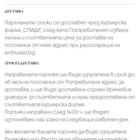
ДОСТАВКА
Поръчаните стоки се доставят чрез куриерскa
фирмa „СПИДИ“,
след като Потребителят избере
начина и съответната цена за доставка на
посочения от него адрес при регистрация на
enthusiast.bg.
СРОК НА ДОСТАВКА
Направената поръчка ще бъде изпратена в срок до
48 часа на посочения от Потребителя адрес за
доставка, и ще бъде доставена спрямо времевия
диапазон за съответната услуга, предоставена от
съответната куриерска фирма.
Поръчки направени след 14:00 ч. ще бъдат
изпълнявани най-рано на следващия работен ден.
Ако желаете вашата поръчка да бъде изпратена
възможно най-бързо, моля звъннете на телефон: