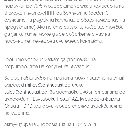
поръчки над 75 € куриерската услуга и комисионата
„Наложен платеж/ППП“ са безплатни (освен в
случаите на различни кампании с общо намаление на
продуктите). Ако не сте сигурни, какво ще трябва
да заплатите, може да се съвржете с нас на
посочните телефони или емейл контакти.
Горните условия важат за доставки на
територията на Република България.
За доставки извън страната, моля пишете на email
адрес:
dimitrov@enthusiast.bg
и/или
sales@enthusiast.bg
. За доставки извън страната се
изпозлват:
"Български Пощи" АД
,
куриерска фирма
Спиди - DPD
или друг куриер спрямо изискванията
на клиента.
Актулизирана информация на 11.02.2026 г.