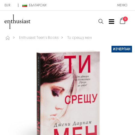
EUR
БЪЛГАРСКИ
МЕНЮ
0
Enthusiast Teen's Books
Ти срещу мен
ИЗЧЕРПАН