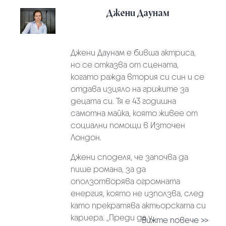
Джени Даунам
Джени Даунам е бивша актриса,
но се отказва от сцената,
когато ражда втория си син и се
отдава изцяло на грижите за
децата си. Тя е 43 годишна
самотна майка, която живее от
социални помощи в Източен
Лондон.
Джени споделя, че започва да
пише романа, за да
оползотворява огромната
енергия, която не използва, след
като прекратява актьорската си
кариера. „Преди да у...
Вижте повече >>