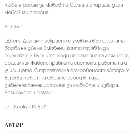
това е роман за любовта. Силна и спираща дъха
любовна история!“
в. „Сън“
„Джени Даунам прекрасно е уловила вътрешната
борба на двама влюбени, които трябва да
оцеляват в бурните води на семейната лоялност,
социалния живот, правната система, работата и
училището. С трогателна откровеност авторът
вдъхва живот на своите герои в тази
забележителна история за любовта и избора.
Великолепен роман!“
сп. „Киркус Ривю“
АВТОР