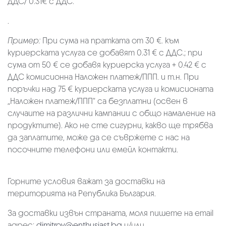
ДДС/ 0.31€ с ДДС.
.
Пример:
При сума на пратката от 30 €. към
куриерската услуга се добавят 0.31 € с ДДС.; при
сума от 50 € се добавя куриерска услуга + 0.42 € с
ДДС комисионна Наложен платеж/ППП. и т.н. При
поръчки над 75 € куриерската услуга и комисионата
„Наложен платеж/ППП“ са безплатни (освен в
случаите на различни кампании с общо намаление на
продуктите). Ако не сте сигурни, какво ще трябва
да заплатите, може да се съвржете с нас на
посочните телефони или емейл контакти.
Горните условия важат за доставки на
територията на Република България.
За доставки извън страната, моля пишете на email
адрес:
dimitrov@enthusiast.bg
и/или