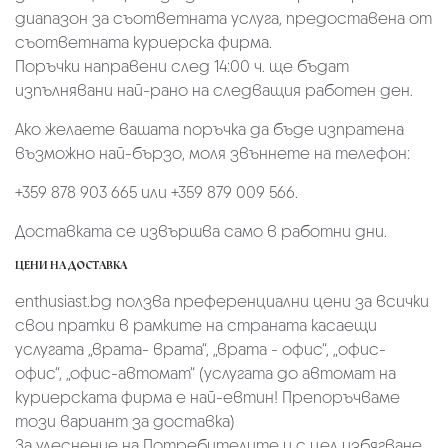
диапазон за съответната услуга, предоставена от
съответната куриерска фирма.
Поръчки направени след 14:00 ч. ще бъдат
изпълнявани най-рано на следващия работен ден.
Ако желаете вашата поръчка да бъде изпратена
възможно най-бързо, моля звъннете на телефон:
+359 878 903 665 или +359 879 009 566.
Доставката се извършва само в работни дни.
ЦЕНИ НА ДОСТАВКА
enthusiast.bg ползва преференциални цени за всички
свои пратки в рамките на страната касаещи
услугата „врата- врата“, „врата - офис“, „oфис-
офис“, „офис-автомат“ (услугата до автомат на
куриерската фирма е най-евтин! Препоръчваме
този вариант за доставка)
За улеснение на Потребителите и с цел избягване