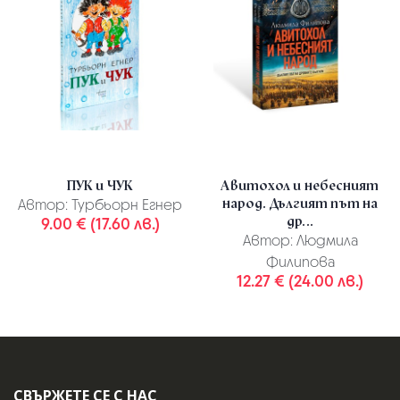
ПУК и ЧУК
Авитохол и небесният
народ. Дългият път на
Автор:
Турбьорн Егнер
др...
9.00 € (17.60 лв.)
Автор:
Людмила
Филипова
12.27 € (24.00 лв.)
СВЪРЖЕТЕ СЕ С НАС