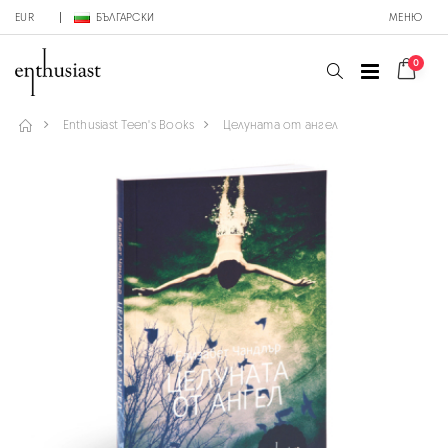
EUR
БЪЛГАРСКИ
МЕНЮ
0
Enthusiast Teen's Books
Целуната от ангел