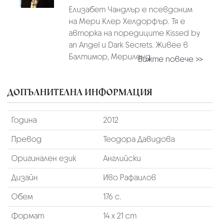
Елизабет Чандлър е псевдоним
на Мери Клер Хелдорфър. Тя е
авторка на поредиците Kissed by
an Angel и Dark Secrets. Живее в
Балтимор, Мериленд.
Вижте повече >>
ДОПЪЛНИТЕЛНА ИНФОРМАЦИЯ
Година
2012
Превод
Теодора Давидова
Оригинален език
Английски
Дизайн
Иво Рафаилов
Обем
176 с.
Формат
14 х 21 cm