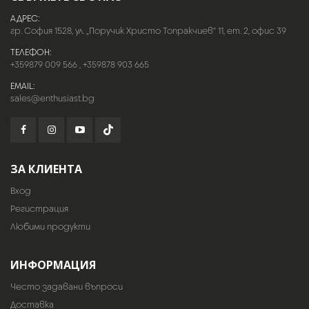
АДРЕС:
гр. София 1528, ул. „Поручик Христо Топракчиев“ 11, ет. 2, офис 39
ТЕЛЕФОН:
+359879 009 566
,
+359878 903 665
EMAIL:
sales@enthusiast.bg
ЗА КЛИЕНТА
Вход
Регистрация
Любими продукти
ИНФОРМАЦИЯ
Често задавани въпроси
Доставка