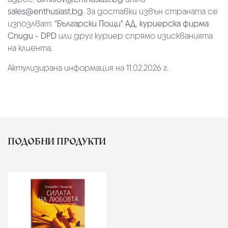
sales@enthusiast.bg
. За доставки извън страната се
изпозлват:
"Български Пощи" АД
,
куриерска фирма
Спиди - DPD
или друг куриер спрямо изискванията
на клиента.
Актулизирана информация на 11.02.2026 г.
ПОДОБНИ ПРОДУКТИ