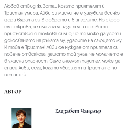
Любов отвъд живота... Когато приятелят ѝ
Тристан умира, Айви си мисли, че е загубила всичко,
дори вярата си в доброто и в ангелите. Но скоро
тя открива, че има ангел пазител и неговото
присъствие е толкова силно, че тя може да усети
докосването на ръката му, ударите на сърцето му.
И това е Тристан! Айви се нуждае от приятеля си
повече отвсякога, защото той знае, че момичето е
в ужасна опасност. Само ангелът пазител може да
спаси Айви, сега, когато убиецът на Тристан е по
петите ѝ.
АВТОР
Елизабет Чандлър