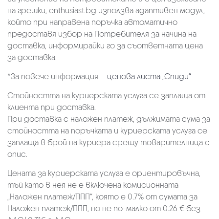
на грешки, enthusiast.bg използва адаптивен модул,
който при направена поръчка автоматично
предоставя избор на Потребителя за начина на
доставка, информирайки го за съответната цена
за доставка.
*За повече информация –
ценова листа „Спиди“
Стойността на куриерската услуга се заплаща от
клиента при доставка.
При доставка с наложен платеж, дължимата сума за
стойността на поръчката и куриерската услуга се
заплаща в брой на куриера срещу товарителница с
опис.
Цената за куриерската услуга е ориентировъчна,
тъй като в нея не е включена комисионната
„Наложен платеж/ППП“, която е 0.7% от сумата за
Наложен платеж/ППП, но не по-малко от 0.26 € без