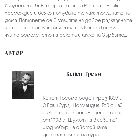
Изгубените биват приютени… а в края на всяко
премеждие и всяко пътуване те чака топлината на
дома. Потопете се в магията на добре разказаната
история от английския писател Кенет Греъм –
чуйте ромоленето на реката и шума на върбите...
АВТОР
Кенет Греъм
Кенет Греъме роден през 1859 г.
в Единбург, Шотландия. Той е най-
известен с произведението си
от 1908 г. „Шумът на върбите“,
шедьовър на световната
детската литература.