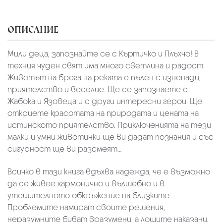
ОПИСАНИЕ
Мили деца, запознайте се с Къртичко и Плъхчо! В
техния чуден свят има много светлина и радост.
Животът на брега на реката е пълен с изненади,
приятелство и веселие. Ще се запознаете с
Жабока и Язовеца и с други интересни герои. Ще
откриете красотата на природата и цената на
истинското приятелство. Приключенията на тези
малки и умни животинки ще ви дадат познания и със
сигурност ще ви разсмеят…
Всичко в тази книга вдъхва надежда, че е възможно
да се живее хармонично и вълшебно и в
утешителното обкръжение на близките.
Проблемите намират своите решения,
неразумните биват вразумени, а лошите наказани.