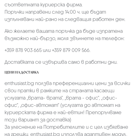
съответната куриерска фирма.
Поръчки направени след 14:00 ч. ще бъдат
изпълнявани най-рано на следващия работен ден.
Ако желаете вашата поръчка да бъде изпратена
възможно най-бързо, моля звъннете на телефон:
+359 878 903 665 или +359 879 009 566.
Доставката се извършва само в работни дни.
ЦЕНИ НА ДОСТАВКА
enthusiast.bg ползва преференциални цени за всички
свои пратки в рамките на страната касаещи
услугата „врата- врата“, „врата - офис“, „oфис-
офис“, „офис-автомат“ (услугата до автомат на
куриерската фирма е най-евтин! Препоръчваме
този вариант за доставка)
За улеснение на Потребителите и с цел избягване
на грешки, enthusiast.bg използва адаптивен модул,