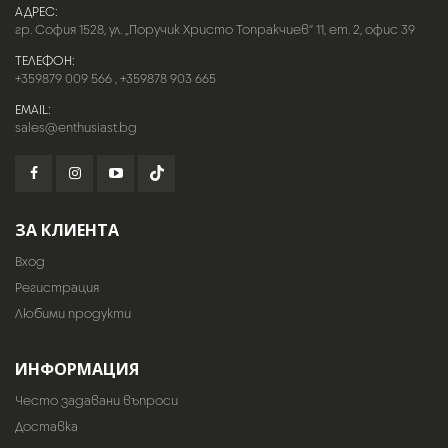
АДРЕС:
гр. София 1528, ул. „Поручик Христо Топракчиев“ 11, ет. 2, офис 39
ТЕЛЕФОН:
+359879 009 566
,
+359878 903 665
EMAIL:
sales@enthusiast.bg
ЗА КЛИЕНТА
Вход
Регистрация
Любими продукти
ИНФОРМАЦИЯ
Често задавани въпроси
Доставка