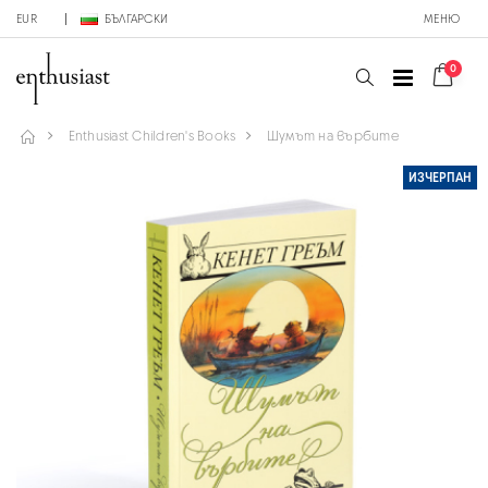
EUR
БЪЛГАРСКИ
МЕНЮ
0
Enthusiast Children's Books
Шумът на върбите
ИЗЧЕРПАН