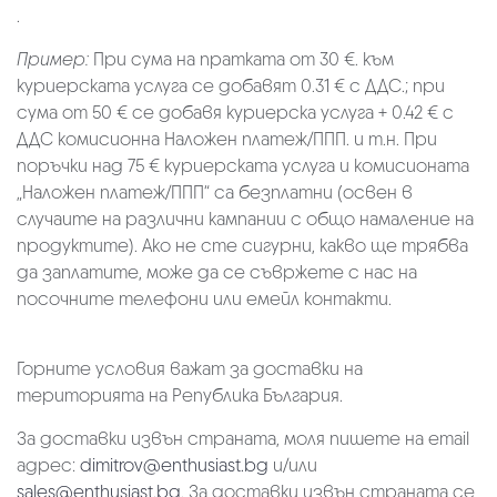
.
Пример:
При сума на пратката от 30 €. към
куриерската услуга се добавят 0.31 € с ДДС.; при
сума от 50 € се добавя куриерска услуга + 0.42 € с
ДДС комисионна Наложен платеж/ППП. и т.н. При
поръчки над 75 € куриерската услуга и комисионата
„Наложен платеж/ППП“ са безплатни (освен в
случаите на различни кампании с общо намаление на
продуктите). Ако не сте сигурни, какво ще трябва
да заплатите, може да се съвржете с нас на
посочните телефони или емейл контакти.
Горните условия важат за доставки на
територията на Република България.
За доставки извън страната, моля пишете на email
адрес:
dimitrov@enthusiast.bg
и/или
sales@enthusiast.bg
. За доставки извън страната се