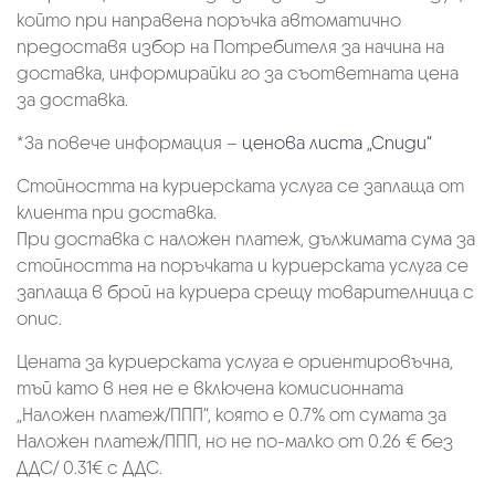
който при направена поръчка автоматично
предоставя избор на Потребителя за начина на
доставка, информирайки го за съответната цена
за доставка.
*За повече информация –
ценова листа „Спиди“
Стойността на куриерската услуга се заплаща от
клиента при доставка.
При доставка с наложен платеж, дължимата сума за
стойността на поръчката и куриерската услуга се
заплаща в брой на куриера срещу товарителница с
опис.
Цената за куриерската услуга е ориентировъчна,
тъй като в нея не е включена комисионната
„Наложен платеж/ППП“, която е 0.7% от сумата за
Наложен платеж/ППП, но не по-малко от 0.26 € без
ДДС/ 0.31€ с ДДС.