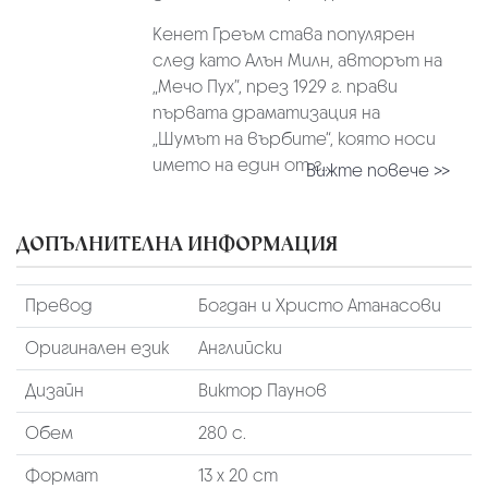
Кенет Греъм става популярен
след като Алън Милн, авторът на
„Мечо Пух”, през 1929 г. прави
първата драматизация на
„Шумът на върбите“, която носи
името на един от г...
Вижте повече >>
ДОПЪЛНИТЕЛНА ИНФОРМАЦИЯ
Превод
Богдан и Христо Атанасови
Оригинален език
Английски
Дизайн
Виктор Паунов
Обем
280 с.
Формат
13 х 20 cm