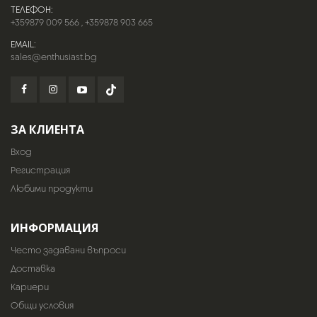
ТЕЛЕФОН:
+359879 009 566
,
+359878 903 665
EMAIL:
sales@enthusiast.bg
ЗА КЛИЕНТА
Вход
Регистрация
Любими продукти
ИНФОРМАЦИЯ
Често задавани въпроси
Доставка
Кариери
Общи условия