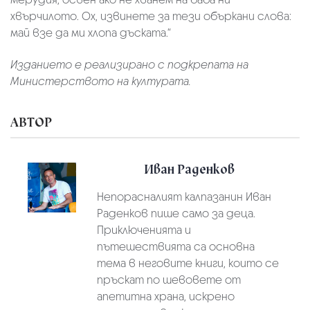
хвърчилото. Ох, извинете за тези объркани слова:
май взе да ми хлопа дъската.“
Изданието е реализирано с подкрепата на
Министерството на културата.
АВТОР
Иван Раденков
Непорасналият калпазанин Иван
Раденков пише само за деца.
Приключенията и
пътешествията са основна
тема в неговите книги, които се
пръскат по шевовете от
апетитна храна, искрено