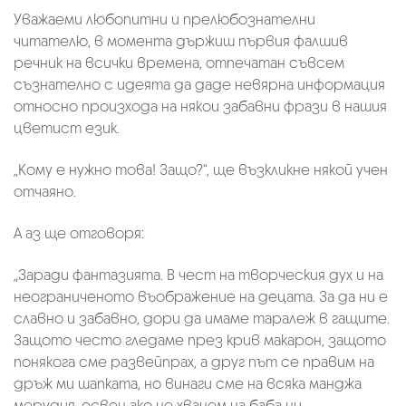
Уважаеми любопитни и прелюбознателни
читателю, в момента държиш първия фалшив
речник на всички времена, отпечатан съвсем
съзнателно с идеята да даде невярна информация
относно произхода на някои забавни фрази в нашия
цветист език.
„Кому е нужно това! Защо?“, ще възкликне някой учен
отчаяно.
А аз ще отговоря:
„Заради фантазията. В чест на творческия дух и на
неограниченото въображение на децата. За да ни е
славно и забавно, дори да имаме таралеж в гащите.
Защото често гледаме през крив макарон, защото
понякога сме развейпрах, а друг път се правим на
дръж ми шапката, но винаги сме на всяка манджа
мерудия, освен ако не хванем на баба ни