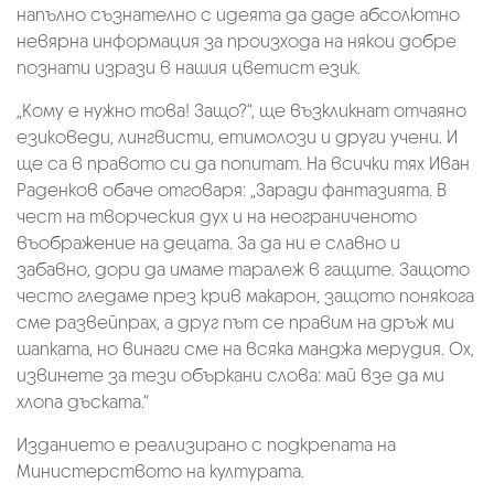
напълно съзнателно с идеята да даде абсолютно
невярна информация за произхода на някои добре
познати изрази в нашия цветист език.
„Кому е нужно това! Защо?“, ще възкликнат отчаяно
езиковеди, лингвисти, етимолози и други учени. И
ще са в правото си да попитат. На всички тях Иван
Раденков обаче отговаря: „Заради фантазията. В
чест на творческия дух и на неограниченото
въображение на децата. За да ни е славно и
забавно, дори да имаме таралеж в гащите. Защото
често гледаме през крив макарон, защото понякога
сме развейпрах, а друг път се правим на дръж ми
шапката, но винаги сме на всяка манджа мерудия. Ох,
извинете за тези объркани слова: май взе да ми
хлопа дъската.“
Изданието е реализирано с подкрепата на
Министерството на културата.