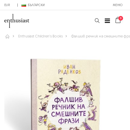
EUR
БЪЛГАРСКИ
МЕНЮ
0
Enthusiast Children's Books
Фалшив речник на смешните фр