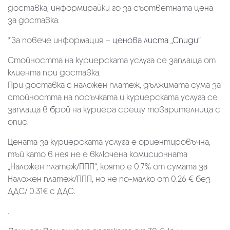
доставка, информирайки го за съответната цена
за доставка.
*За повече информация –
ценова листа „Спиди“
Стойността на куриерската услуга се заплаща от
клиента при доставка.
При доставка с наложен платеж, дължимата сума за
стойността на поръчката и куриерската услуга се
заплаща в брой на куриера срещу товарителница с
опис.
Цената за куриерската услуга е ориентировъчна,
тъй като в нея не е включена комисионната
„Наложен платеж/ППП“, която е 0.7% от сумата за
Наложен платеж/ППП, но не по-малко от 0.26 € без
ДДС/ 0.31€ с ДДС.
.