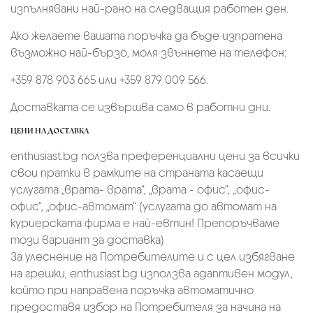
изпълнявани най-рано на следващия работен ден.
Ако желаете вашата поръчка да бъде изпратена
възможно най-бързо, моля звъннете на телефон:
+359 878 903 665 или +359 879 009 566.
Доставката се извършва само в работни дни.
ЦЕНИ НА ДОСТАВКА
enthusiast.bg ползва преференциални цени за всички
свои пратки в рамките на страната касаещи
услугата „врата- врата“, „врата - офис“, „oфис-
офис“, „офис-автомат“ (услугата до автомат на
куриерската фирма е най-евтин! Препоръчваме
този вариант за доставка)
За улеснение на Потребителите и с цел избягване
на грешки, enthusiast.bg използва адаптивен модул,
който при направена поръчка автоматично
предоставя избор на Потребителя за начина на