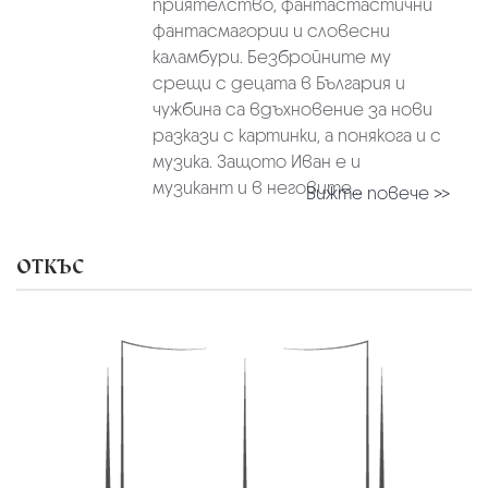
приятелство, фантастастични
фантасмагории и словесни
каламбури. Безбройните му
срещи с децата в България и
чужбина са вдъхновение за нови
разкази с картинки, а понякога и с
музика. Защотo Иван е и
музикант и в неговите...
Вижте повече >>
ОТКЪС