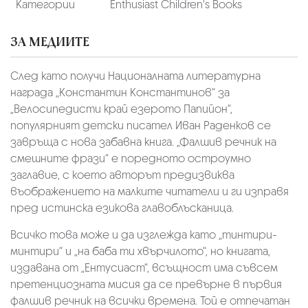
Категории
Enthusiast Children's Books
ЗА МЕДИИТЕ
След като получи Националната литературна
награда „Константин Константинов“ за
„Велосипедисти край езерото Папийон“,
популярният детски писател Иван Раденков се
завръща с нова забавна книга. „Фалшив речник на
смешните фрази“ е поредното остроумно
заглавие, с което авторът предизвиква
въображението на малките читатели и ги изправя
пред истинска езикова главоблъсканица.
Всичко това може и да изглежда като „тинтири-
минтири“ и „на баба ти хвърчилото“, но книгата,
издавана от „Ентусиаст“, всъщност има съвсем
претенциозната мисия да се превърне в първия
фалшив речник на всички времена. Той е отпечатан