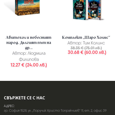
Авитохол и небесният
Комплект „Шаро Холмс“
народ. Дългият път на
Автор:
Тим Колинс
др...
38.35 € (75.01 лв.)
30.68 € (60.00 лв.)
Автор:
Людмила
Филипова
12.27 € (24.00 лв.)
СВЪРЖЕТЕ СЕ С НАС
АДРЕС:
гр. София 1528, ул. „Поручик Христо Топракчиев“ 11, ет. 2, офис 39