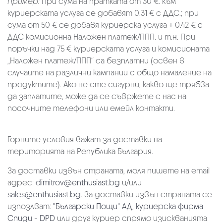
Пример:
При сума на пратката от 30 €. към
куриерската услуга се добавят 0.31 € с ДДС.; при
сума от 50 € се добавя куриерска услуга + 0.42 € с
ДДС комисионна Наложен платеж/ППП. и т.н. При
поръчки над 75 € куриерската услуга и комисионата
„Наложен платеж/ППП“ са безплатни (освен в
случаите на различни кампании с общо намаление на
продуктите). Ако не сте сигурни, какво ще трябва
да заплатите, може да се съвржете с нас на
посочните телефони или емейл контакти.
Горните условия важат за доставки на
територията на Република България.
За доставки извън страната, моля пишете на email
адрес:
dimitrov@enthusiast.bg
и/или
sales@enthusiast.bg
. За доставки извън страната се
изпозлват:
"Български Пощи" АД
,
куриерска фирма
Спиди - DPD
или друг куриер спрямо изискванията