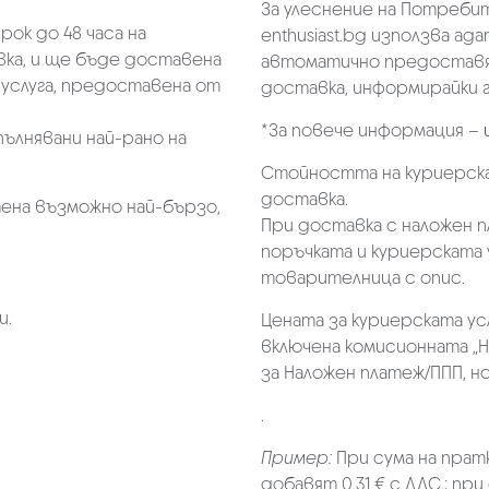
За улеснение на Потребит
ок до 48 часа на
enthusiast.bg използва ад
ка, и ще бъде доставена
автоматично предоставя 
услуга, предоставена от
доставка, информирайки г
*За повече информация –
пълнявани най-рано на
Стойността на куриерска
доставка.
ена възможно най-бързо,
При доставка с наложен 
поръчката и куриерската 
товарителница с опис.
и.
Цената за куриерската ус
включена комисионната „Н
за Наложен платеж/ППП, но 
.
Пример:
При сума на прат
добавят 0.31 € с ДДС.; при