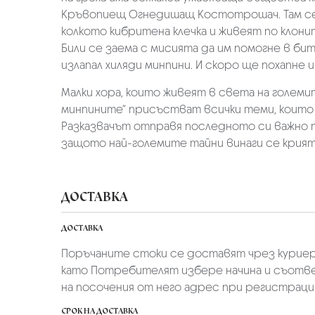
Кръвопиещ Огнедишащ Костотрошач. Там се 
колкото кибритена клечка и живеят по клони
Били се заема с мисията да им помогне в б
излапал хиляди минпини. И скоро ще похапне 
Малки хора, които живеят в света на големи
минпините“ присъстват всички теми, които 
Разказвачът отправя последното си важно п
защото най-големите тайни винаги се крият 
ДОСТАВКА
ДОСТАВКА
Поръчаните стоки се доставят чрез куриер
като Потребителят избере начина и съотве
на посочения от него адрес при регистрация 
СРОК НА ДОСТАВКА