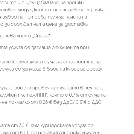
елите и с цел избягване на грешки,
аптивен модул, който при направена поръчка
избор на Потребителя за начина на
о за съответната цена за доставка.
ценова листа „Спиди“
та услуга се заплаща от клиента при
платеж, дължимата сума за стойността на
услуга се заплаща в брой на куриера срещу
луга е ориентировъчна, тъй като в нея не е
аложен платеж/ППП“, която е 0.7% от сумата
не по-малко от 0.26 € без ДДС/ 0.31€ с ДДС.
ката от 30 €. към куриерската услуга се
 сума от 50 € се добавя куриерска услуга +