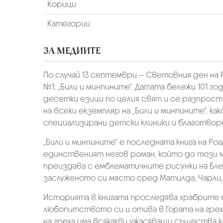
Корици
Категории
ЗА МЕДИИТЕ
По случай 13 септември – Световния ден на 
№1: „Били и минпините“. Датата бележи 101
десетки езици по целия свят и се разпрос
на всеки екземпляр на „Били и минпините“, ка
специализирани детски клиники и благотво
„Били и минпините“ е последната книга на Роа
единственият негов роман, който до този м
преиздава с емблематичните рисунки на Блей
заслуженото си място сред Матилда, Чарли,
Историята в книгата проследява храбрите по
любопитството си и отива в Гората на греха
на греха има всякакви ужасяващи същества