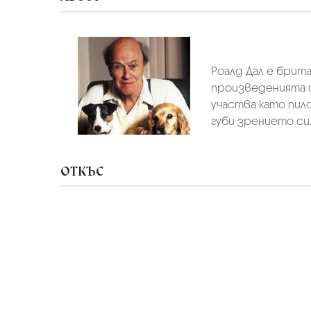
Роалд Дал е брит
произведенията с
участва като пило
губи зрението си. 
ОТКЪС