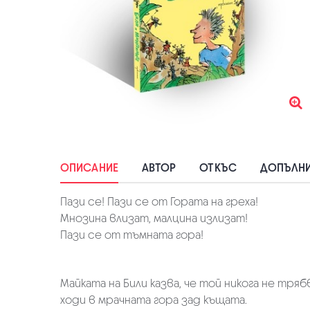
ОПИСАНИЕ
АВТОР
ОТКЪС
ДОПЪЛНИ
Пази се! Пази се от Гората на греха!
Мнозина влизат, малцина излизат!
Пази се от тъмната гора!
Майката на Били казва, че той никога не тряб
ходи в мрачната гора зад къщата.