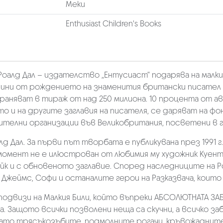
Меки
Enthusiast Children's Books
Роалд Дал – издателство „Ентусиаст“ подарява на малк
 години от рождението на знаменития британски писате
траняват в тираж от над 250 милиона. 10 процента от
кто и на другите заглавия на писателя, се даряват на фо
рителни организации във Великобритания, посветени в
лд Дал. За първи път творбата е публикувана през 1991 г
омент не е илюстрован от любимия му художник Куентин
к и с обновеното заглавие. Според наследниците на Ро
 Джеймс, Софи и останалите герои на Разказвача, които
двизи на Малкия Били, който въпреки АБСОЛЮТНАТА ЗАБР
. Защото всички позволени неща са скучни, а всичко з
 като трясъкозъбите, подмолните рогачи, кръвожадни