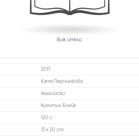
Виж откъс
2017
Катя Перчинкова
Английски
Куентин Блейк
120 с.
13 х 20 cm