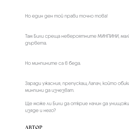
Но един ден той прави точно това!
Там Били среща невероятните МИНПИНИ, малк
дървета.
Но минпините са в беда.
Заради ужасния, препускащ Лапач, който обик
минпини да изчезват.
Ще може ли Били да открие начин да унищожи
изяде и него?
АВТОР