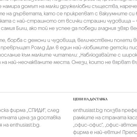
намира домът на малки дружелюбни същества, наречен
те на дърветата, като се прикрепват с вакуумните си 
итката с най-страшното от всички страшни чудовища – 
и самия Били, ако той не успее да победи гладния звяр в
те, борба с демони и чудовища, величествени полети ви
превръщат Роалд Дал в един най-любимите детски писа
ослание към малките читатели: „Наблюдавайте с широк
на най-неочакваните места. Онези, които не вярват във
ЦЕНИ НА ДОСТАВКА
скa фирмa „СПИДИ“,
след
enthusiast.bg ползва преф
тната цена за доставка
рамките на страната касае
на enthusiast.bg.
„oфис-офис“, „офис-автом
фирма е най-евтин! Преп