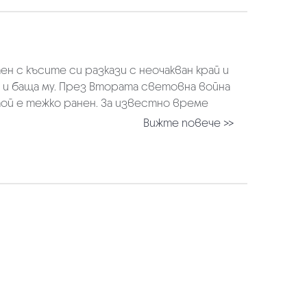
 с късите си разкази с неочакван край и
у и баща му. През Втората световна война
той е тежко ранен. За известно време
Вижте повече >>