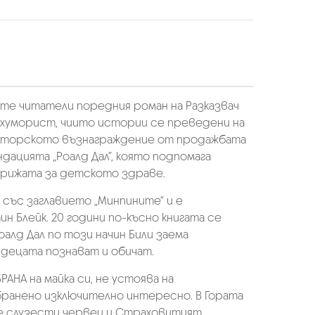
ите читатели поредния роман на Разказвач
л хуморист, чиито истории се преведени на
 авторското възнаграждение от продажбата
ндацията „Роалд Дал”, която подпомага
 грижата за детското здраве.
. със заглавието „Минпините“ и е
 Блейк. 20 години по-късно книгата се
алд Дал по този начин Били заема
 децата познават и обичат.
АНА на майка си, не устоява на
абранено изключително интересно. В Гората
те слузести червеи и Страховитият