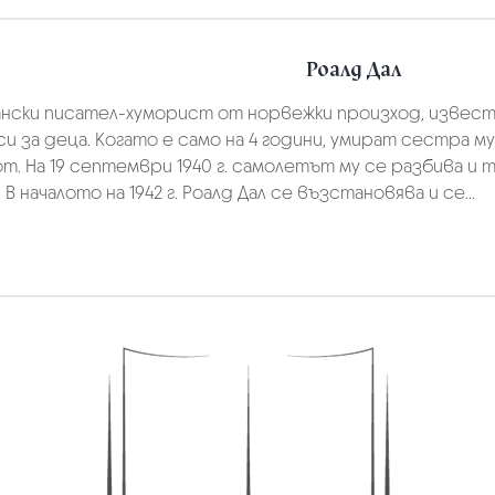
Роалд Дал
ански писател-хуморист от норвежки произход, известен
и за деца. Когато е само на 4 години, умират сестра м
т. На 19 септември 1940 г. самолетът му се разбива и 
В началото на 1942 г. Роалд Дал се възстановява и се...