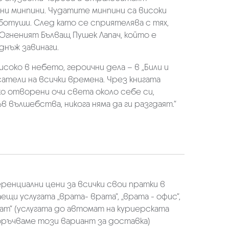
и минпини. Чудатите минпини са високи
ботуши. След като се сприятелява с тях,
Огненият Бълващ Пушек Лапач, който е
еднъж завинаги.
соко в небето, героични дела – в „Били и
тели на всички времена. Чрез книгата
о отворени очи света около себе си,
 вълшебства, никога няма да ги разгдаят.“
еренциални цени за всички свои пратки в
щи услугата „врата- врата“, „врата - офис“,
ат“ (услугата до автомат на куриерската
оръчваме този вариант за доставка)