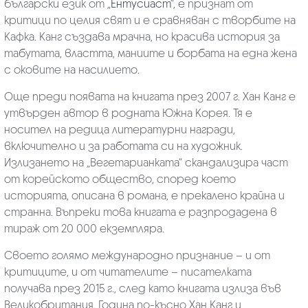
български език от „
Ентусиаст
“, е признат от
критици по целия свят и е сравняван с творбите на
Кафка. Канг създава мрачна, но красива история за
табутата, властта, маниите и борбата на една жена
с оковите на насилието.
Още преди появата на книгата през 2007 г. Хан Канг е
утвърден автор в родната Южна Корея. Тя е
носител на редица литературни награди,
включително и за работата си на художник.
Излизането на „Вегетарианката“ скандализира част
от корейското общество, според което
историята, описана в романа, е прекалено крайна и
странна. Въпреки това книгата е разпродадена в
тираж от 20 000 екземпляра.
Своето голямо международно признание – и от
критиците, и от читателите – писателката
получава през 2015 г., след като книгата излиза във
Великобритания. Година по-късно Хан Канг и