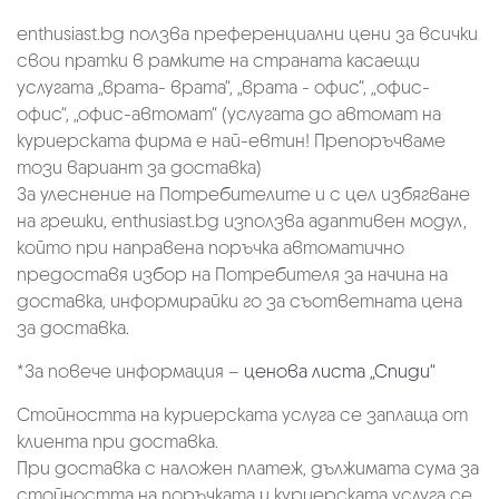
enthusiast.bg ползва преференциални цени за всички
свои пратки в рамките на страната касаещи
услугата „врата- врата“, „врата - офис“, „oфис-
офис“, „офис-автомат“ (услугата до автомат на
куриерската фирма е най-евтин! Препоръчваме
този вариант за доставка)
За улеснение на Потребителите и с цел избягване
на грешки, enthusiast.bg използва адаптивен модул,
който при направена поръчка автоматично
предоставя избор на Потребителя за начина на
доставка, информирайки го за съответната цена
за доставка.
*За повече информация –
ценова листа „Спиди“
Стойността на куриерската услуга се заплаща от
клиента при доставка.
При доставка с наложен платеж, дължимата сума за
стойността на поръчката и куриерската услуга се