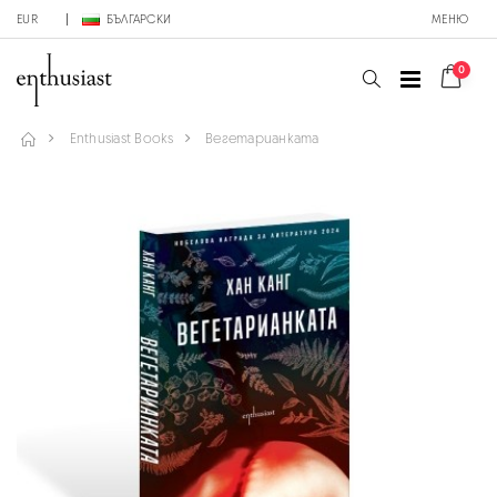
EUR
БЪЛГАРСКИ
МЕНЮ
0
Enthusiast Books
Вегетарианката