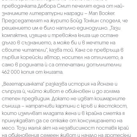
преводачката Дебора Смит печелят една от най-
значимите литературни награди – Man Booker.
Председателят на журито Бойд Тонкин споделя, че
решението им е било напълно единодушно. „Тази
компактна, изящна и тревожна книга ще остане
дълго в съзнанието, а може би и в мечтите на
своите читатели“, казва той. Канг се превръща в
първия корейски автор, носител на отличието, а
само в родината ѝ са отпечатани допълнителни
462 000 копия от книгата.
„Вегетарианката“ разказва история на Йонгхе и
съпруга ѝ, чийто живот е обикновен и до голяма
степен предвидим. Докато не идват кошмарните
сънища – натрапчиви картини с кръв и жестокост,
които измъчват младата жена и в крайна сметка я
принуждават да се откаже от консумирането на
месо. Този малък акт на независимост поставя край
на обикновения семеен живот и начало на гротескни