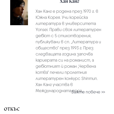
Хан Канг
Хан Канг е родена през 1970 г. в
Южна Корея. Учи корейска
литература в университета
Yonsei. Прави своя литературен
дебют с 5 стихотворения,
публикувани в сп. „Литература и
общество“ през 1993 г. През
следващата година започва
кариерата си на романист, а
дебютният ѝ роман „Червена
котва“ печели пролетния
литературен конкурс Shinmun.
Хан Канг участва в
Международната прог...
Вижте повече >>
ОТКЪС