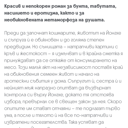
Красив и непокорен роман за бунта, табутата,
насилието и еротизма, както и за
необикновената метаморфоза на душата.
Преди да започнат кошмарите, животът на Йонгхе
и съпруга ѝ е обикновен и до голяма степен
предвидим. Но сънищата – натрапчиви картини с
кръв и жестокост – я измъчват и в крайна сметка я
принуждават да се откаже от консумирането на
месо. Този малък акт на независимост поставя край
на обикновения семеен живот и начало на
гротескни събития у дома. Съпругът ѝ, сестра ѝ и
нейният мъж напразно опитват да възвърнат
контрола си върху Йонгхе, докато тя отстоява
избора, превърнал се в свещен закон за нея. Скоро
опитите им стават отчаяни – те подлагат първо
ума, а после и тялото ѝ на все по-натрапчиви и
извратени посегателства. Така успяват да