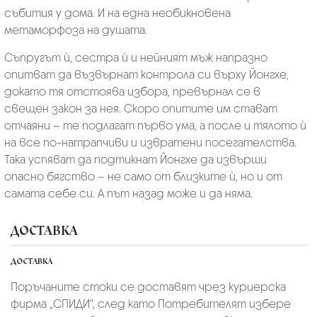
събития у дома. И на една необикновена
метаморфоза на душата.
Съпругът ѝ, сестра ѝ и нейният мъж напразно
опитват да възвърнат контрола си върху Йонгхе,
докато тя отстоява избора, превърнал се в
свещен закон за нея. Скоро опитите им стават
отчаяни – те подлагат първо ума, а после и тялото ѝ
на все по-натрапчиви и извратени посегателства.
Така успяват да подтикнат Йонгхе да извърши
опасно бягство – не само от близките ѝ, но и от
самата себе си. А път назад може и да няма.
ДОСТАВКА
ДОСТАВКА
Поръчаните стоки се доставят чрез куриерскa
фирмa „СПИДИ“,
след като Потребителят избере