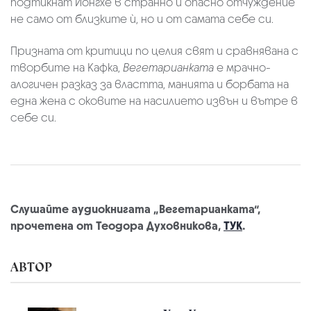
подтикнат Йонгхе в странно и опасно отчуждение
не само от близките ѝ, но и от самата себе си.
Призната от критици по целия свят и сравнявана с
творбите на Кафка,
Вегетарианката
е мрачно-
алогичен разказ за властта, манията и борбата на
една жена с оковите на насилието извън и вътре в
себе си.
Слушайте аудиокнигата „Вегетарианката“,
прочетена от Теодора Духовникова,
ТУК
.
АВТОР