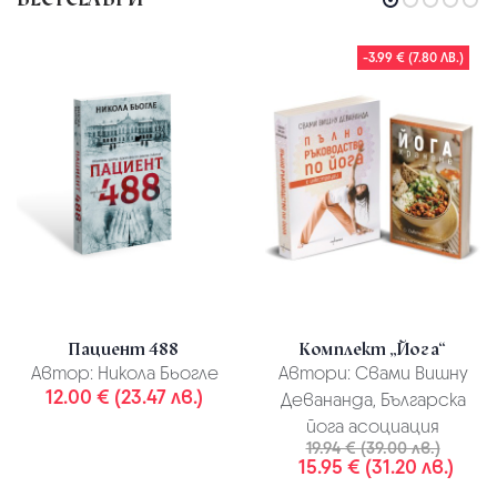
-3.99 € (7.80 ЛВ.)
Пациент 488
Комплект „Йога“
Автор:
Никола Бьогле
Автори:
Свами Вишну
12.00 € (23.47 лв.)
Девананда, Българска
йога асоциация
19.94 € (39.00 лв.)
15.95 € (31.20 лв.)