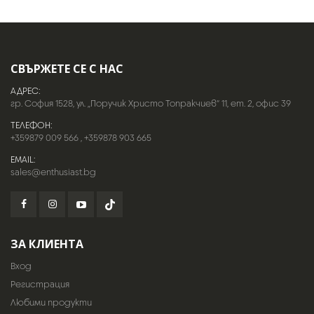
СВЪРЖЕТЕ СЕ С НАС
АДРЕС:
гр. София 1528, ул. „Поручик Христо Топракчиев“ 11, ет. 2, офис 39
ТЕЛЕФОН:
+359879 009 566
,
+359878 903 665
EMAIL:
sales@enthusiast.bg
ЗА КЛИЕНТА
Вход
Регистрация
Любими продукти