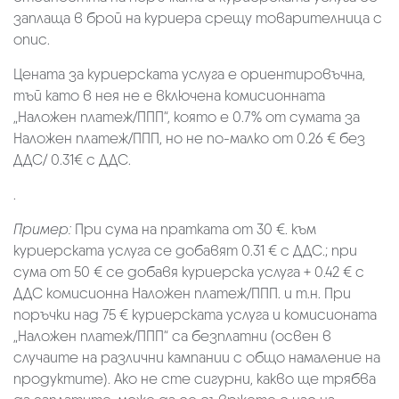
заплаща в брой на куриера срещу товарителница с
опис.
Цената за куриерската услуга е ориентировъчна,
тъй като в нея не е включена комисионната
„Наложен платеж/ППП“, която е 0.7% от сумата за
Наложен платеж/ППП, но не по-малко от 0.26 € без
ДДС/ 0.31€ с ДДС.
.
Пример:
При сума на пратката от 30 €. към
куриерската услуга се добавят 0.31 € с ДДС.; при
сума от 50 € се добавя куриерска услуга + 0.42 € с
ДДС комисионна Наложен платеж/ППП. и т.н. При
поръчки над 75 € куриерската услуга и комисионата
„Наложен платеж/ППП“ са безплатни (освен в
случаите на различни кампании с общо намаление на
продуктите). Ако не сте сигурни, какво ще трябва