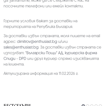
да заплатите, може да се съвржете с нас на
посочните телефони или емейл контакти.
Горните условия важат за доставки на
територията на Република България.
За доставки извън страната, моля пишете на email
адрес:
dimitrov@enthusiast.bg
и/или
sales@enthusiast.bg
. За доставки извън страната се
изпозлват:
"Български Пощи" АД
,
куриерска фирма
Спиди - DPD
или друг куриер спрямо изискванията
на клиента.
Актулизирана информация на 11.02.2026 г.
БЕСТСЕЛЪРИ