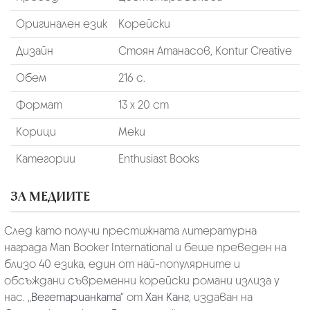
Оригинален език
Корейски
Дизайн
Стоян Атанасов, Kontur Creative
Обем
216 с.
Формат
13 х 20 cm
Корици
Меки
Категории
Enthusiast Books
ЗА МЕДИИТЕ
След като получи престижната литературна
награда Man Booker International и беше преведен на
близо 40 езика, един от най-популярните и
обсъждани съвременни корейски романи излиза у
нас. „
Вегетарианката
“ от
Хан Канг
, издаван на