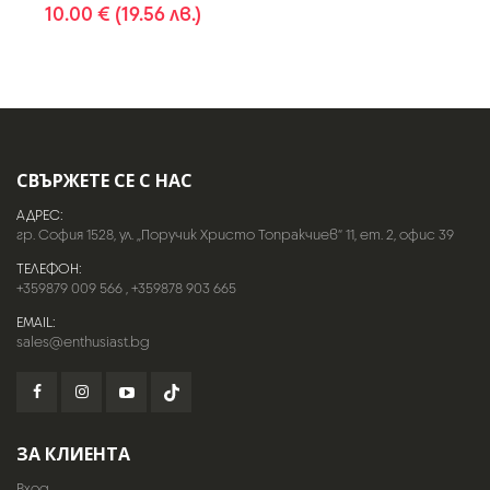
10.00 € (19.56 лв.)
СВЪРЖЕТЕ СЕ С НАС
АДРЕС:
гр. София 1528, ул. „Поручик Христо Топракчиев“ 11, ет. 2, офис 39
ТЕЛЕФОН:
+359879 009 566
,
+359878 903 665
EMAIL:
sales@enthusiast.bg
ЗА КЛИЕНТА
Вход