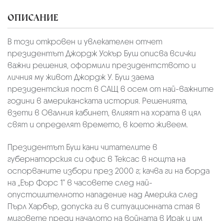
ОПИСАНИЕ
В този откровен и увлекателен отчет
президентът Джордж Уокър Буш описва всички
важни решения, оформили президентството и
личния му живот Джордж У. Буш заема
президентския пост в САЩ в осем от най-важните
години в американската история. Решенията,
взети в Овалния кабинет, влияят на хората в цял
свят и определят времето, в което живеем.
Президентът Буш кани читателите в
губернаторския си офис в Тексас в нощта на
оспорваните избори през 2000 г; качва ги на борда
на „Еър Форс 1” в часовете след най-
опустошителното нападение над Америка след
Пърл Харбър, допуска ги в ситуационната стая в
миговете преди началото на войната в Ирак и им