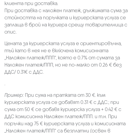
клиента при доставка.
При доставка с наложен платеж, дължимата сума за
стойността на поръчката и куриерската услуга се
заплаща в брой на куриера срещу товарителница с
опис.
Цената за куриерската услуга е ориентировъчна,
тъй като в нея не е включена комисионната
„Наложен платеж/ППП“, която е 0.7% от сумата за
Наложен платеж/ППП, но не по-малко от 0.26 € без
ДДС/ 0.31€ с ДДС.
.
Пример:
При сума на пратката от 30 €. към
куриерската услуга се добавят 0.31 € с ДДС.; при
сума от 50 € се добавя куриерска услуга + 0.42 € с
ДДС комисионна Наложен платеж/ППП. и т.н. При
поръчки над 75 € куриерската услуга и комисионата
„Наложен платеж/ППП“ са безплатни (освен в