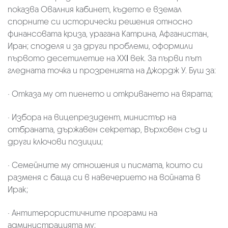
показва Овалния кабинет, където е вземал
спорните си исторически решения относно
финансовата криза, урагана Катрина, Афганистан,
Иран; споделя и за други проблеми, оформили
първото десетилетие на ХХІ век. За първи път
гледната точка и прозренията на Джордж У. Буш за:
· Отказа му от пиенето и откриването на вярата;
· Избора на вицепрезидент, министър на
отбраната, държавен секретар, Върховен съд и
други ключови позиции;
· Семейните му отношения и писмата, които си
разменя с баща си в навечерието на войната в
Ирак;
· Антитерористичните програми на
администрацията му;