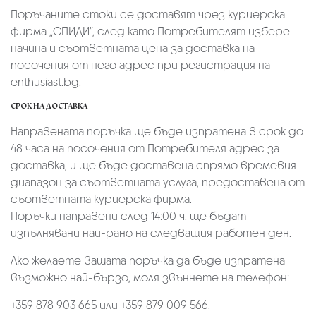
Поръчаните стоки се доставят чрез куриерскa
фирмa „СПИДИ“,
след като Потребителят избере
начина и съответната цена за доставка на
посочения от него адрес при регистрация на
enthusiast.bg.
СРОК НА ДОСТАВКА
Направената поръчка ще бъде изпратена в срок до
48 часа на посочения от Потребителя адрес за
доставка, и ще бъде доставена спрямо времевия
диапазон за съответната услуга, предоставена от
съответната куриерска фирма.
Поръчки направени след 14:00 ч. ще бъдат
изпълнявани най-рано на следващия работен ден.
Ако желаете вашата поръчка да бъде изпратена
възможно най-бързо, моля звъннете на телефон:
+359 878 903 665 или +359 879 009 566.