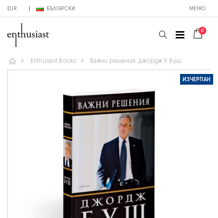
EUR
БЪЛГАРСКИ
МЕНЮ
0
Enthusiast Books
Важни решения. Джордж У. Буш
ИЗЧЕРПАН