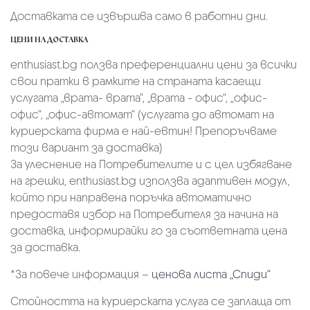
Доставката се извършва само в работни дни.
ЦЕНИ НА ДОСТАВКА
enthusiast.bg ползва преференциални цени за всички
свои пратки в рамките на страната касаещи
услугата „врата- врата“, „врата - офис“, „oфис-
офис“, „офис-автомат“ (услугата до автомат на
куриерската фирма е най-евтин! Препоръчваме
този вариант за доставка)
За улеснение на Потребителите и с цел избягване
на грешки, enthusiast.bg използва адаптивен модул,
който при направена поръчка автоматично
предоставя избор на Потребителя за начина на
доставка, информирайки го за съответната цена
за доставка.
*За повече информация –
ценова листа „Спиди“
Стойността на куриерската услуга се заплаща от