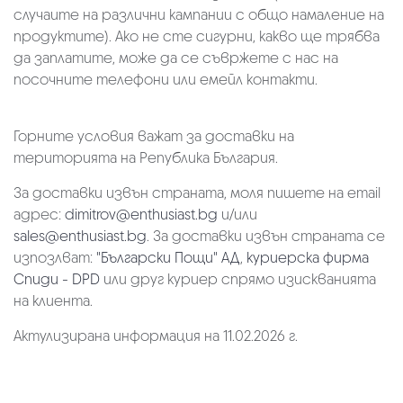
случаите на различни кампании с общо намаление на
продуктите). Ако не сте сигурни, какво ще трябва
да заплатите, може да се съвржете с нас на
посочните телефони или емейл контакти.
Горните условия важат за доставки на
територията на Република България.
За доставки извън страната, моля пишете на email
адрес:
dimitrov@enthusiast.bg
и/или
sales@enthusiast.bg
. За доставки извън страната се
изпозлват:
"Български Пощи" АД
,
куриерска фирма
Спиди - DPD
или друг куриер спрямо изискванията
на клиента.
Актулизирана информация на 11.02.2026 г.