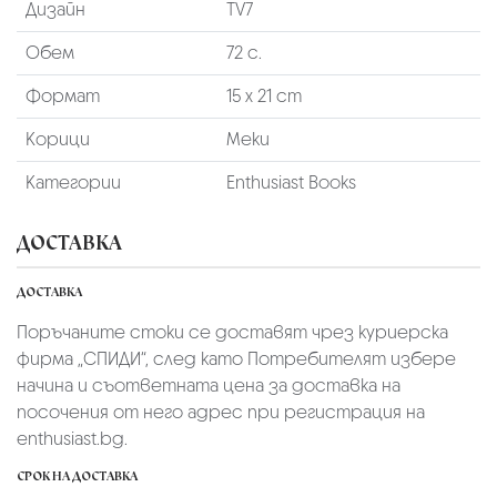
Дизайн
TV7
Обем
72 с.
Формат
15 х 21 cm
Корици
Меки
Категории
Enthusiast Books
ДОСТАВКА
ДОСТАВКА
Поръчаните стоки се доставят чрез куриерскa
фирмa „СПИДИ“,
след като Потребителят избере
начина и съответната цена за доставка на
посочения от него адрес при регистрация на
enthusiast.bg.
СРОК НА ДОСТАВКА