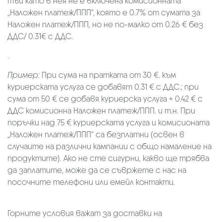
тъй като в нея не е включена комисионната
„Наложен платеж/ППП“, която е 0.7% от сумата за
Наложен платеж/ППП, но не по-малко от 0.26 € без
ДДС/ 0.31€ с ДДС.
.
Пример:
При сума на пратката от 30 €. към
куриерската услуга се добавят 0.31 € с ДДС.; при
сума от 50 € се добавя куриерска услуга + 0.42 € с
ДДС комисионна Наложен платеж/ППП. и т.н. При
поръчки над 75 € куриерската услуга и комисионата
„Наложен платеж/ППП“ са безплатни (освен в
случаите на различни кампании с общо намаление на
продуктите). Ако не сте сигурни, какво ще трябва
да заплатите, може да се съвржете с нас на
посочните телефони или емейл контакти.
Горните условия важат за доставки на