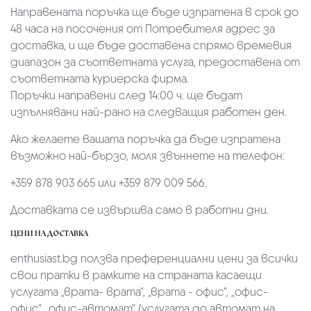
Направената поръчка ще бъде изпратена в срок до
48 часа на посочения от Потребителя адрес за
доставка, и ще бъде доставена спрямо времевия
диапазон за съответната услуга, предоставена от
съответната куриерска фирма.
Поръчки направени след 14:00 ч. ще бъдат
изпълнявани най-рано на следващия работен ден.
Ако желаете вашата поръчка да бъде изпратена
възможно най-бързо, моля звъннете на телефон:
+359 878 903 665 или +359 879 009 566.
Доставката се извършва само в работни дни.
ЦЕНИ НА ДОСТАВКА
enthusiast.bg ползва преференциални цени за всички
свои пратки в рамките на страната касаещи
услугата „врата- врата“, „врата - офис“, „oфис-
офис“, „офис-автомат“ (услугата до автомат на