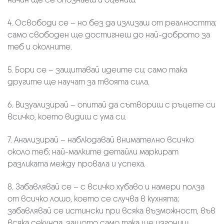
4. Освободи се – но без да излизаш от реалността;
само свободен ще достигнеш до най-доброто за
теб и околните.
5. Бори се – защитавай идеите си; само така
другите ще научат за твоята сила.
6. Визуализирай – опитай да сътвориш с ръцете си
всичко, което видиш с ума си.
7. Анализирай – наблюдавай внимателно всичко
около теб; най-малките детайли маркират
разликата между провала и успеха.
8. Забавлявай се – с всичко хубаво и намери полза
от всичко лошо, което се случва в кухнята;
забавлявай се истински при всяка възможност, във
всяка секунда, защото само така ще изгониш