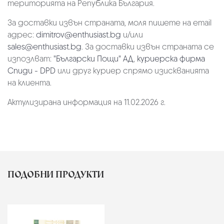
територията на Република България.
За доставки извън страната, моля пишете на email
адрес:
dimitrov@enthusiast.bg
и/или
sales@enthusiast.bg
. За доставки извън страната се
изпозлват:
"Български Пощи" АД
,
куриерска фирма
Спиди - DPD
или друг куриер спрямо изискванията
на клиента.
Актулизирана информация на 11.02.2026 г.
ПОДОБНИ ПРОДУКТИ