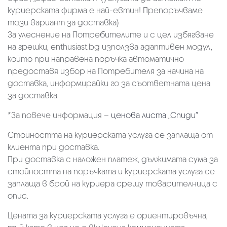
куриерската фирма е най-евтин! Препоръчваме
този вариант за доставка)
За улеснение на Потребителите и с цел избягване
на грешки, enthusiast.bg използва адаптивен модул,
който при направена поръчка автоматично
предоставя избор на Потребителя за начина на
доставка, информирайки го за съответната цена
за доставка.
*За повече информация –
ценова листа „Спиди“
Стойността на куриерската услуга се заплаща от
клиента при доставка.
При доставка с наложен платеж, дължимата сума за
стойността на поръчката и куриерската услуга се
заплаща в брой на куриера срещу товарителница с
опис.
Цената за куриерската услуга е ориентировъчна,