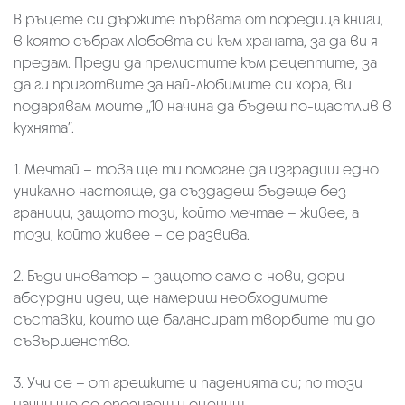
В ръцете си държите първата от поредица книги,
в която събрах любовта си към храната, за да ви я
предам. Преди да прелистите към рецептите, за
да ги приготвите за най-любимите си хора, ви
подарявам моите „10 начина да бъдеш по-щастлив в
кухнята”.
1. Мечтай – това ще ти помогне да изградиш едно
уникално настояще, да създадеш бъдеще без
граници, защото този, който мечтае – живее, a
този, който живее – се развива.
2. Бъди иноватор – защото само с нови, дори
абсурдни идеи, ще намериш необходимите
съставки, които ще балансират творбите ти до
съвършенство.
3. Учи се – от грешките и паденията си; по този
начин ще се опознаеш и оцениш.