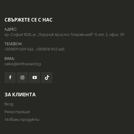
СВЪРЖЕТЕ СЕ С НАС
АДРЕС:
гр. София 1528, ул. „Поручик Христо Топракчиев“ 11, ет. 2, офис 39
ТЕЛЕФОН:
+359879 009 566
,
+359878 903 665
EMAIL:
sales@enthusiast.bg
ЗА КЛИЕНТА
Вход
Регистрация
Любими продукти