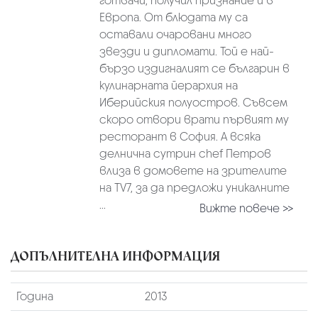
готвачи, получил признание и в
Европа. От блюдата му са
оставали очаровани много
звезди и дипломати. Той е най-
бързо издигналият се българин в
кулинарната йерархия на
Иберийския полуостров. Съвсем
скоро отвори врати първият му
ресторант в София. А всяка
делнична сутрин chef Петров
влиза в домовете на зрителите
на TV7, за да предложи уникалните
...
Вижте повече >>
ДОПЪЛНИТЕЛНА ИНФОРМАЦИЯ
Година
2013