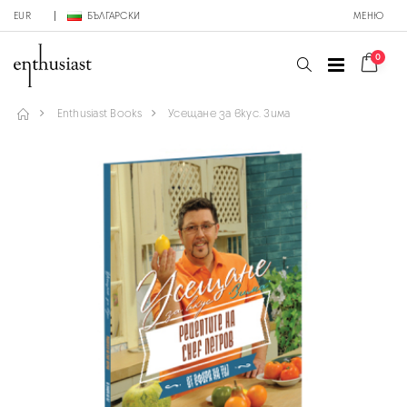
EUR
БЪЛГАРСКИ
МЕНЮ
0
Enthusiast Books
Усещане за вкус. Зима