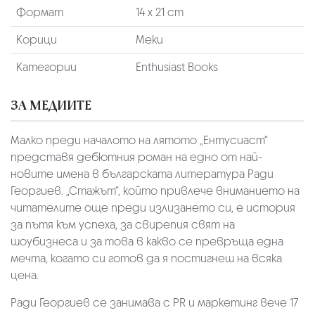
Формат
14 х 21 cm
Корици
Меки
Категории
Enthusiast Books
ЗА МЕДИИТЕ
Малко преди началото на лятото „Ентусиаст“
представя дебютния роман на едно от най-
новите имена в българската литература Ради
Георгиев. „Стажът“, който привлече вниманието на
читателите още преди излизането си, е история
за пътя към успеха, за свирепия свят на
шоубизнеса и за това в какво се превръща една
мечта, когато си готов да я постигнеш на всяка
цена.
Ради Георгиев се занимава с PR и маркетинг вече 17