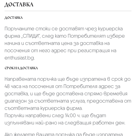
ДОСТАВКА
ДОСТАВКА
Поръчаните стоки се доставят чрез куриерскa
фирмa „СПИДИ“,
след като Потребителят избере
начина и съответната цена за доставка на
посочения от него адрес при регистрация на
enthusiast.bg.
СРОК НА ДОСТАВКА
Направената поръчка ще бъде изпратена в срок до
48 часа на посочения от Потребителя адрес за
доставка, и ще бъде доставена спрямо времевия
диапазон за съответната услуга, предоставена от
съответната куриерска фирма.
Поръчки направени след 14:00 ч. ще бъдат
изпълнявани най-рано на следващия работен ден.
Ако желаете вашата поръчка да бъде изпратена