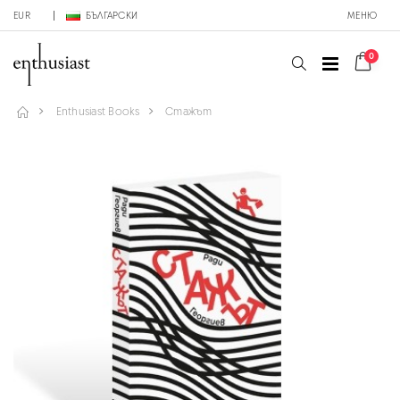
EUR
БЪЛГАРСКИ
МЕНЮ
0
Enthusiast Books
Стажът