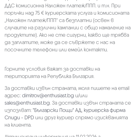
ДДС комисионна Наложен платеж/ППП. и т.н. При
поръчки над 75 € куриерската услуга и комисионата
„Наложен платеж/ППП“ са безплатни (освен в
случаите на различни кампании с общо намаление на
продуктите). Ако не сте сигурни, какво ще трябва
да заплатите, може да се съвржете с нас на
посочните телефони или емейл контакти.
Горните условия важат за доставки на
територията на Република България.
За доставки извън страната, моля пишете на email
адрес:
dimitrov@enthusiast.bg
и/или
sales@enthusiast.bg
. За доставки извън страната се
изпозлват:
"Български Пощи" АД
,
куриерска фирма
Спиди - DPD
или друг куриер спрямо изискванията
на клиента.
Актулизирана информация на 11.02.2026 г.