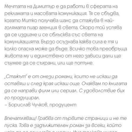
Мечтата на Димитър е да работи в сферата на
рекламата и масовата комуникация. Тя се сбъдва,
когато Митко получава шанс да стажува в най-
голямата пиар агенция в света. Скоро той успява
да се издигне и се сблъсква със света на
комуникацията. Бързо осъзнава каква сила е тя и
колко опасна може да бъде. Всичко това преобръща
живота му и единствено от него зависи дали ще
съумее да се съхрани, или ще потъне.
„Стажът“ е от онези романи, които не искаш да
оставяш и след края искаш още. Очаквам по книгата
да се направи филм или сериал. С удоволствие бих
го продуцирал.
– Борислав Чучков, продуцент
Впечатляващ! Грабва от първите страници и не те
пуска. Това е задължителен роман за всеки, който