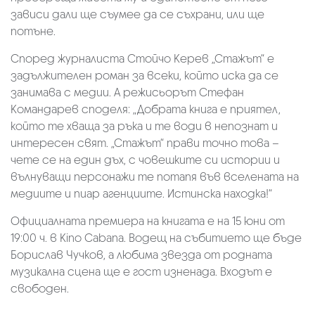
зависи дали ще съумее да се съхрани, или ще
потъне.
Според журналиста Стойчо Керев „Стажът“ е
задължителен роман за всеки, който иска да се
занимава с медии. А режисьорът Стефан
Командарев споделя: „Добрата книга е приятел,
който те хваща за ръка и те води в непознат и
интересен свят. „Стажът“ прави точно това –
чете се на един дъх, с човешките си истории и
вълнуващи персонажи те потапя във вселената на
медиите и пиар агенциите. Истинска находка!“
Официалната премиера на книгата е на 15 юни от
19:00 ч. в Kino Cabana. Водещ на събитието ще бъде
Борислав Чучков, а любима звезда от родната
музикална сцена ще е гост изненада. Входът е
свободен.