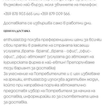
възможно най-бързо, моля звъннете на телефон:
+359 878 903 665 или +359 879 009 566.
Доставката се извършва само в работни дни.
ЦЕНИ НА ДОСТАВКА
enthusiast.bg ползва преференциални цени за всички
свои пратки в рамките на страната касаещи
услугата „врата- врата“, „врата - офис“, „oфис-
офис“, „офис-автомат“ (услугата до автомат на
куриерската фирма е най-евтин! Препоръчваме
този вариант за доставка)
За улеснение на Потребителите и с цел избягване
на грешки, enthusiast.bg използва адаптивен модул,
който при направена поръчка автоматично
предоставя избор на Потребителя за начина на
доставка, информирайки го за съответната цена
за доставка.