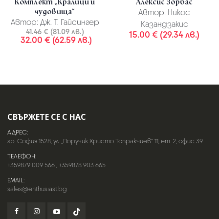
Комплект „Кралици и
Алексис Зорбас
чудовища“
Автор:
Никос
Автор:
Дж. Т. Гайсингер
Казандзакис
41.46 € (81.09 лв.)
15.00 € (29.34 лв.)
32.00 € (62.59 лв.)
СВЪРЖЕТЕ СЕ С НАС
АДРЕС:
гр. София 1528, ул. „Поручик Христо Топракчиев“ 11, ет. 2, офис 39
ТЕЛЕФОН:
+359879 009 566
,
+359878 903 665
EMAIL:
sales@enthusiast.bg