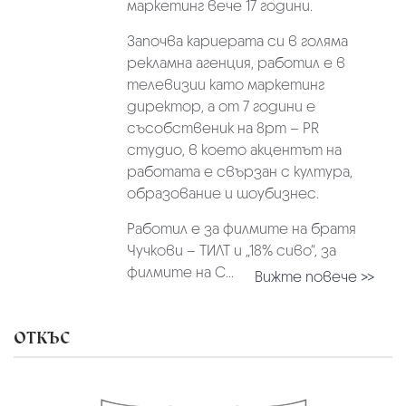
маркетинг вече 17 години.
Започва кариерата си в голяма
рекламна агенция, работил е в
телевизии като маркетинг
директор, а от 7 години е
съсобственик на 8pm – PR
студио, в което акцентът на
работата е свързан с култура,
образование и шоубизнес.
Работил е за филмите на братя
Чучкови – ТИЛТ и „18% сиво“, за
филмите на С...
Вижте повече >>
ОТКЪС