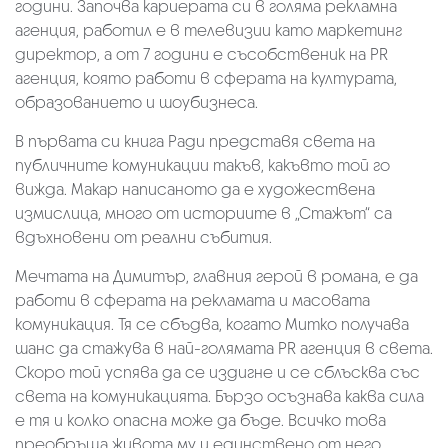
години. Започва кариерата си в голяма рекламна
агенция, работил е в телевизии като маркетинг
директор, а от 7 години е съсобственик на PR
агенция, която работи в сферата на културата,
образованието и шоубизнеса.
В първата си книга Ради представя света на
публичните комуникации такъв, какъвто той го
вижда. Макар написаното да е художествена
измислица, много от историите в „Стажът“ са
вдъхновени от реални събития.
Мечтата на Димитър, главния герой в романа, е да
работи в сферата на рекламата и масовата
комуникация. Тя се сбъдва, когато Митко получава
шанс да стажува в най-голямата PR агенция в света.
Скоро той успява да се издигне и се сблъсква със
света на комуникацията. Бързо осъзнава каква сила
е тя и колко опасна може да бъде. Всичко това
преобръща живота му и единствено от него