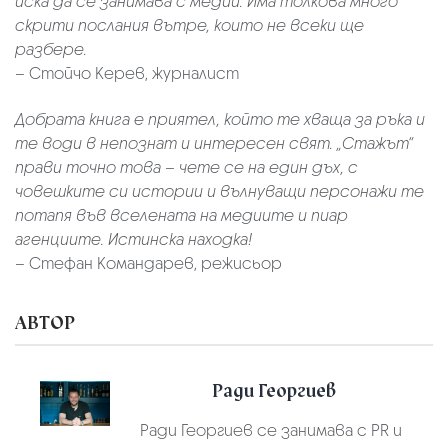
иска да се занимава с медии. Има толкова много
скрити послания вътре, които не всеки ще
разбере.
– Стойчо Керев, журналист
Добрата книга е приятел, който те хваща за ръка и
те води в непознат и интересен свят. „Стажът“
прави точно това – чете се на един дъх, с
човешките си истории и вълнуващи персонажи те
потапя във вселената на медиите и пиар
агенциите. Истинска находка!
– Стефан Командарев, режисьор
АВТОР
Ради Георгиев
Ради Георгиев се занимава с PR и