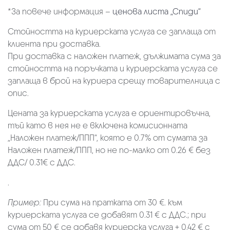
*За повече информация –
ценова листа „Спиди“
Стойността на куриерската услуга се заплаща от
клиента при доставка.
При доставка с наложен платеж, дължимата сума за
стойността на поръчката и куриерската услуга се
заплаща в брой на куриера срещу товарителница с
опис.
Цената за куриерската услуга е ориентировъчна,
тъй като в нея не е включена комисионната
„Наложен платеж/ППП“, която е 0.7% от сумата за
Наложен платеж/ППП, но не по-малко от 0.26 € без
ДДС/ 0.31€ с ДДС.
.
Пример:
При сума на пратката от 30 €. към
куриерската услуга се добавят 0.31 € с ДДС.; при
сума от 50 € се добавя куриерска услуга + 0.42 € с