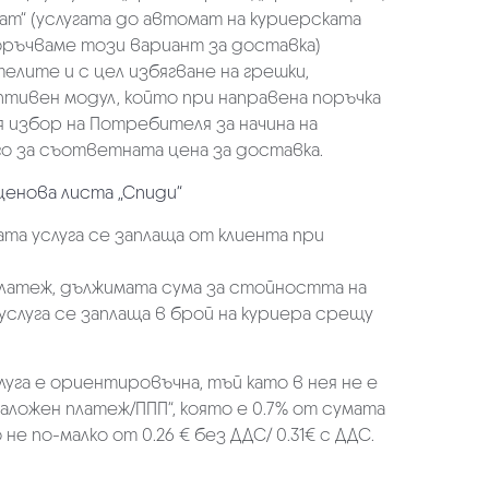
ат“ (услугата до автомат на куриерската
оръчваме този вариант за доставка)
елите и с цел избягване на грешки,
аптивен модул, който при направена поръчка
избор на Потребителя за начина на
о за съответната цена за доставка.
ценова листа „Спиди“
та услуга се заплаща от клиента при
платеж, дължимата сума за стойността на
услуга се заплаща в брой на куриера срещу
луга е ориентировъчна, тъй като в нея не е
аложен платеж/ППП“, която е 0.7% от сумата
не по-малко от 0.26 € без ДДС/ 0.31€ с ДДС.