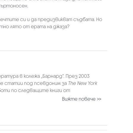
смъртоносен.
ечтите си и да предизвикват съдбата. Но
тно лято от ерата на джаза?
ература в колежа „Барнард“. През 2003
ше статии под псевдоним за
The New York
боти по следващите книги от
Вижте повече >>