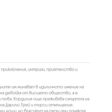
, приключения, интриги, приятелство и
Дните им минават в идиличното имение на
вена девойка от висшето общество, а е
а това. Кордилия още преживява смъртта на
о на Дариъс Грей и търси отмъщение.
ни нощи, но блясъкът на тези дни понякога