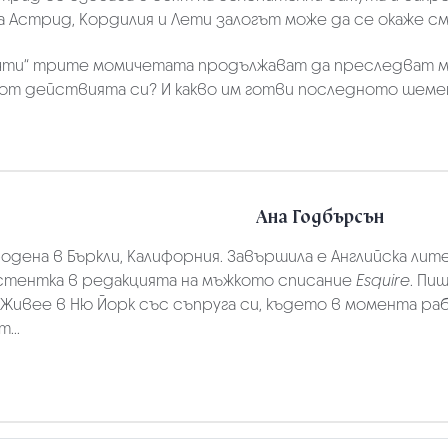
 за Астрид, Кордилия и Лети залогът може да се окаже 
ечти“ трите момичетата продължават да преследват м
от действията си? И какво им готви последното шеме
Ана Годбърсън
одена в Бъркли, Калифорния. Завършила е Английска лит
стентка в редакцията на мъжкото списание
Esquire
. Пи
Живее в Ню Йорк със съпруга си, където в момента ра
...