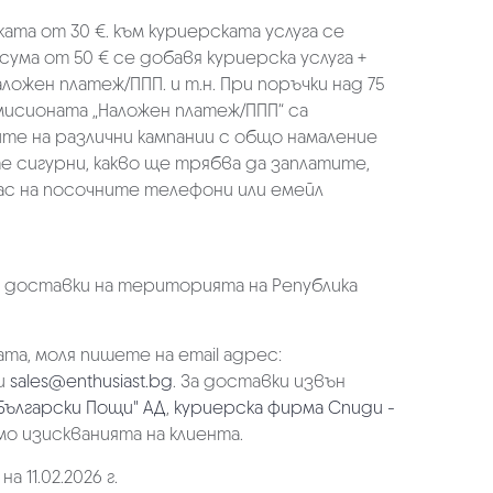
ката от 30 €. към куриерската услуга се
 сума от 50 € се добавя куриерска услуга +
аложен платеж/ППП. и т.н. При поръчки над 75
омисионата „Наложен платеж/ППП“ са
ите на различни кампании с общо намаление
те сигурни, какво ще трябва да заплатите,
ас на посочните телефони или емейл
а доставки на територията на Република
та, моля пишете на email адрес:
и
sales@enthusiast.bg
. За доставки извън
Български Пощи" АД
,
куриерска фирма Спиди -
мо изискванията на клиента.
 11.02.2026 г.