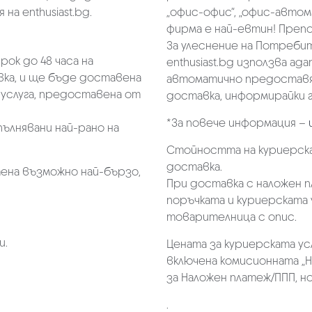
на enthusiast.bg.
„oфис-офис“, „офис-автом
фирма е най-евтин! Преп
За улеснение на Потребит
ок до 48 часа на
enthusiast.bg използва ад
ка, и ще бъде доставена
автоматично предоставя 
услуга, предоставена от
доставка, информирайки г
*За повече информация –
пълнявани най-рано на
Стойността на куриерска
доставка.
ена възможно най-бързо,
При доставка с наложен 
поръчката и куриерската 
товарителница с опис.
и.
Цената за куриерската ус
включена комисионната „Н
за Наложен платеж/ППП, но 
.