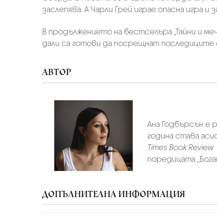
заслепява. А Чарли Грей играе опасна игра и
В продължението на бестселъра „Тайни и м
дали са готови да посрещнат последиците 
АВТОР
Ана Годбърсън е р
година става аси
Times Book Review
.
поредицата „Богат
ДОПЪЛНИТЕЛНА ИНФОРМАЦИЯ