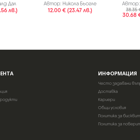
лд Дал
Автор:
Никола Бьогле
Автор:
.56 лв.)
12.00 € (23.47 лв.)
38.35 €
30.68 €
ИЕНТА
ИНФОРМАЦИЯ
Често задавани въп
ация
Доставка
продукти
Кариери
Общи условия
Политика за бискви
Политика за повери