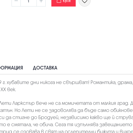
КУПИ
ФОРМАЦИЯ
ДОСТАВКА
9 г. хубавите дни никога не свършват! Романтика, драма
XX век.
 Лети Ларкспър вече не са момичетата от малкия град. 
нхатън. Но Лети не се задоволява да бъде само обикно
и да стигне до Бродуей, независимо какво ще й струв
йто е смятала, че обича. Сега тя изпълнява завещаниет
трид се озовава в свят на ослепителни бижута и вихре