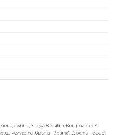
еренциални цени за всички свои пратки в
щи услугата „врата- врата“, „врата - офис“,