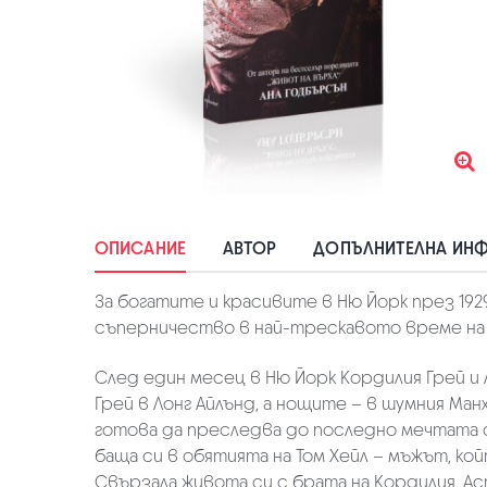
ОПИСАНИЕ
АВТОР
ДОПЪЛНИТЕЛНА ИН
За богатите и красивите в Ню Йорк през 192
съперничество в най-трескавото време на 
След един месец в Ню Йорк Кордилия Грей и
Грей в Лонг Айлънд, а нощите – в шумния Ма
готова да преследва до последно мечтата с
баща си в обятията на Том Хейл – мъжът, ко
Свързала живота си с брата на Кордилия, Ас