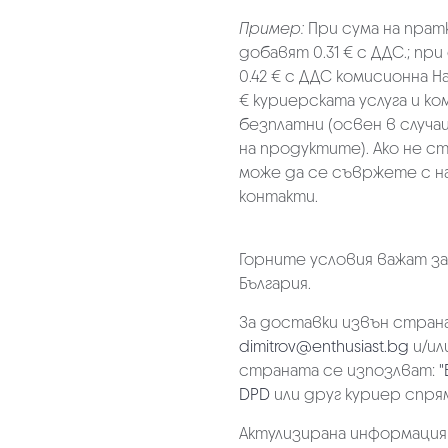
Пример:
При сума на прат
добавят 0.31 € с ДДС.; при
0.42 € с ДДС комисионна Н
€ куриерската услуга и к
безплатни (освен в случа
на продуктите). Ако не с
може да се съвржете с н
контакти.
Горните условия важат з
България.
За доставки извън страна
dimitrov@enthusiast.bg
и/ил
страната се изпозлват:
"
DPD
или друг куриер спря
Актулизирана информация на