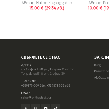
Автор:
Никос Казандзакис
Автор:
Роа
15.00 € (29.34 лв.)
10.00 € (19
СВЪРЖЕТЕ СЕ С НАС
ЗА КЛ
АДРЕС:
Вход
гр. София 1528, ул. „Поручик Христо
Регистр
Топракчиев“ 11, ет. 2, офис 39
Любими 
ТЕЛЕФОН:
+359879 009 566
,
+359878 903 665
EMAIL:
sales@enthusiast.bg