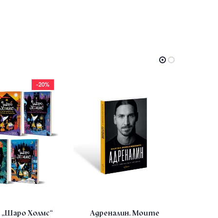
-20%
 „Шаро Холмс“
Адреналин. Моите
Пет