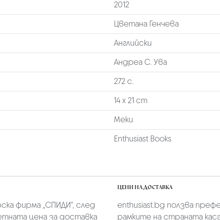
2012
Цветана Генчева
Английски
Андреа С. Ува
272 с.
14 х 21 cm
Меки
Enthusiast Books
ЦЕНИ НА ДОСТАВКА
скa фирмa „СПИДИ“,
след
enthusiast.bg ползва преф
тната цена за доставка
рамките на страната касае