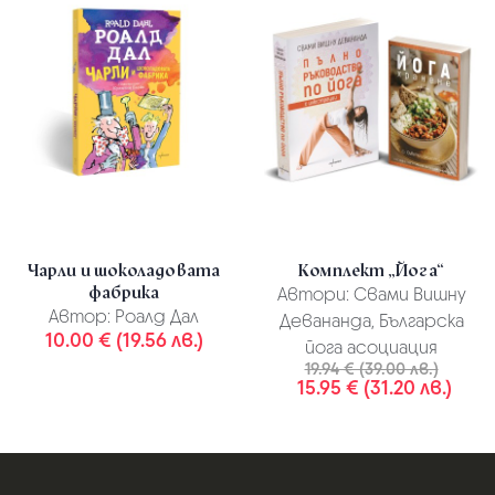
Чарли и шоколадовата
Комплект „Йога“
фабрика
Автори:
Свами Вишну
Автор:
Роалд Дал
Девананда, Българска
10.00 € (19.56 лв.)
йога асоциация
19.94 € (39.00 лв.)
15.95 € (31.20 лв.)