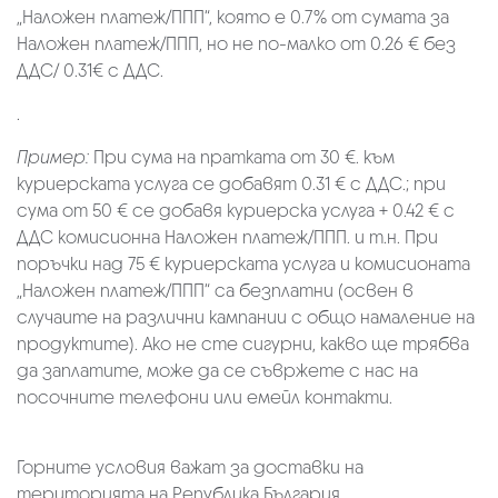
„Наложен платеж/ППП“, която е 0.7% от сумата за
Наложен платеж/ППП, но не по-малко от 0.26 € без
ДДС/ 0.31€ с ДДС.
.
Пример:
При сума на пратката от 30 €. към
куриерската услуга се добавят 0.31 € с ДДС.; при
сума от 50 € се добавя куриерска услуга + 0.42 € с
ДДС комисионна Наложен платеж/ППП. и т.н. При
поръчки над 75 € куриерската услуга и комисионата
„Наложен платеж/ППП“ са безплатни (освен в
случаите на различни кампании с общо намаление на
продуктите). Ако не сте сигурни, какво ще трябва
да заплатите, може да се съвржете с нас на
посочните телефони или емейл контакти.
Горните условия важат за доставки на
територията на Република България.