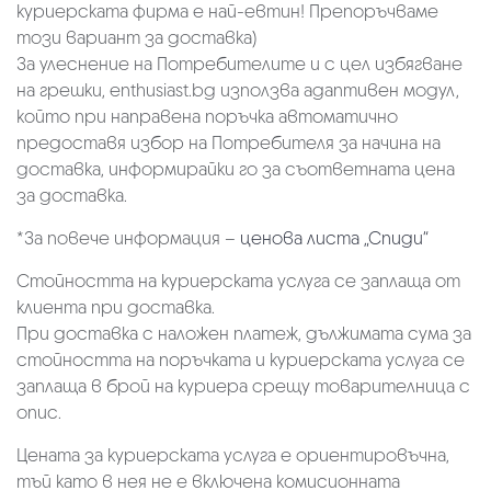
куриерската фирма е най-евтин! Препоръчваме
този вариант за доставка)
За улеснение на Потребителите и с цел избягване
на грешки, enthusiast.bg използва адаптивен модул,
който при направена поръчка автоматично
предоставя избор на Потребителя за начина на
доставка, информирайки го за съответната цена
за доставка.
*За повече информация –
ценова листа „Спиди“
Стойността на куриерската услуга се заплаща от
клиента при доставка.
При доставка с наложен платеж, дължимата сума за
стойността на поръчката и куриерската услуга се
заплаща в брой на куриера срещу товарителница с
опис.
Цената за куриерската услуга е ориентировъчна,
тъй като в нея не е включена комисионната