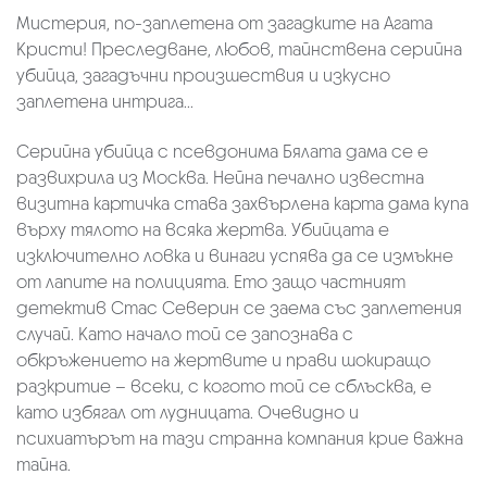
Мистерия, по-заплетена от загадките на Агата
Кристи! Преследване, любов, тайнствена серийна
убийца, загадъчни произшествия и изкусно
заплетена интрига...
Серийна убийца с псевдонима Бялата дама се е
развихрила из Москва. Нейна печално известна
визитна картичка става захвърлена карта дама купа
върху тялото на всяка жертва. Убийцата е
изключително ловка и винаги успява да се измъкне
от лапите на полицията. Ето защо частният
детектив Стас Северин се заема със заплетения
случай. Като начало той се запознава с
обкръжението на жертвите и прави шокиращо
разкритие – всеки, с когото той се сблъсква, е
като избягал от лудницата. Очевидно и
психиатърът на тази странна компания крие важна
тайна.