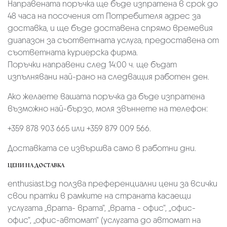
Направената поръчка ще бъде изпратена в срок до
48 часа на посочения от Потребителя адрес за
доставка, и ще бъде доставена спрямо времевия
диапазон за съответната услуга, предоставена от
съответната куриерска фирма.
Поръчки направени след 14:00 ч. ще бъдат
изпълнявани най-рано на следващия работен ден.
Ако желаете вашата поръчка да бъде изпратена
възможно най-бързо, моля звъннете на телефон:
+359 878 903 665 или +359 879 009 566.
Доставката се извършва само в работни дни.
ЦЕНИ НА ДОСТАВКА
enthusiast.bg ползва преференциални цени за всички
свои пратки в рамките на страната касаещи
услугата „врата- врата“, „врата - офис“, „oфис-
офис“, „офис-автомат“ (услугата до автомат на