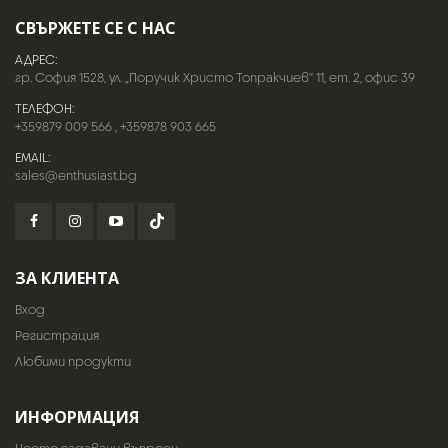
СВЪРЖЕТЕ СЕ С НАС
АДРЕС:
гр. София 1528, ул. „Поручик Христо Топракчиев“ 11, ет. 2, офис 39
ТЕЛЕФОН:
+359879 009 566
,
+359878 903 665
EMAIL:
sales@enthusiast.bg
ЗА КЛИЕНТА
Вход
Регистрация
Любими продукти
ИНФОРМАЦИЯ