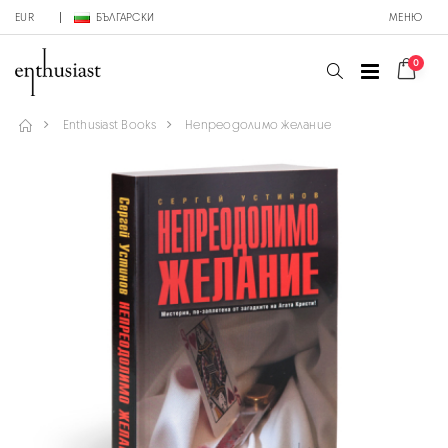
EUR
БЪЛГАРСКИ
МЕНЮ
0
Enthusiast Books
Непреодолимо желание