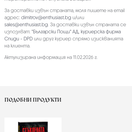
За доставки извън страната, моля пишете на email
адрес:
dimitrov@enthusiast.bg
и/или
sales@enthusiast.bg
. За доставки извън страната се
изпозлват:
"Български Пощи" АД
,
куриерска фирма
Спиди - DPD
или друг куриер спрямо изискванията
на клиента.
Актулизирана информация на 11.02.2026 г.
ПОДОБНИ ПРОДУКТИ