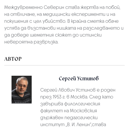
Междувременно Северин става жертва на побой,
на отвличане, на медицински експерименти и на
покушения с цел убийство. В крайна сметка обаче
успява да възстанови нишката на разследването и
да доведе шеметния сюжет до истински
невероятна развръзка.
АВТОР
Сергей Устинов
Сергей Лвович Устинов е роден
през 1953 г. в Москва. След като
завършва филологическия
факултет на Московския
държавен педагогически
институт „В. И. Ленин“,става