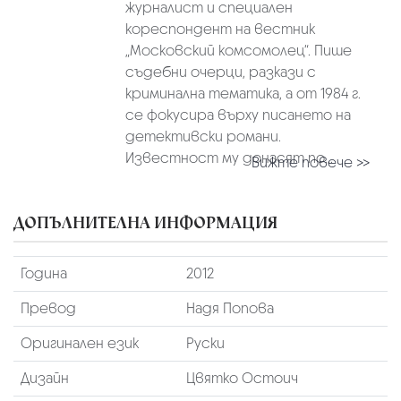
журналист и специален
кореспондент на вестник
„Московский комсомолец“. Пише
съдебни очерци, разкази с
криминална тематика, а от 1984 г.
се фокусира върху писането на
детективски романи.
Известност му донасят по...
Вижте повече >>
ДОПЪЛНИТЕЛНА ИНФОРМАЦИЯ
Година
2012
Превод
Надя Попова
Оригинален език
Руски
Дизайн
Цвятко Остоич