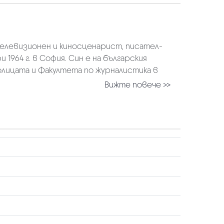
телевизионен и киносценарист, писател-
1964 г. в София. Син е на българския
олицата и Факултета по журналистика в
Вижте повече >>