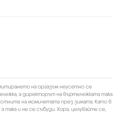
Имитирането на оргазъм неусетно се
ележка, а директорът на въртележката така
т устните на момичетата през зимата. Като в
 така и не се събуди. Хора, целувайте се,