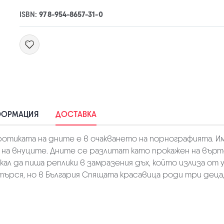
ISBN:
978-954-8657-31-0
ФОРМАЦИЯ
ДОСТАВКА
ротиката на дните е в очакването на порнографията. 
на внуците. Дните се разлитат като прокажен на върт
искал да пиша реплики в замразения дъх, който излиза о
ърся, но в България Спящата красавица роди три деца, а