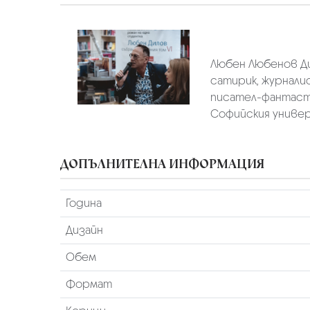
Любен Любенов Ди
сатирик, журналис
писател-фантаст 
Софийския универ
ДОПЪЛНИТЕЛНА ИНФОРМАЦИЯ
Година
Дизайн
Обем
Формат