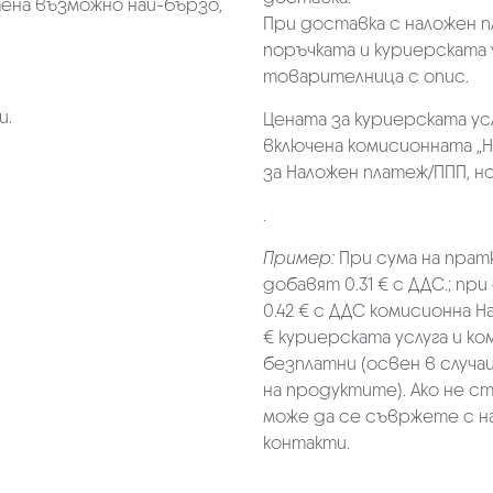
ена възможно най-бързо,
При доставка с наложен 
поръчката и куриерската 
товарителница с опис.
и.
Цената за куриерската ус
включена комисионната „Н
за Наложен платеж/ППП, но 
.
Пример:
При сума на прат
добавят 0.31 € с ДДС.; при
0.42 € с ДДС комисионна Н
€ куриерската услуга и к
безплатни (освен в случа
на продуктите). Ако не с
може да се съвржете с н
контакти.