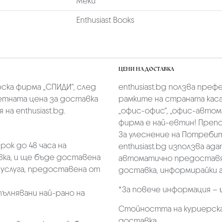
Меки
Enthusiast Books
ЦЕНИ НА ДОСТАВКА
скa фирмa „СПИДИ“,
след
enthusiast.bg ползва преф
тната цена за доставка
рамките на страната касае
на enthusiast.bg.
„oфис-офис“, „офис-автом
фирма е най-евтин! Преп
За улеснение на Потребит
ок до 48 часа на
enthusiast.bg използва ад
ка, и ще бъде доставена
автоматично предоставя 
услуга, предоставена от
доставка, информирайки г
*За повече информация –
пълнявани най-рано на
Стойността на куриерска
доставка.