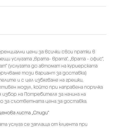
еренциални цени за всички свои пратки в
щи услугата „врата- врата“, „врата - офис“,
ат“ (услугата до автомат на куриерската
оръчваме този вариант за доставка)
елите и с цел избягване на грешки,
аптивен модул, който при направена поръчка
избор на Потребителя за начина на
о за съответната цена за доставка.
ценова листа „Спиди“
та услуга се заплаща от клиента при