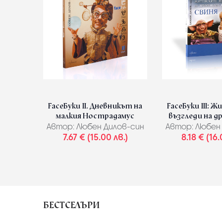
FaceБуки II. Дневникът на
FaceБуки III: 
малкия Нострадамус
възгледи на д
Автор:
Любен Дилов-син
Автор:
Любен 
7.67 € (15.00 лв.)
8.18 € (16.
БЕСТСЕЛЪРИ