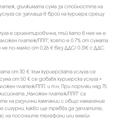
платеж, дължимата сума за стойността на
услуга се заплаща в брой на куриера срещу
луга е ориентировъчна, тъй като в нея не е
аложен платеж/ППП“, която е 0.7% от сумата
не по-малко от 0.26 € без ДДС/ 0.31€ с ДДС.
ката от 30 €. към куриерската услуга се
 сума от 50 € се добавя куриерска услуга +
аложен платеж/ППП. и т.н. При поръчки над 75
омисионата „Наложен платеж/ППП“ са
ите на различни кампании с общо намаление
те сигурни, какво ще трябва да заплатите,
ас на посочните телефони или емейл