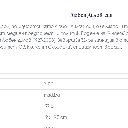
Любен Дилов-син
лов, по-известен като Любен Дилов-син, е български 
т, медиен предприемач и политик. Роден е на 19 ноември 
Любен Дилов (1927-2008). Завършва 32-ра гимназия в ст
ситет „Св. Климент Охридски“, специалност &bdqu...
2010
mad.bg
177 с.
19 х 19,5 cm