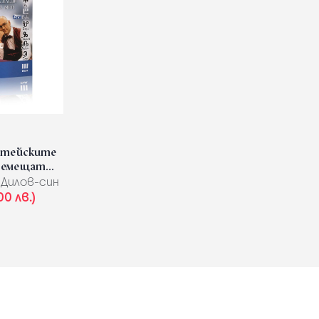
Житейските
ремещат...
Дилов-син
00 лв.)