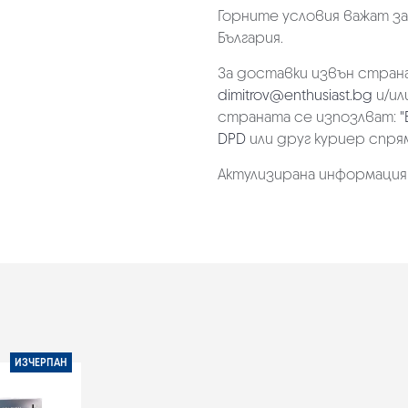
Горните условия важат з
България.
За доставки извън страна
dimitrov@enthusiast.bg
и/ил
страната се изпозлват:
"
DPD
или друг куриер спря
Актулизирана информация на
ИЗЧЕРПАН