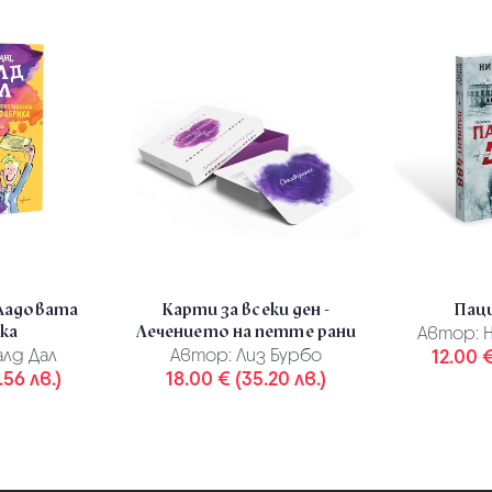
оладовата
Карти за всеки ден -
Пац
ка
Лечението на петте рани
Автор:
Н
лд Дал
Автор:
Лиз Бурбо
12.00 €
.56 лв.)
18.00 € (35.20 лв.)