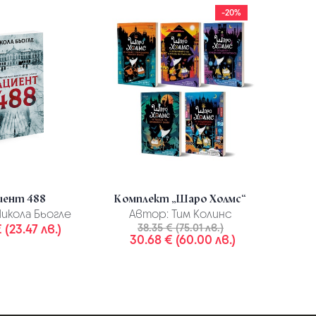
-20%
иент 488
Комплект „Шаро Холмс“
Ко
икола Бьогле
Автор:
Тим Колинс
Авто
 (23.47 лв.)
38.35 € (75.01 лв.)
Девана
30.68 € (60.00 лв.)
1
15