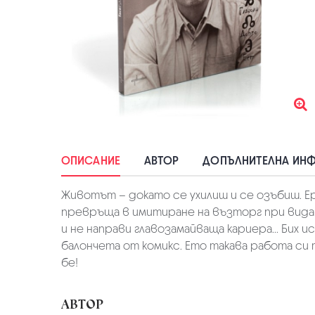
ОПИСАНИЕ
АВТОР
ДОПЪЛНИТЕЛНА ИН
Животът – докато се ухилиш и се озъбиш. Е
превръща в имитиране на възторг при вида 
и не направи главозамайваща кариера... Бих 
балончета от комикс. Ето такава работа си т
бе!
АВТОР