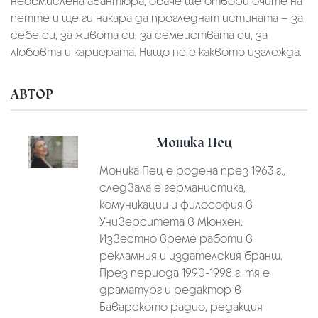
необмислена авантюра, обаче ще отвори очите на
петте и ще ги накара да прогледнат истината – за
себе си, за живота си, за семействата си, за
любовта и кариерата. Нищо не е каквото изглежда.
АВТОР
Моника Пец
Моника Пец е родена през 1963 г.,
следвала е германистика,
комуникации и философия в
Университета в Мюнхен.
Известно време работи в
рекламния и издателския бранш.
През периода 1990-1998 г. тя е
драматург и редактор в
Баварското радио, редакция