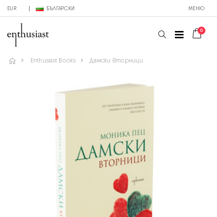
EUR
БЪЛГАРСКИ
МЕНЮ
0
Enthusiast Books
Дамски вторници