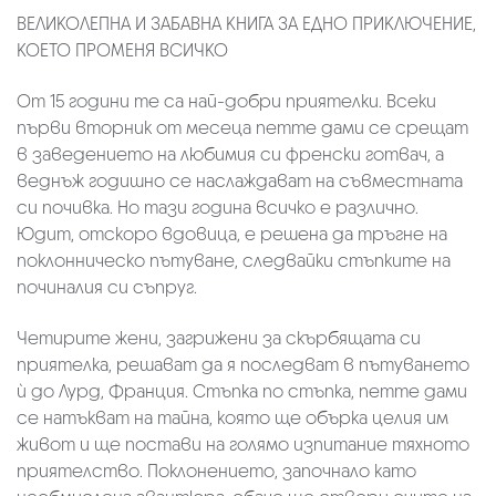
ВЕЛИКОЛЕПНА И ЗАБАВНА КНИГА ЗА ЕДНО ПРИКЛЮЧЕНИЕ,
КОЕТО ПРОМЕНЯ ВСИЧКО
От 15 години те са най-добри приятелки. Всеки
първи вторник от месеца петте дами се срещат
в заведението на любимия си френски готвач, а
веднъж годишно се наслаждават на съвместната
си почивка. Но тази година всичко е различно.
Юдит, отскоро вдовица, е решена да тръгне на
поклонническо пътуване, следвайки стъпките на
починалия си съпруг.
Четирите жени, загрижени за скърбящата си
приятелка, решават да я последват в пътуването
ѝ до Лурд, Франция. Стъпка по стъпка, петте дами
се натъкват на тайна, която ще обърка целия им
живот и ще постави на голямо изпитание тяхното
приятелство. Поклонението, започнало като