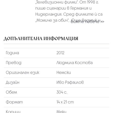
„Телевизионни филми“. От 1998 г.
пише сценарии в Германия и
Нидерландия. Сред филмите ѝ са
„Момиче за обич“, „Още веднъж н...
Вижте повече >>
ДОПЪЛНИТЕЛНА ИНФОРМАЦИЯ
Година
2012
Превод
Людмила Костова
Оригинален език
Немски
Дизайн
Иво Рафаилов
Обем
304 с.
Формат
14 х 21 cm
Корици
Меки