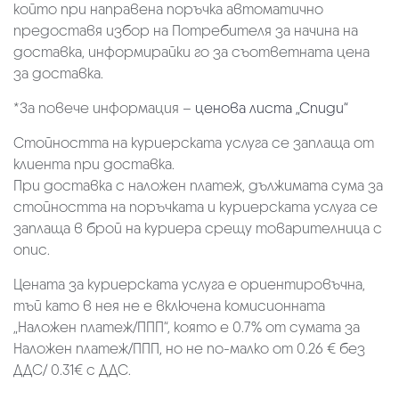
който при направена поръчка автоматично
предоставя избор на Потребителя за начина на
доставка, информирайки го за съответната цена
за доставка.
*За повече информация –
ценова листа „Спиди“
Стойността на куриерската услуга се заплаща от
клиента при доставка.
При доставка с наложен платеж, дължимата сума за
стойността на поръчката и куриерската услуга се
заплаща в брой на куриера срещу товарителница с
опис.
Цената за куриерската услуга е ориентировъчна,
тъй като в нея не е включена комисионната
„Наложен платеж/ППП“, която е 0.7% от сумата за
Наложен платеж/ППП, но не по-малко от 0.26 € без
ДДС/ 0.31€ с ДДС.