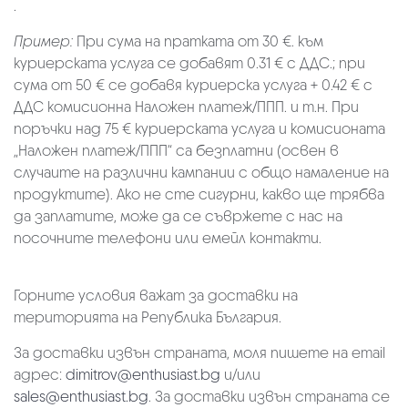
.
Пример:
При сума на пратката от 30 €. към
куриерската услуга се добавят 0.31 € с ДДС.; при
сума от 50 € се добавя куриерска услуга + 0.42 € с
ДДС комисионна Наложен платеж/ППП. и т.н. При
поръчки над 75 € куриерската услуга и комисионата
„Наложен платеж/ППП“ са безплатни (освен в
случаите на различни кампании с общо намаление на
продуктите). Ако не сте сигурни, какво ще трябва
да заплатите, може да се съвржете с нас на
посочните телефони или емейл контакти.
Горните условия важат за доставки на
територията на Република България.
За доставки извън страната, моля пишете на email
адрес:
dimitrov@enthusiast.bg
и/или
sales@enthusiast.bg
. За доставки извън страната се