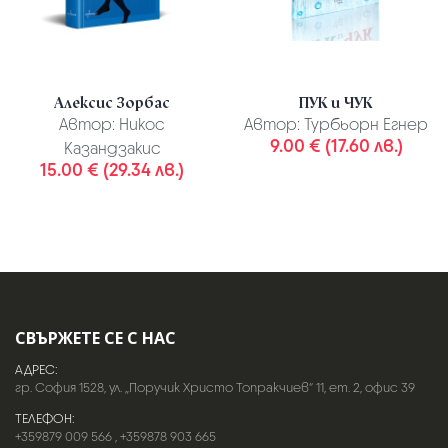
Алексис Зорбас
ПУК и ЧУК
Автор:
Никос
Автор:
Турбьорн Егнер
9.00 € (17.60 лв.)
Казандзакис
15.00 € (29.34 лв.)
СВЪРЖЕТЕ СЕ С НАС
АДРЕС:
гр. София 1528, ул. „Поручик Христо Топракчиев“ 11, ет. 2, офис 39
ТЕЛЕФОН:
+359879 009 566
,
+359878 903 665