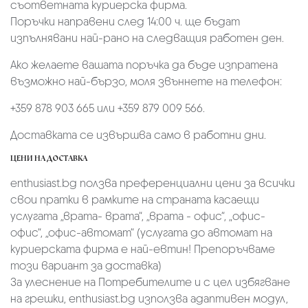
съответната куриерска фирма.
Поръчки направени след 14:00 ч. ще бъдат
изпълнявани най-рано на следващия работен ден.
Ако желаете вашата поръчка да бъде изпратена
възможно най-бързо, моля звъннете на телефон:
+359 878 903 665 или +359 879 009 566.
Доставката се извършва само в работни дни.
ЦЕНИ НА ДОСТАВКА
enthusiast.bg ползва преференциални цени за всички
свои пратки в рамките на страната касаещи
услугата „врата- врата“, „врата - офис“, „oфис-
офис“, „офис-автомат“ (услугата до автомат на
куриерската фирма е най-евтин! Препоръчваме
този вариант за доставка)
За улеснение на Потребителите и с цел избягване
на грешки, enthusiast.bg използва адаптивен модул,