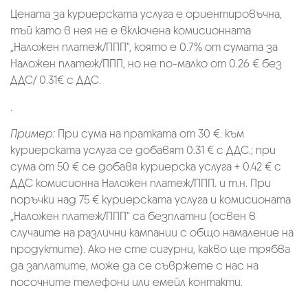
Цената за куриерската услуга е ориентировъчна,
тъй като в нея не е включена комисионната
„Наложен платеж/ППП“, която е 0.7% от сумата за
Наложен платеж/ППП, но не по-малко от 0.26 € без
ДДС/ 0.31€ с ДДС.
.
Пример:
При сума на пратката от 30 €. към
куриерската услуга се добавят 0.31 € с ДДС.; при
сума от 50 € се добавя куриерска услуга + 0.42 € с
ДДС комисионна Наложен платеж/ППП. и т.н. При
поръчки над 75 € куриерската услуга и комисионата
„Наложен платеж/ППП“ са безплатни (освен в
случаите на различни кампании с общо намаление на
продуктите). Ако не сте сигурни, какво ще трябва
да заплатите, може да се съвржете с нас на
посочните телефони или емейл контакти.