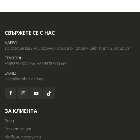
СВЪРЖЕТЕ СЕ С НАС
АДРЕС:
гр. София 1528, ул. „Поручик Христо Топракчиев“ 11, ет. 2, офис 39
ТЕЛЕФОН:
+359879 009 566
,
+359878 903 665
EMAIL:
sales@enthusiast.bg
ЗА КЛИЕНТА
Вход
Регистрация
Любими продукти