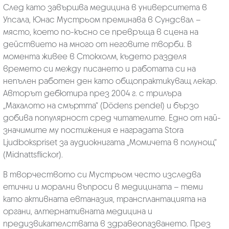
След като завършва медицина в университета в
Упсала, Юнас Мустрьом преминава в Сундсвал –
място, което по-късно се превръща в сцена на
действието на много от неговите творби. В
момента живее в Стокхолм, където разделя
времето си между писането и работата си на
непълен работен ден като общопрактикуващ лекар.
Авторът дебютира през 2004 г. с трилъра
„Махалото на смъртта“ (Dödens pendel) и бързо
добива популярност сред читателите. Едно от най-
значимите му постижения е наградата Stora
Ljudbokspriset за аудиокнигата „Момичета в полунощ“
(Midnattsflickor).
В творчеството си Мустрьом често изследва
етични и морални въпроси в медицината – теми
като активната евтаназия, трансплантацията на
органи, алтернативната медицина и
предизвикателствата в здравеопазването. През