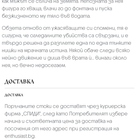
как мъжът се свлича на земята. Непозната за нея
фигура го хваща, влачи го до фонтана и пуска
безжизненото му тяло във водата.
Обзета отново от ужасяващите си спомени, тя е
сигурна, че огледалните убийства са свързани, и е
твърдо решена да разплете една по една тънките
нишки на мрачната истина. Някой обаче следи всяко
нейно движение и диша във врата ѝ… винаги около
нея, но вечно недосегаем.
ДОСТАВКА
ДОСТАВКА
Поръчаните стоки се доставят чрез куриерскa
фирмa „СПИДИ“,
след като Потребителят избере
начина и съответната цена за доставка на
посочения от него адрес при регистрация на
enthusiast.bg.