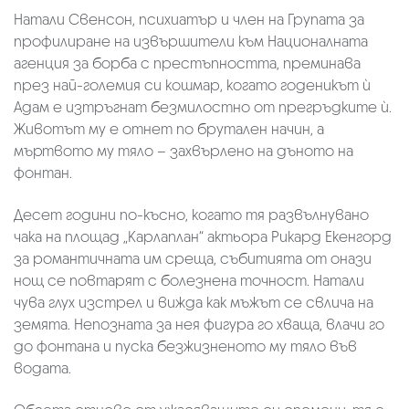
Натали Свенсон, психиатър и член на Групата за
профилиране на извършители към Националната
агенция за борба с престъпността, преминава
през най-големия си кошмар, когато годеникът ѝ
Адам е изтръгнат безмилостно от прегръдките ѝ.
Животът му е отнет по брутален начин, а
мъртвото му тяло – захвърлено на дъното на
фонтан.
Десет години по-късно, когато тя развълнувано
чака на площад „Карлаплан“ актьора Рикард Екенгорд
за романтичната им среща, събитията от онази
нощ се повтарят с болезнена точност. Натали
чува глух изстрел и вижда как мъжът се свлича на
земята. Непозната за нея фигура го хваща, влачи го
до фонтана и пуска безжизненото му тяло във
водата.