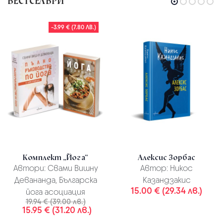
БЕСТСЕЛЪРИ
-3.99 € (7.80 ЛВ.)
Комплект „Йога“
Алексис Зорбас
Автори:
Свами Вишну
Автор:
Никос
Девананда, Българска
Казандзакис
15.00 € (29.34 лв.)
йога асоциация
19.94 € (39.00 лв.)
15.95 € (31.20 лв.)