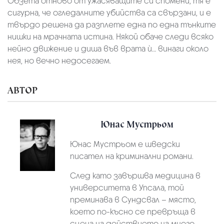
Обзета отново от ужасяващите си спомени, тя е
сигурна, че огледалните убийства са свързани, и е
твърдо решена да разплете една по една тънките
нишки на мрачната истина. Някой обаче следи всяко
нейно движение и диша във врата ѝ… винаги около
нея, но вечно недосегаем.
АВТОР
Юнас Мустрьом
Юнас Мустрьом е шведски
писател на криминални романи.
След като завършва медицина в
университета в Упсала, той
преминава в Сундсвал – място,
което по-късно се превръща в
сцена на действието на много