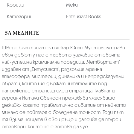
Корици
Меки
Категории
Enthusiast Books
ЗА МЕДИИТЕ
Шведският писател и лекар Юнас Мустрьом прави
своя дебют у нас с първото заглавие от своята
най-успешна криминална поредица. „Четвъртият“,
издаван от „Ентусиаст“, разгръща мрачна
атмосфера, мистерии, динамика и непредсказуеми
обрати, които ще държат читателите под
напрежение страница след страница. Главната
героиня Натали Свенсон преживява ужасяващо
дежавю, когато травматично събитие от нейното
минало се повтаря с болезнена точност. Този път
тя взима нещата в свои ръце и започва да търси
отговори, които не е готова да чуе.