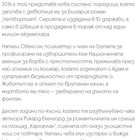
2014 г. той представя нова съспенс поредица, която
започва с дебютния му за България роман
„Четвъртият“. Серията е издадена в 10 държави, а
само в Швеция е продадена в тираж от над един
милион екземпляра.
Натали Свенсон, психиатър и член на Групата за
профилиране на извършители към Националната
агенция за борба с престъпността, преминава през
най-големия си кошмар, когато годеникът ѝ Адам е
изтръгнат безмилостно от прегръдките ѝ.
Животът му е отнет по брутален начин, а
мъртвото му тяло – захвърлено на дъното на
фонтан.
Десет години по-късно, когато тя развълнувано чака
актьора Рикард Екенгорд за романтичната им среща
на площад „Карлаплан“, сцената от онази злощастна
нощ се повтаря. Натали чува глух изстрел и вижда