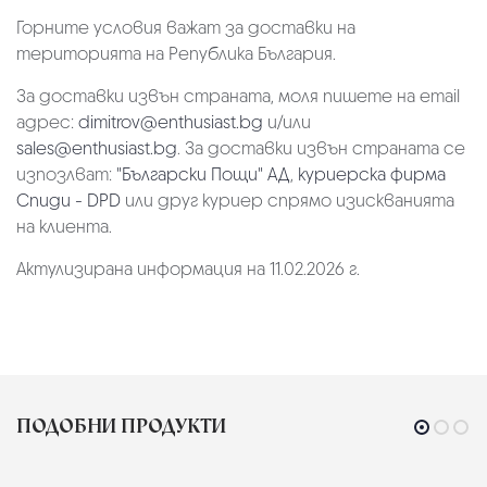
Горните условия важат за доставки на
територията на Република България.
За доставки извън страната, моля пишете на email
адрес:
dimitrov@enthusiast.bg
и/или
sales@enthusiast.bg
. За доставки извън страната се
изпозлват:
"Български Пощи" АД
,
куриерска фирма
Спиди - DPD
или друг куриер спрямо изискванията
на клиента.
Актулизирана информация на 11.02.2026 г.
ПОДОБНИ ПРОДУКТИ