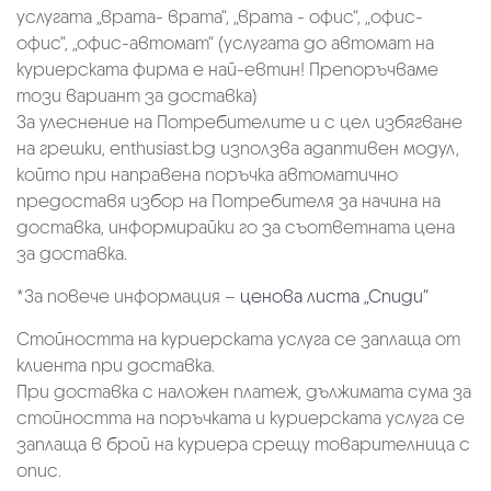
услугата „врата- врата“, „врата - офис“, „oфис-
офис“, „офис-автомат“ (услугата до автомат на
куриерската фирма е най-евтин! Препоръчваме
този вариант за доставка)
За улеснение на Потребителите и с цел избягване
на грешки, enthusiast.bg използва адаптивен модул,
който при направена поръчка автоматично
предоставя избор на Потребителя за начина на
доставка, информирайки го за съответната цена
за доставка.
*За повече информация –
ценова листа „Спиди“
Стойността на куриерската услуга се заплаща от
клиента при доставка.
При доставка с наложен платеж, дължимата сума за
стойността на поръчката и куриерската услуга се
заплаща в брой на куриера срещу товарителница с
опис.