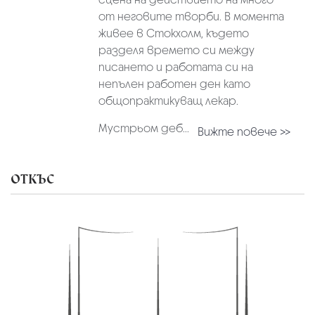
от неговите творби. В момента
живее в Стокхолм, където
разделя времето си между
писането и работата си на
непълен работен ден като
общопрактикуващ лекар.
Мустрьом деб...
Вижте повече >>
ОТКЪС