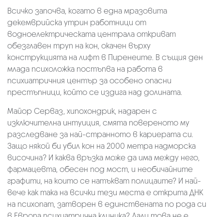
Всичко започва, когато в една мразовита
декемврийска утрин работници от
водноелектрическата централа откриват
обезглавен труп на кон, окачен върху
конструкцията на лифт в Пиренеите. В същия ден
млада психоложка постъпва на работа в
психиатричния център за особено опасни
престъпници, който се издига над долината.
Майор Серваз, хипохондрик, надарен с
изключителна интуиция, смята повереното му
разследване за най-странното в кариерата си.
Защо някой би убил кон на 2000 метра надморска
височина? И каква връзка може да има между него,
фармацевта, обесен под мост, и необичайните
графити, на които се натъкват полицаите? И най-
вече как така на всички тези места е открита ДНК
на психопат, затворен в единствената по рода си
в Европа психиатрична клиника? Дали това не е