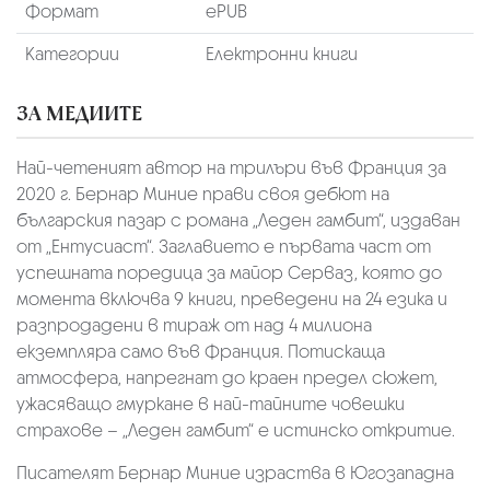
Формат
ePUB
Категории
Електронни книги
ЗА МЕДИИТЕ
Най-четеният автор на трилъри във Франция за
2020 г. Бернар Миние прави своя дебют на
българския пазар с романа „Леден гамбит“, издаван
от „Ентусиаст“. Заглавието е първата част от
успешната поредица за майор Серваз, която до
момента включва 9 книги, преведени на 24 езика и
разпродадени в тираж от над 4 милиона
екземпляра само във Франция. Потискаща
атмосфера, напрегнат до краен предел сюжет,
ужасяващо гмуркане в най-тайните човешки
страхове – „Леден гамбит“ е истинско откритие.
Писателят Бернар Миние израства в Югозападна