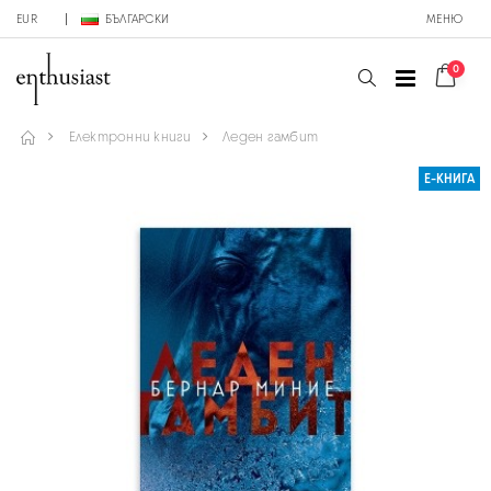
EUR
БЪЛГАРСКИ
МЕНЮ
0
Електронни книги
Леден гамбит
Е-КНИГА