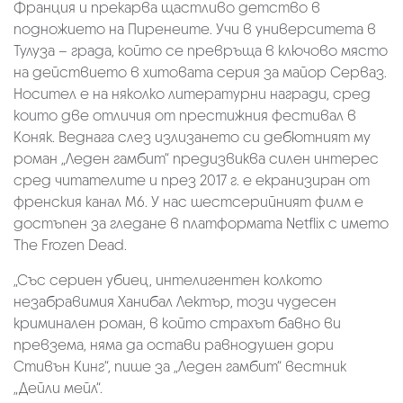
Франция и прекарва щастливо детство в
подножието на Пиренеите. Учи в университета в
Тулуза – града, който се превръща в ключово място
на действието в хитовата серия за майор Серваз.
Носител е на няколко литературни награди, сред
които две отличия от престижния фестивал в
Коняк. Веднага слез излизането си дебютният му
роман „Леден гамбит“ предизвиква силен интерес
сред читателите и през 2017 г. е екранизиран от
френския канал M6. У нас шестсерийният филм е
достъпен за гледане в платформата Netflix с името
The Frozen Dead.
„Със сериен убиец, интелигентен колкото
незабравимия Ханибал Лектър, този чудесен
криминален роман, в който страхът бавно ви
превзема, няма да остави равнодушен дори
Стивън Кинг“, пише за „Леден гамбит“ вестник
„Дейли мейл“.