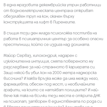
В една мразовита декемврийска утрин работници
от водноелектрическата централа откриват
обезглавен труп на кон, окачен върху
конструкцията на лифт в Пиренеите.
В същия този ден млада психоложка постъпва на
работа в психиатричния център за особено опасни
престъпници, който се издига над долината.
Майор Серваз, хипохондрик, надарен с
изключителна интуиция, смята повереното му
разследване за най-странното в кариерата си.
Защо някой би убил кон на 2000 метра надморска
височина? И каква връзка може да има между него,
фармацевта, обесен под мост, и необичайните
графити, на които се натъкват полицаите? И най-
вече как така на всички тези места е открита ДНК
на психопат, затворен в единствената по рода си