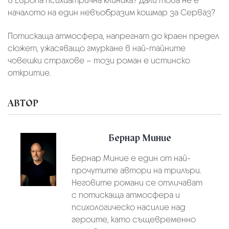
в Европа психиатрична клиника? Дали това не е
началото на един невъобразим кошмар за Серваз?
Потискаща атмосфера, напрегнат до краен предел
сюжет, ужасяващо гмуркане в най-тайните
човешки страхове – този роман е истинско
откритие.
АВТОР
Бернар Миние
Бернар Миние е един от най-
прочутите автори на трилъри.
Неговите романи се отличават
с потискаща атмосфера и
психологическо насилие над
героите, като същевременно