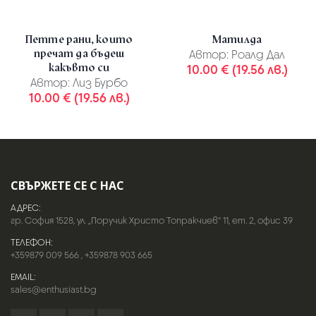
Петте рани, които
Матилда
пречат да бъдеш
Автор:
Роалд Дал
какъвто си
10.00 € (19.56 лв.)
Автор:
Лиз Бурбо
10.00 € (19.56 лв.)
СВЪРЖЕТЕ СЕ С НАС
АДРЕС:
гр. София 1528, ул. „Поручик Христо Топракчиев“ 11, ет. 2, офис 39
ТЕЛЕФОН:
+359879 009 566
,
+359878 903 665
EMAIL:
sales@enthusiast.bg