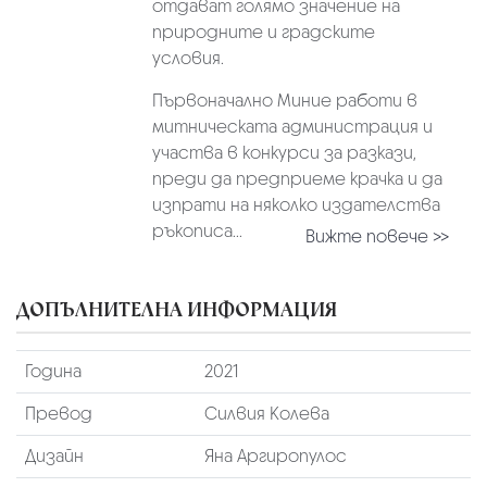
отдават голямо значение на
природните и градските
условия.
Първоначално Миние работи в
митническата администрация и
участва в конкурси за разкази,
преди да предприеме крачка и да
изпрати на няколко издателства
ръкописа...
Вижте повече >>
ДОПЪЛНИТЕЛНА ИНФОРМАЦИЯ
Година
2021
Превод
Силвия Колева
Дизайн
Яна Аргиропулос