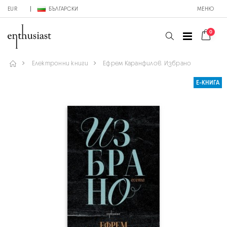
EUR
БЪЛГАРСКИ
МЕНЮ
0
Електронни книги
Ефрем Каранфилов. Избрано
Е-КНИГА