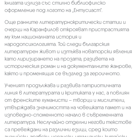
книгата излиза със стилно библиофилско
оформление под логото на „Ентусиаст“.
Още ранните литературнокритически статии и
очерци на Каранфилов открояват пристрастията
му към националната история и
народопсихологията. Той следи българския
литературен живот и изтъква новаторски явления
като лиризирането на прозата, разцвета на
историческия роман и на документалните жанрове,
както и променящия се възглед за героичното.
Ученият продължава и развива патриотичната
линия в литературата и критиката у нас, а повлиян
от френските хуманисти – творци и мислители,
утвърждава значимостта на човешката памет и на
изповедно-споменното начало в съвременната
литература. Неслучайно отделни негови текстове
са превеждани на различни езици, сред които
английски, арабски, испански, италиански, китайски,