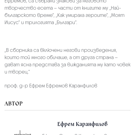
Ефремов, са събрани знакови за неговото
творчество есета – части от книгите му „Най-
българското време“, „Как умираха героите“, „Моят
Иисус“ и трилогията „Българи“.
„В сборника са включени негови произведения,
които той много обичаше, а от друга страна –
дават ясна представа за вижданията му като човек
и творец.“
проф. д-р Ефрем Ефремов Каранфилов
АВТОР
Ефрем Каранфилов