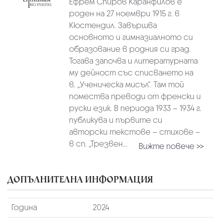
Ефрем Спиров Каранфилов е
роден на 27 ноември 1915 г. в
Кюстендил. Завършва
основното и гимназиалното си
образование в родния си град.
Тогава започва и литературната
му дейност със списването на
в. „Ученическа мисъл“. Там той
помества преводи от френски и
руски език. В периода 1933 – 1934 г.
публикува и първите си
авторски текстове – стихове –
в сп. „Трезвен...
Вижте повече >>
ДОПЪЛНИТЕЛНА ИНФОРМАЦИЯ
Година
2024