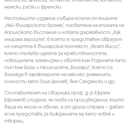
немски, руски и френски.
Настоящото издание събира есета от книгите
„Най-българското време“, посветена на епохата на
Априлското въстание и новата държавност, „Как
умираха героите“, в която е представен образът
на смъртта в българския контекст, „Моят Иисус“,
която тълкува идеята за нравствеността,
човещината, хуманизма и обичта към Родината като
път към Бога, и трилогията „Българи“, която се
вглежда в характерите на няколко знаменити
личности като Гоце Делчев, Яне Сандански и др.
Съставителят на сборника проф. д-р Ефрем
Ефремов споделя, че това са произведения, които
баща му много е обичал, а от друга страна – дават
ясна представа за вижданията му като човек и
творец.