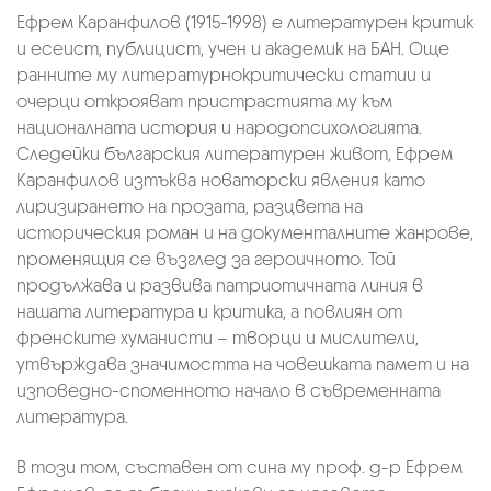
Ефрем Каранфилов (1915-1998) е литературен критик
и есеист, публицист, учен и академик на БАН. Още
ранните му литературнокритически статии и
очерци открояват пристрастията му към
националната история и народопсихологията.
Следейки българския литературен живот, Ефрем
Каранфилов изтъква новаторски явления като
лиризирането на прозата, разцвета на
историческия роман и на документалните жанрове,
променящия се възглед за героичното. Той
продължава и развива патриотичната линия в
нашата литература и критика, а повлиян от
френските хуманисти – творци и мислители,
утвърждава значимостта на човешката памет и на
изповедно-споменното начало в съвременната
литература.
В този том, съставен от сина му проф. д-р Ефрем