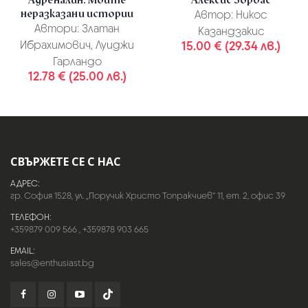
неразказани истории
Автор:
Никос
Автори:
Златан
Казандзакис
Ибрахимович, Луиджи
15.00 € (29.34 лв.)
Гарландо
12.78 € (25.00 лв.)
СВЪРЖЕТЕ СЕ С НАС
АДРЕС:
гр. София 1528, ул. „Поручик Христо Топракчиев“ 11, ет. 2, офис 39
ТЕЛЕФОН:
+359879 009 566
,
+359878 903 665
EMAIL:
sales@enthusiast.bg