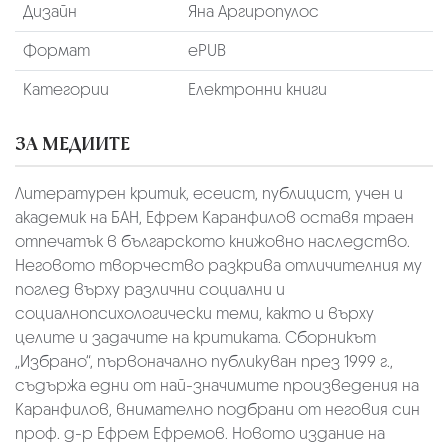
Дизайн
Яна Аргиропулос
Формат
ePUB
Категории
Електронни книги
ЗА МЕДИИТЕ
Литературен критик, есеист, публицист, учен и
академик на БАН, Ефрем Каранфилов оставя траен
отпечатък в българското книжовно наследство.
Неговото творчество разкрива отличителния му
поглед върху различни социални и
социалнопсихологически теми, както и върху
целите и задачите на критиката. Сборникът
„Избрано“, първоначално публикуван през 1999 г.,
съдържа едни от най-значимите произведения на
Каранфилов, внимателно подбрани от неговия син
проф. д-р Ефрем Ефремов. Новото издание на