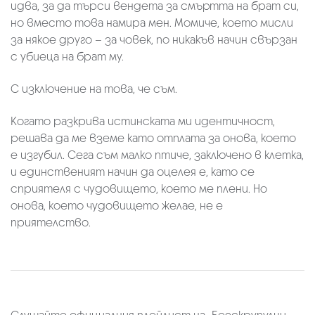
идва, за да търси вендета за смъртта на брат си,
но вместо това намира мен. Момиче, което мисли
за някое друго – за човек, по никакъв начин свързан
с убиеца на брат му.
С изключение на това, че съм.
Когато разкрива истинската ми идентичност,
решава да ме вземе като отплата за онова, което
е изгубил. Сега съм малко птиче, заключено в клетка,
и единственият начин да оцелея е, като се
сприятеля с чудовището, което ме плени. Но
онова, което чудовището желае, не е
приятелство.