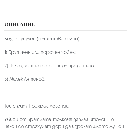
ОПИСАНИЕ
Безскрупулен (съществително):
1) Брутален или порочен човек;
2) Някой, който не се спира пред нищо;
3) Малек Антонов.
Той е мит. Призрак. Легенда.
Убиец от Братвата, толкова заплашителен, че
някои се страхуват дори да изрекат името му. Той