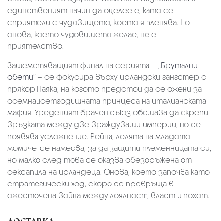
единственият начин да оцелее е, като се
сприятели с чудовището, което я пленява. Но
онова, което чудовището желае, не е
приятелство.
Зашеметяващият финал на серията –
„Брутални
обети“
– се фокусира върху ирландски гангстер с
прякор Паяка, на когото предстои да се ожени за
осемнайсетгодишната принцеса на италианската
мафия. Уреденият брачен съюз обещава да скрепи
връзката между две враждуващи империи, но се
появява усложнение. Рейна, лелята на младото
момиче, се намесва, за да защити племенницата си,
но малко след това се оказва обезоръжена от
сексапила на ирландеца. Онова, което започва като
стратегически ход, скоро се превръща в
ожесточена война между лоялност, власт и похот.