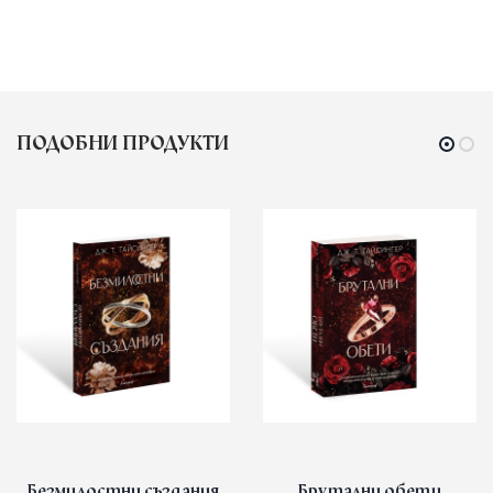
ПОДОБНИ ПРОДУКТИ
Безмилостни създания
Брутални обети