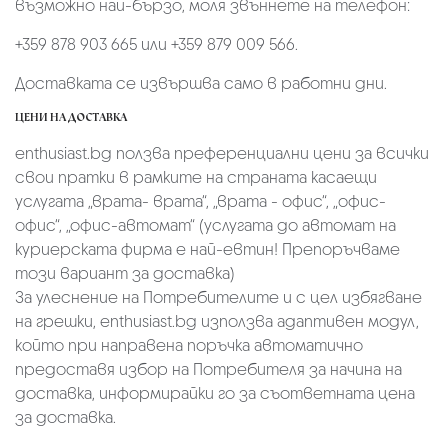
възможно най-бързо, моля звъннете на телефон:
+359 878 903 665 или +359 879 009 566.
Доставката се извършва само в работни дни.
ЦЕНИ НА ДОСТАВКА
enthusiast.bg ползва преференциални цени за всички
свои пратки в рамките на страната касаещи
услугата „врата- врата“, „врата - офис“, „oфис-
офис“, „офис-автомат“ (услугата до автомат на
куриерската фирма е най-евтин! Препоръчваме
този вариант за доставка)
За улеснение на Потребителите и с цел избягване
на грешки, enthusiast.bg използва адаптивен модул,
който при направена поръчка автоматично
предоставя избор на Потребителя за начина на
доставка, информирайки го за съответната цена
за доставка.