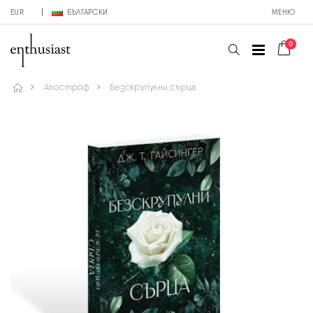
EUR
БЪЛГАРСКИ
МЕНЮ
0
Апостроф
Безскрупулни сърца