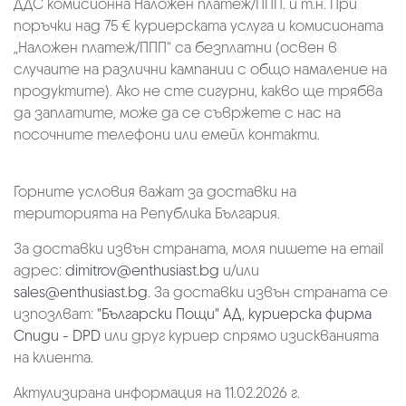
ДДС комисионна Наложен платеж/ППП. и т.н. При
поръчки над 75 € куриерската услуга и комисионата
„Наложен платеж/ППП“ са безплатни (освен в
случаите на различни кампании с общо намаление на
продуктите). Ако не сте сигурни, какво ще трябва
да заплатите, може да се съвржете с нас на
посочните телефони или емейл контакти.
Горните условия важат за доставки на
територията на Република България.
За доставки извън страната, моля пишете на email
адрес:
dimitrov@enthusiast.bg
и/или
sales@enthusiast.bg
. За доставки извън страната се
изпозлват:
"Български Пощи" АД
,
куриерска фирма
Спиди - DPD
или друг куриер спрямо изискванията
на клиента.
Актулизирана информация на 11.02.2026 г.