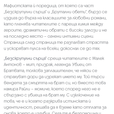
Мафиотската ѝ поредица, от която са част
„Безскрупулни сърца“ и „Брутални обети“, бързо се
издига до върха на класациите за любовни романи,
като пленява читателите с пареща химия между
героите, драматични обрати с високи залози и не
на последно място – огнени интимни сцени.
Страница след страница те разпалват страстта
и ускоряват пулса на всеки, докоснал се до тях.
„Безскрупулни сърца“
среща читателите с Малек
Антонов – мит, призрак, легенда. Убиец от
Братвата, толкова заплашителен, че някои се
страхуват дори да изрекат името му. Той търси
вендета за смъртта на брат си, но вместо това
намира Райли – момиче, което според него не е
свързано с убиеца на брат му. С изключение на
това, че е и когато разкрива истинската ѝ
идентичност, решава да я вземе като отплата за
онова, което е изгубил. Сега тя е безпомощна и