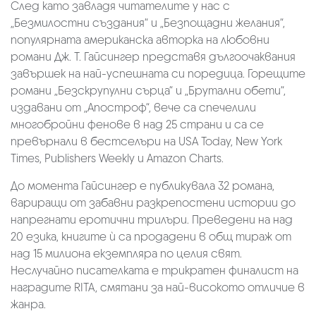
След като завладя читателите у нас с
„Безмилостни създания“ и „Безпощадни желания“,
популярната американска авторка на любовни
романи Дж. Т. Гайсингер представя дългоочаквания
завършек на най-успешната си поредица. Горещите
романи „Безскрупулни сърца“ и „Брутални обети“,
издавани от „Апостроф“, вече са спечелили
многобройни фенове в над 25 страни и са се
превърнали в бестселъри на USA Today, New York
Times, Publishers Weekly и Amazon Charts.
До момента Гайсингер е публикувала 32 романа,
вариращи от забавни разкрепостени истории до
напрегнати еротични трилъри. Преведени на над
20 езика, книгите ѝ са продадени в общ тираж от
над 15 милиона екземпляра по целия свят.
Неслучайно писателката е трикратен финалист на
наградите RITA, смятани за най-високото отличие в
жанра.