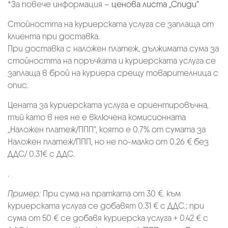
*За повече информация –
ценова листа „Спиди“
Стойността на куриерската услуга се заплаща от
клиента при доставка.
При доставка с наложен платеж, дължимата сума за
стойността на поръчката и куриерската услуга се
заплаща в брой на куриера срещу товарителница с
опис.
Цената за куриерската услуга е ориентировъчна,
тъй като в нея не е включена комисионната
„Наложен платеж/ППП“, която е 0.7% от сумата за
Наложен платеж/ППП, но не по-малко от 0.26 € без
ДДС/ 0.31€ с ДДС.
.
Пример:
При сума на пратката от 30 €. към
куриерската услуга се добавят 0.31 € с ДДС.; при
сума от 50 € се добавя куриерска услуга + 0.42 € с