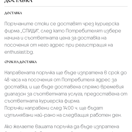
ДОСТАВКА
ДОСТАВКА
Поръчаните стоки се доставят чрез куриерскa
фирмa „СПИДИ“,
след като Потребителят избере
начина и съответната цена за доставка на
посочения от него адрес при регистрация на
enthusiast.bg.
СРОК НА ДОСТАВКА
Направената поръчка ще бъде изпратена в срок до
48 часа на посочения от Потребителя адрес за
доставка, и ще бъде доставена спрямо времевия
диапазон за съответната услуга, предоставена от
съответната куриерска фирма.
Поръчки направени след 14:00 ч. ще бъдат
изпълнявани най-рано на следващия работен ден.
Ако желаете вашата поръчка да бъде изпратена