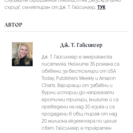
Слушайте официалния плейлист на „Безскрупулни
сърца“, селектиран от Дж. Т. Гайсингер,
ТУК
АВТОР
Дж. Т. Гайсингер
Дж. Т. Гайсингер е американска
писателка. Нейните 35 романа са
обявени за бестселъри от USA
Today, Publishers Weekly и Amazon
Charts. Вариращи от забавни и
бурни истории до напрегнати
еротични трилъри, книгите ѝ са
преведени на над 20 езика и са
продадени в общ тираж от над
20 милиона екземпляра по целия
свят. Гайсингер е трикратен