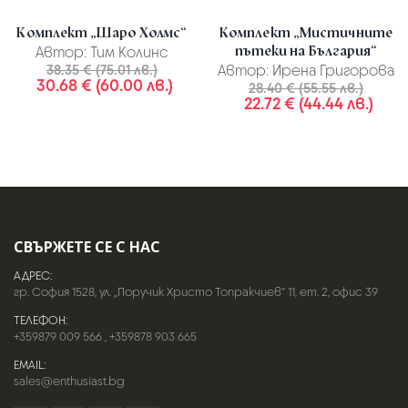
Комплект „Шаро Холмс“
Комплект „Мистичните
пътеки на България“
Автор:
Тим Колинс
38.35 € (75.01 лв.)
Автор:
Ирена Григорова
30.68 € (60.00 лв.)
28.40 € (55.55 лв.)
22.72 € (44.44 лв.)
СВЪРЖЕТЕ СЕ С НАС
АДРЕС:
гр. София 1528, ул. „Поручик Христо Топракчиев“ 11, ет. 2, офис 39
ТЕЛЕФОН:
+359879 009 566
,
+359878 903 665
EMAIL:
sales@enthusiast.bg