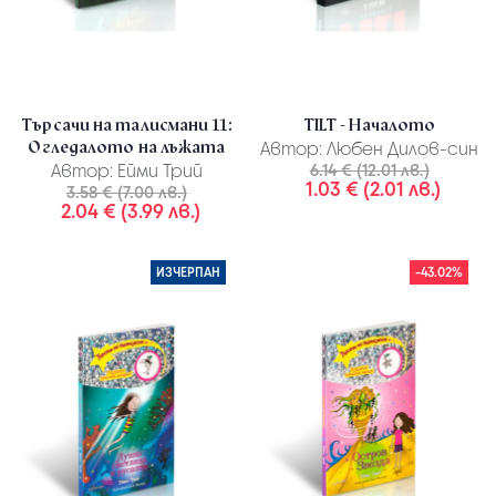
Търсачи на талисмани 11:
TILT - Началото
Огледалото на лъжата
Автор:
Любен Дилов-син
Автор:
Ейми Трий
6.14 € (12.01 лв.)
1.03 € (2.01 лв.)
3.58 € (7.00 лв.)
2.04 € (3.99 лв.)
ИЗЧЕРПАН
-43.02%