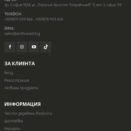
гр. София 1528, ул. „Поручик Христо Топракчиев“ 11, ет. 2, офис 39
ТЕЛЕФОН:
+359879 009 566
,
+359878 903 665
EMAIL:
sales@enthusiast.bg
ЗА КЛИЕНТА
Вход
Регистрация
Любими продукти
ИНФОРМАЦИЯ
Често задавани въпроси
Доставка
Кариери