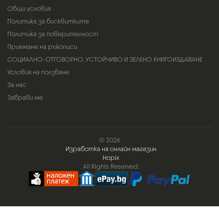
Общи условия
Политика за бисквитките
Политика за поверителност
Приемане на ръкописи
СОЦИАЛНО-ОТГОВОРНО, УСТОЙЧИВО И ЗЕЛЕНО КНИГОИЗДАВАНЕ
Условия на ползване
За нас
Забрави ме
© 2026
Изработка на онлайн магазин
Hopix
. All Rights Reserved.