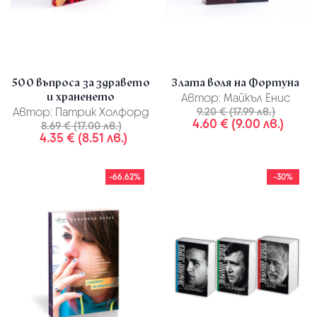
500 въпроса за здравето
Злата воля на Фортуна
и храненето
Автор:
Майкъл Енис
Автор:
Патрик Холфорд
9.20 € (17.99 лв.)
4.60 € (9.00 лв.)
8.69 € (17.00 лв.)
4.35 € (8.51 лв.)
-66.62%
-30%