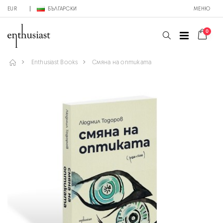
EUR
БЪЛГАРСКИ
МЕНЮ
0
Enthusiast Books
Смяна на оптиката