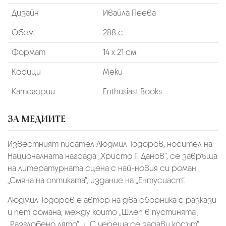
Дизайн
Ивайла Пеева
Обем
288 с.
Формат
14 х 21 см.
Корици
Меки
Категории
Enthusiast Books
ЗА МЕДИИТЕ
Известният писател Людмил Тодоров, носител на
Националната награда „Христо Г. Данов“, се завръща
на литературната сцена с най-новия си роман
„Смяна на оптиката“, издание на „Ентусиаст“.
Людмил Тодоров е автор на два сборника с разкази
и пет романа, между които „Шлеп в пустинята“,
„Разглобено лято“ и „С череша се задави косът“.