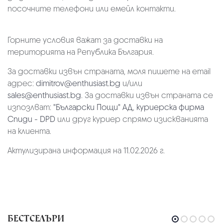
посочните телефони или емейл контакти.
Горните условия важат за доставки на
територията на Република България.
За доставки извън страната, моля пишете на email
адрес:
dimitrov@enthusiast.bg
и/или
sales@enthusiast.bg
. За доставки извън страната се
изпозлват:
"Български Пощи" АД
,
куриерска фирма
Спиди - DPD
или друг куриер спрямо изискванията
на клиента.
Актулизирана информация на 11.02.2026 г.
БЕСТСЕЛЪРИ