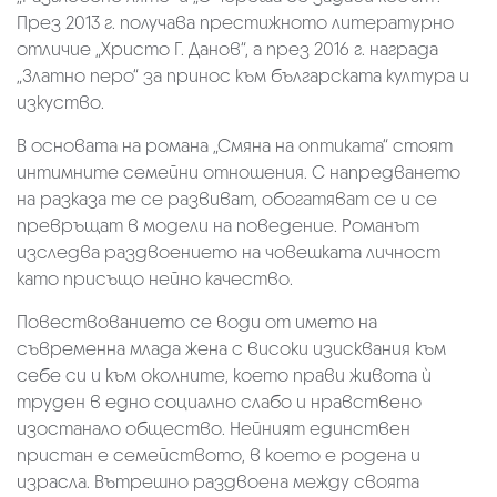
През 2013 г. получава престижното литературно
отличие „Христо Г. Данов“, а през 2016 г. награда
„Златно перо“ за принос към българската култура и
изкуство.
В основата на романа „Смяна на оптиката“ стоят
интимните семейни отношения. С напредването
на разказа те се развиват, обогатяват се и се
превръщат в модели на поведение. Романът
изследва раздвоението на човешката личност
като присъщо нейно качество.
Повествованието се води от името на
съвременна млада жена с високи изисквания към
себе си и към околните, което прави живота ѝ
труден в едно социално слабо и нравствено
изостанало общество. Нейният единствен
пристан е семейството, в което е родена и
израсла. Вътрешно раздвоена между своята