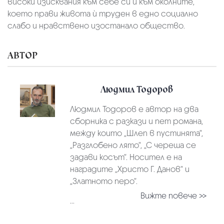
високи изисквания към себе си и към околните,
което прави живота ѝ труден в едно социално
слабо и нравствено изостанало общество.
АВТОР
Людмил Тодоров
Людмил Тодоров е автор на два
сборника с разкази и пет романа,
между които „Шлеп в пустинята“,
„Разглобено лято“, „С череша се
задави косът“. Носител е на
наградите „Христо Г. Данов“ и
„Златното перо“.
Вижте повече >>
...