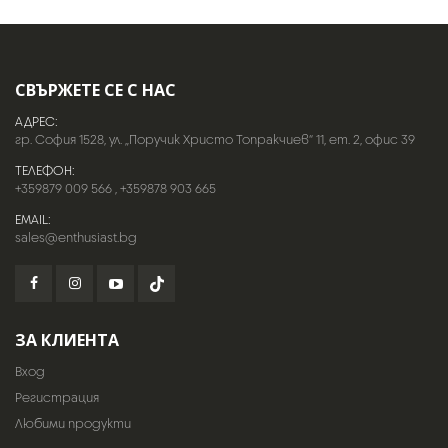
СВЪРЖЕТЕ СЕ С НАС
АДРЕС:
гр. София 1528, ул. „Поручик Христо Топракчиев“ 11, ет. 2, офис 39
ТЕЛЕФОН:
+359879 009 566
,
+359878 903 665
EMAIL:
sales@enthusiast.bg
ЗА КЛИЕНТА
Вход
Регистрация
Любими продукти