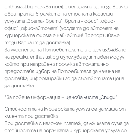
enthusiast.bg ползва преференциални цени за всички
свои пратки в рамките на страната касаещи
услугата „врата- врата“, „врата - офис“, „oфис-
офис“, „офис-автомат“ (услугата до автомат на
куриерската фирма е най-евтин! Препоръчваме
този вариант за доставка)
За улеснение на Потребителите и с цел избягване
на грешки, enthusiast.bg използва адаптивен модул,
който при направена поръчка автоматично
предоставя избор на Потребителя за начина на
доставка, информирайки го за съответната цена
за доставка.
*За повече информация –
ценова листа „Спиди“
Стойността на куриерската услуга се заплаща от
клиента при доставка.
При доставка с наложен платеж, дължимата сума за
стойността на поръчката и куриерската услуга се