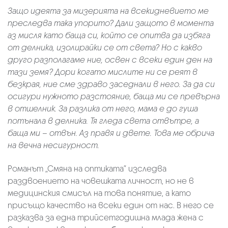
Защо идеята
за мизерията на всекидневието ме
преследва така упорито? Дали защото в
м
омента
аз мисля като баща си, който се опитва да избяга
от делника, изолирайки се от света? Но с какво
друго разполагаме ние, освен с всеки един ден на
тази земя? Дори когато мислите ни се реят в
безкрая, ние сме здраво заседнали в него. За да си
осигури нужното разстояние, баща ми се превърна
в отшелник. За разлика от него, мама е до гуша
потънала в делника. Тя гледа света отвътре, а
баща ми – отвън. Аз правя и двете. Това ме обрича
на вечна несигурност.
Романът „Смяна на оптиката” изследва
раздвоението на човешката личност, но не в
медицинския смисъл на това понятие, а като
присъщо качество на всеки един от нас. В него се
разказва за една трийсетгодишна млада жена с