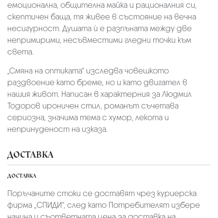
емоционална, общителна майка и рационалния си,
скептичен баща, тя живее в състояние на вечна
несигурност. Душата ѝ е разпъната между две
непримирими, несъвместими гледни точки към
света.
„Смяна на оптиката“ изследва човешкото
раздвоение като бреме, но и като двигател в
нашия живот. Написан в характерния за Людмил
Тодоров ироничен стил, романът съчетава
сериозна, значима тема с хумор, лекота и
непринуденост на изказа.
ДОСТАВКА
ДОСТАВКА
Поръчаните стоки се доставят чрез куриерскa
фирмa „СПИДИ“,
след като Потребителят избере
начина и съответната цена за доставка на