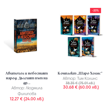
-20%
Авитохол и небесният
Комплект „Шаро Холмс“
народ. Дългият път на
Автор:
Тим Колинс
др...
38.35 € (75.01 лв.)
30.68 € (60.00 лв.)
Автор:
Людмила
Филипова
12.27 € (24.00 лв.)