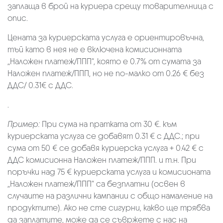
заплаща в брой на куриера срещу товарителница с
опис.
Цената за куриерската услуга е ориентировъчна,
тъй като в нея не е включена комисионната
„Наложен платеж/ППП“, която е 0.7% от сумата за
Наложен платеж/ППП, но не по-малко от 0.26 € без
ДДС/ 0.31€ с ДДС.
.
Пример:
При сума на пратката от 30 €. към
куриерската услуга се добавят 0.31 € с ДДС.; при
сума от 50 € се добавя куриерска услуга + 0.42 € с
ДДС комисионна Наложен платеж/ППП. и т.н. При
поръчки над 75 € куриерската услуга и комисионата
„Наложен платеж/ППП“ са безплатни (освен в
случаите на различни кампании с общо намаление на
продуктите). Ако не сте сигурни, какво ще трябва
да заплатите, може да се съвржете с нас на