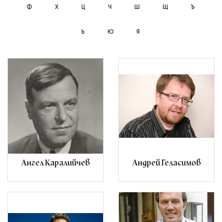
Ф
Х
Ц
Ч
Ш
Щ
Ъ
Ь
Ю
Я
Ангел Каралийчев
Андрей Геласимов