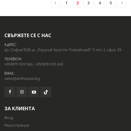
1
2
3
4
5
СВЪРЖЕТЕ СЕ С НАС
АДРЕС:
гр. София 1528, ул. „Поручик Христо Топракчиев“ 11, ет. 2, офис 39
ТЕЛЕФОН:
+359879 009 566
,
+359878 903 665
EMAIL:
sales@enthusiast.bg
ЗА КЛИЕНТА
Вход
Регистрация