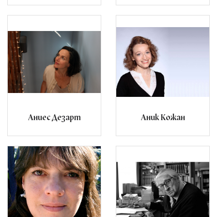
Аниес Дезарт
Аник Кожан