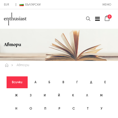
EUR
БЪЛГАРСКИ
МЕНЮ
0
Автори
Автори
Всички
А
Б
В
Г
Д
Е
Ж
З
И
Й
К
Л
М
Н
О
П
Р
С
Т
У