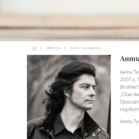
Автори
Анти Туомайнен
Анти
Анти Ту
2007 г.
Brother
„Clue A
Пресата
първит
Анти Ту