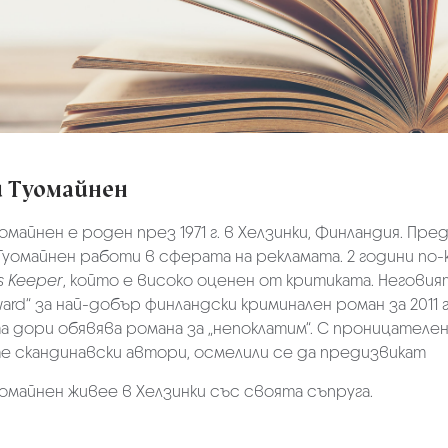
 Туомайнен
омайнен е роден през 1971 г. в Хелзинки, Финландия. П
, Туомайнен работи в сферата на рекламата. 2 години по
’s Keeper
, който е високо оценен от критиката. Неговия
ward“ за най-добър финландски криминален роман за 2011 г
 дори обявява романа за „непоклатим“. С проницателен
е скандинавски автори, осмелили се да предизвикат
омайнен живее в Хелзинки със своята съпруга.