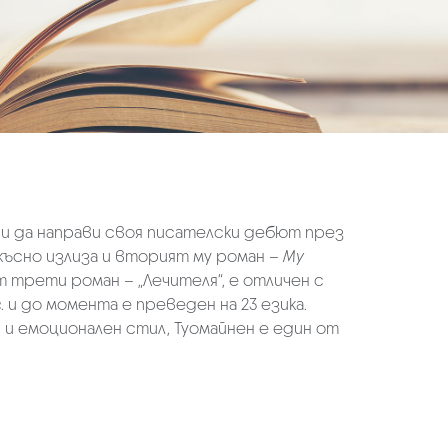
реди да направи своя писателски дебют през
-късно излиза и вторият му роман –
My
т трети роман – „Лечителя“, е отличен с
. и до момента е преведен на 23 езика.
 и емоционален стил, Туомайнен е един от