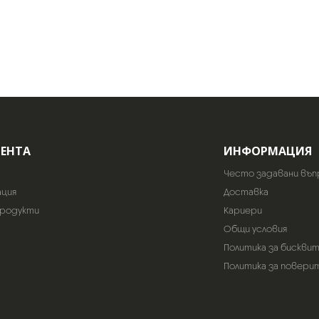
ИЕНТА
ИНФОРМАЦИЯ
Често задавани въп
ация
Доставка
продукти
Кариери
Общи условия
Политика за бискви
Политика за повери