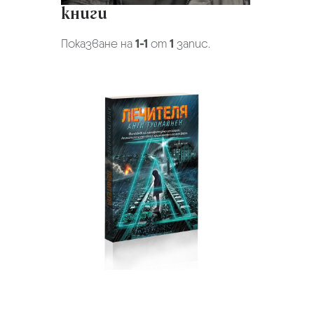
книги
Показване на
1-1
от
1
запис.