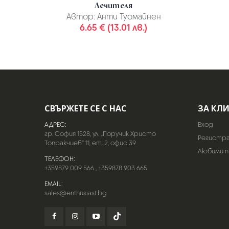
Лечителя
Автор:
Анти Туомайнен
6.65 € (13.01 лв.)
СВЪРЖЕТЕ СЕ С НАС
ЗА КЛ
АДРЕС:
Вход
гр. София 1528, ул. „Поручик Христо
Регистр
Топракчиев“ 11, ет. 2, офис 39
Любими 
ТЕЛЕФОН:
+359879 009 566
,
+359878 903 665
EMAIL:
sales@enthusiast.bg